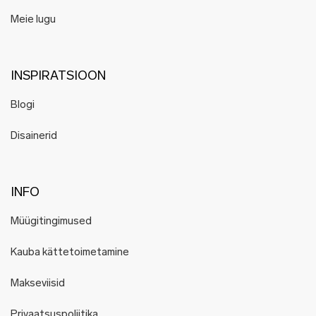
Meie lugu
INSPIRATSIOON
Blogi
Disainerid
INFO
Müügitingimused
Kauba kättetoimetamine
Makseviisid
Privaatsuspoliitika