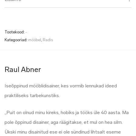
Tootekood:
-
Kategooriad:
mööbel
,
Radis
Raul Abner
Iseõppinud mööblidisainer, kes vormib lennukad ideed
praktiliseks tarbekunstiks.
„Puit on olnud minu kireks, hobiks ja tööks üle 40 aasta. Ma
pole õppinud disainer, aga räägitakse, et mul on hea silm.
Ükski minu disainitud ese ei ole sündinud lihtsalt eseme