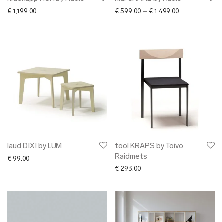
Price range: €
€
1,199.00
€
599.00
–
€
1,499.00
laud DIXI by LUM
tool KRAPS by Toivo
Raidmets
€
99.00
€
293.00