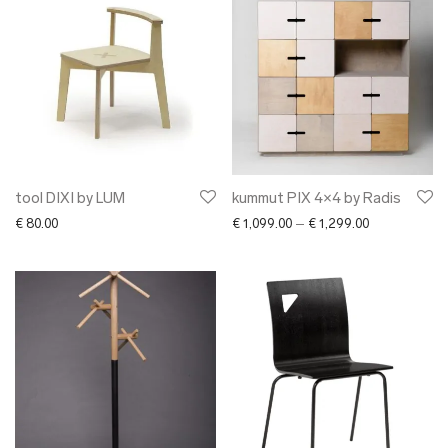
tool DIXI by LUM
kummut PIX 4×4 by Radis
Price range: 
€
80.00
€
1,099.00
–
€
1,299.00