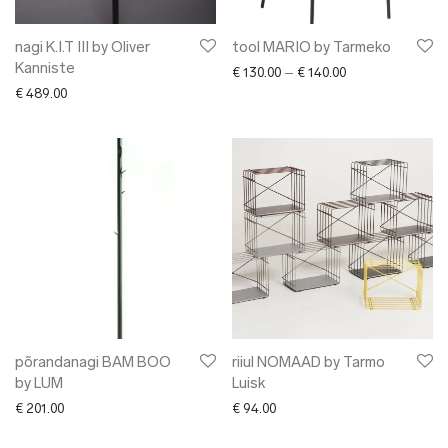
nagi K.I.T III by Oliver
tool MARIO by Tarmeko
Kanniste
Price range: € 13
€
130.00
–
€
140.00
€
489.00
põrandanagi BAM BOO
riiul NOMAAD by Tarmo
by LUM
Luisk
€
201.00
€
94.00