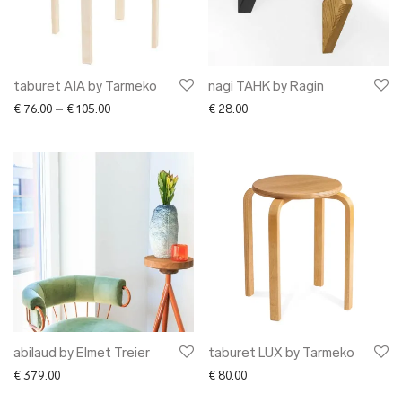
taburet AIA by Tarmeko
nagi TAHK by Ragin
Price range: € 76.00 through € 105.00
€
76.00
–
€
105.00
€
28.00
abilaud by Elmet Treier
taburet LUX by Tarmeko
€
379.00
€
80.00