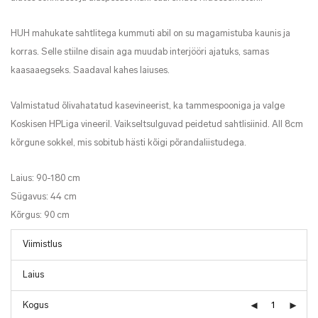
HUH mahukate sahtlitega kummuti abil on su magamistuba kaunis ja
korras. Selle stiilne disain aga muudab interjööri ajatuks, samas
kaasaaegseks. Saadaval kahes laiuses.
Valmistatud õlivahatatud kasevineerist, ka tammespooniga ja valge
Koskisen HPLiga vineeril. Vaikseltsulguvad peidetud sahtlisiinid. All 8cm
kõrgune sokkel, mis sobitub hästi kõigi põrandaliistudega.
Laius:
90-180 cm
Sügavus:
44 cm
Kõrgus:
90 cm
Kogus