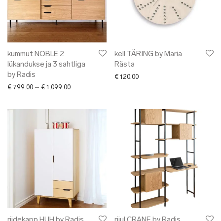
kummut NOBLE 2
kell TÄRING by Maria
lükandukse ja 3 sahtliga
Rästa
by Radis
€
120.00
Price range: € 799.00 through € 1,099.00
€
799.00
–
€
1,099.00
riidekapp HUH by Radis
riiul CRANE by Radis