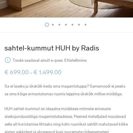
sahtel-kummut HUH by Radis
Toode saadaval ainult e-poes. Ettetellimine.
Price
€
699.00
€
1,499.00
–
range:
€ 699.00
through
Sa ei laseks ju ükskõik keda oma magamistuppa? Samamoodi ei peaks
€ 1,499.00
sa oma kõige armastatumas ruumis leppima ükskõik millise mööbliga.
HUH sahtel-kummut on ideaalne mööbliese mitmete erinevate
sisekujundusstiiliga magamistubadesse. Peened metalljalad muudavad
selle alt koristamise lihtsaks ning kolm ruumikat sahtlit mahutavad kõike
alates sokkidest ja aluspesust kuni suuremate riideesemeteni.