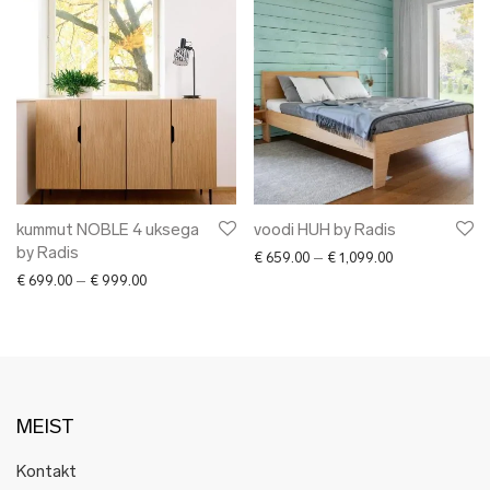
kummut NOBLE 4 uksega
voodi HUH by Radis
by Radis
Price range: € 
€
659.00
–
€
1,099.00
Price range: € 699.00 through € 999.00
€
699.00
–
€
999.00
MEIST
Kontakt