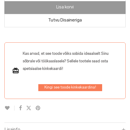
Lisa korvi
Tutvu Disaineriga
Kas arvad, et see toode võiks sobida ideaalselt Sinu
sõbrale või töökaaslasele? Sellele tootele saad osta
spetsiaalse kinkekaardi!
Kingi see toode kinkekaardina!
Lisainfo