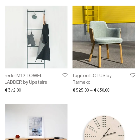
redel M12 TOWEL
tugitool LOTUS by
LADDER by Upstairs
Tarmeko
Price range: € 5
€
372.00
€
525.00
–
€
630.00