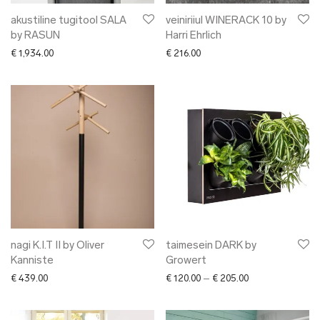
akustiline tugitool SALA
veiniriiul WINERACK 10 by
by RASUN
Harri Ehrlich
€
1,934.00
€
216.00
nagi K.I.T II by Oliver
taimesein DARK by
Kanniste
Growert
Price range: € 12
€
439.00
€
120.00
–
€
205.00