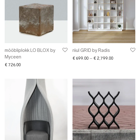
mööbliplokk LO BLOX by
riiul GRID by Radis
Myceen
Price range: €
€
699.00
–
€
2,799.00
€
726.00