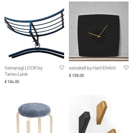
Seinanagi LOOK by
seinakell by Harri Ehrlich
Tarmo Luisk
€
138.00
€
104.00