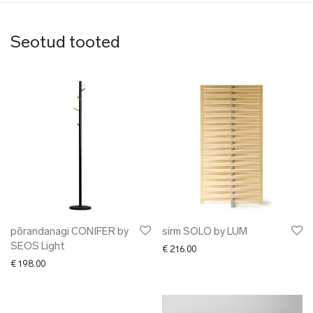
Seotud tooted
põrandanagi CONIFER by
sirm SOLO by LUM
SEOS Light
€
216.00
€
198.00