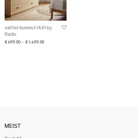
✖ LÕPUMÜÜK
✖ DISAINERID
sahtel-kummut HUH by
Radis
Price range: € 699.00 through € 1,499.00
€
699.00
–
€
1,499.00
MEIST