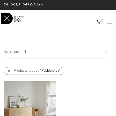
E-L 10-21, P 10-19 @ Solaris
0
Kategooriad
Kõik
Products tagged
“Pebble gray”
✖ KODU
✖ RÕIVAD
✖ AKSESSUAARID
✖ KINGITUSED
✖ ONLY @ EDH
✖ MUU