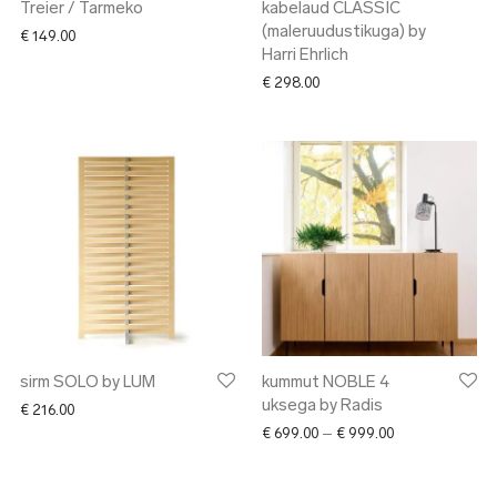
Treier / Tarmeko
kabelaud CLASSIC
(maleruudustikuga) by
€
149.00
Harri Ehrlich
€
298.00
sirm SOLO by LUM
kummut NOBLE 4
uksega by Radis
€
216.00
Price range: € 
€
699.00
–
€
999.00