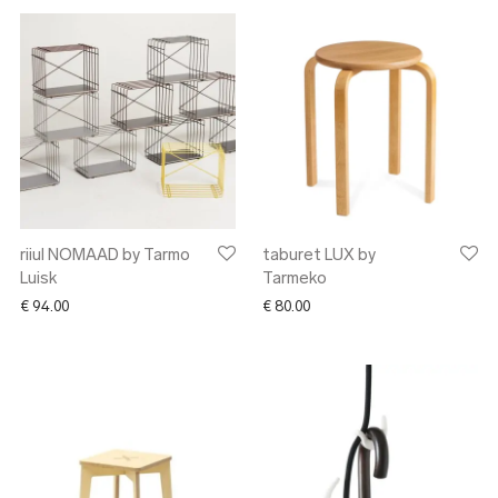
riiul NOMAAD by Tarmo
taburet LUX by
Luisk
Tarmeko
€
94.00
€
80.00