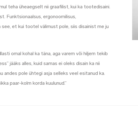
l teha üheaegselt nii graafilist, kui ka tootedisaini.
t. Funktsionaalsus, ergonoomilisus,
e, et kui tootel välimust pole, siis disainist me ju
lasti omal kohal ka täna, aga varem või hiljem tekib
ess” jääks alles, kuid samas ei oleks disain ka nii
 andes pole ühtegi asja selleks veel esitanud ka.
ikka paar-kolm korda kuulunud.”