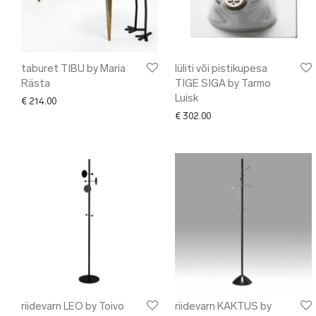
taburet TIBU by Maria
lüliti või pistikupesa
Rästa
TIGE SIGA by Tarmo
Luisk
€
214.00
€
302.00
riidevarn LEO by Toivo
riidevarn KAKTUS by