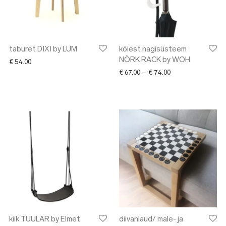
taburet DIXI by LUM
köiest nagisüsteem
NÖRK RACK by WOH
€
54.00
Price range: € 67.
€
67.00
–
€
74.00
kiik TUULAR by Elmet
diivanlaud/ male- ja