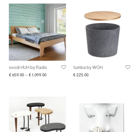
voodi HUH by Radis
tumba by WOH
Price range: € 659.00 through € 1,099.00
€
659.00
–
€
1,099.00
€
225.00