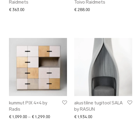
Raidmets
Toivo Raidmets
€
363.00
€
288.00
kummut PIX 4×4 by
akustiline tugitool SALA
Radis
by RASUN
Price range: € 1,099.00 through € 1,299.00
€
1,099.00
–
€
1,299.00
€
1,934.00