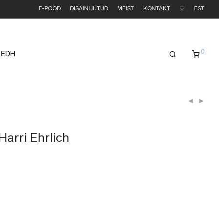
E-POOD
DISAINIJUTUD
MEIST
KONTAKT
♡
EST
0
 EDH
Harri Ehrlich