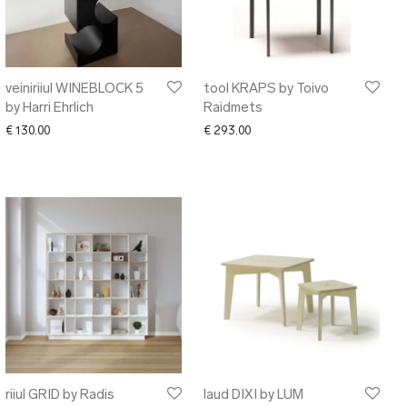
veiniriiul WINEBLOCK 5
tool KRAPS by Toivo
by Harri Ehrlich
Raidmets
00 through € 74.00
€
130.00
€
293.00
riiul GRID by Radis
laud DIXI by LUM