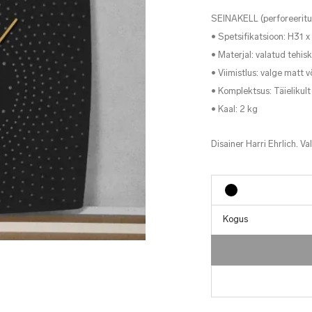
SEINAKELL (perforeeritu
• Spetsifikatsioon: H31 
• Materjal: valatud tehisk
• Viimistlus: valge matt v
• Komplektsus: Täielikul
• Kaal: 2 kg
Disainer Harri Ehrlich. Va
Kogus