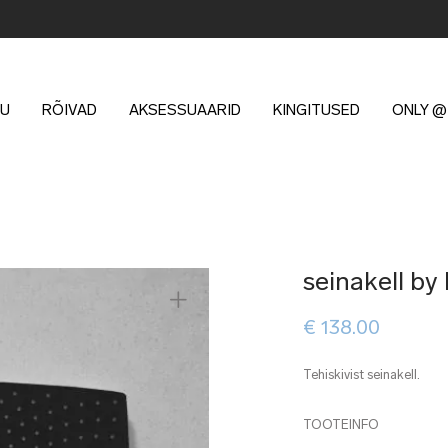
U
RÕIVAD
AKSESSUAARID
KINGITUSED
ONLY @
seinakell by 
€
138.00
Tehiskivist seinakell.
TOOTEINFO