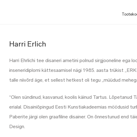
Tooteko
Harri Erlich
Harri Ehrlichi tee disaneri ametini polnud sirgjooneline ega l
inseneridiplomi kättesaamisel nägi 1985. aasta trükist „ERKI
talle niivõrd äge, et sellest hetkest oli tegu „müüdud meheg
“Olen sündinud, kasvanud, koolis käinud Tartus. Lõpetanud T
erialal. Disainiõpingud Eesti Kunstiakadeemias möödusid 
Paberite järgi olen graafiline disainer. On õnnestunud end t
Design.