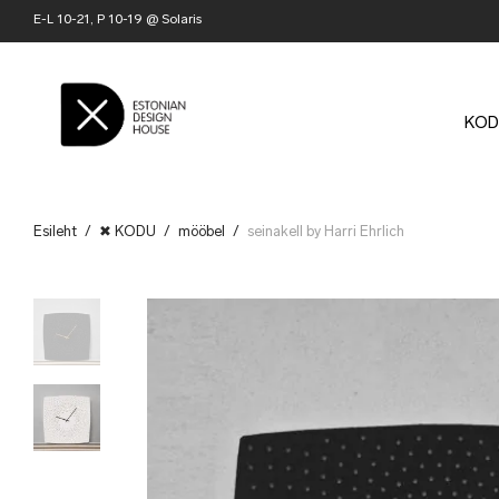
E-L 10-21, P 10-19 @ Solaris
KOD
Esileht
/
✖ KODU
/
mööbel
/
seinakell by Harri Ehrlich