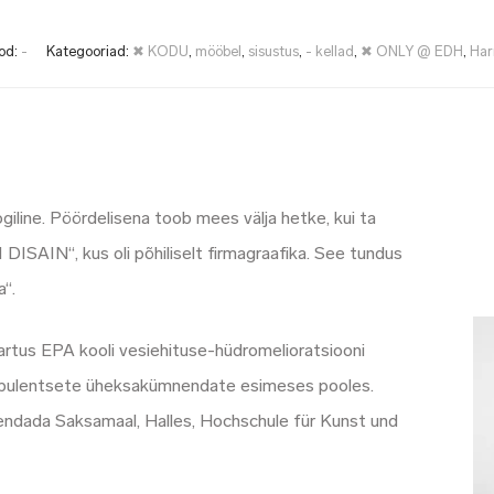
od:
-
Kategooriad:
✖ KODU
,
mööbel
,
sisustus
,
- kellad
,
✖ ONLY @ EDH
,
Har
oogiline. Pöördelisena toob mees välja hetke, kui ta
 DISAIN“, kus oli põhiliselt firmagraafika. See tundus
a“.
artus EPA kooli vesiehituse-hüdromelioratsiooni
turbulentsete üheksakümnendate esimeses pooles.
äiendada Saksamaal, Halles, Hochschule für Kunst und