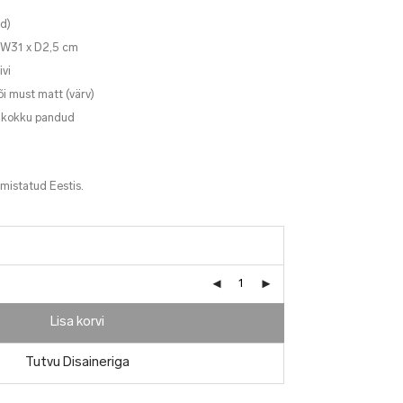
d)
x W31 x D2,5 cm
ivi
õi must matt (värv)
t kokku pandud
lmistatud Eestis.
Lisa korvi
Tutvu Disaineriga