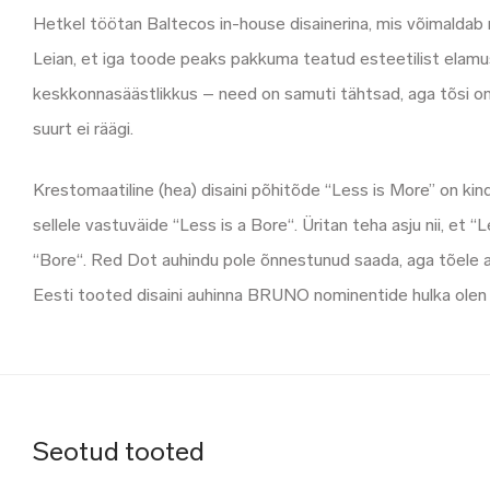
Hetkel töötan Baltecos in-house disainerina, mis võimaldab mu
Leian, et iga toode peaks pakkuma teatud esteetilist elamus
keskkonnasäästlikkus – need on samuti tähtsad, aga tõsi on se
suurt ei räägi.
Krestomaatiline (hea) disaini põhitõde “Less is More” on kind
sellele vastuväide “Less is a Bore“. Üritan teha asju nii, et “L
“Bore“. Red Dot auhindu pole õnnestunud saada, aga tõele au
Eesti tooted disaini auhinna BRUNO nominentide hulka olen 
Seotud tooted