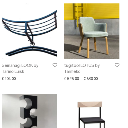
Seinanagi LOOK by
tugitool LOTUS by
Tarmo Luisk
Tarmeko
Price range: € 52
€
104.00
€
525.00
–
€
630.00