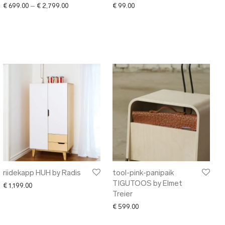
Price range: € 699.00 through € 2,799.00
€
699.00
–
€
2,799.00
€
99.00
riidekapp HUH by Radis
tool-pink-panipaik
TIGUTOOS by Elmet
€
1,199.00
Treier
699.00 through € 999.00
€
599.00