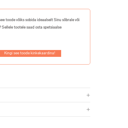
see toode võiks sobida ideaalselt Sinu sõbrale või
 Sellele tootele saad osta spetsiaalse
Kingi see toode kinkekaardina!