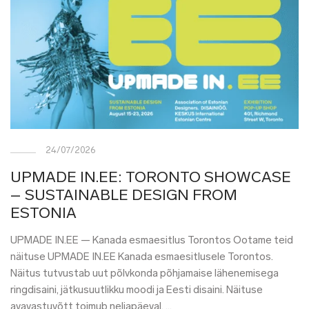
24/07/2026
UPMADE IN.EE: TORONTO SHOWCASE
– SUSTAINABLE DESIGN FROM
ESTONIA
UPMADE IN.EE — Kanada esmaesitlus Torontos Ootame teid
näituse UPMADE IN.EE Kanada esmaesitlusele Torontos.
Näitus tutvustab uut põlvkonda põhjamaise lähenemisega
ringdisaini, jätkusuutlikku moodi ja Eesti disaini. Näituse
avavastuvõtt toimub neljapäeval, …