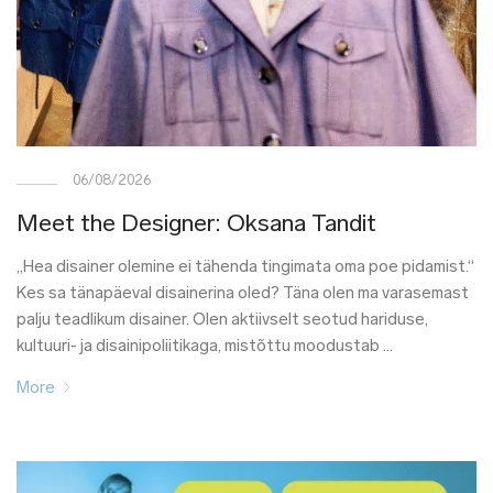
06/08/2026
Meet the Designer: Oksana Tandit
„Hea disainer olemine ei tähenda tingimata oma poe pidamist.“
Kes sa tänapäeval disainerina oled? Täna olen ma varasemast
palju teadlikum disainer. Olen aktiivselt seotud hariduse,
kultuuri- ja disainipoliitikaga, mistõttu moodustab …
More