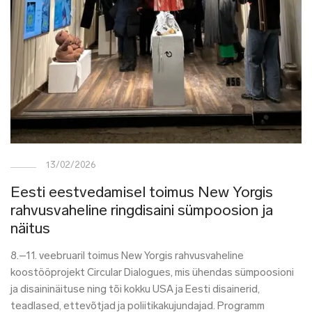
13/02/2026
Eesti eestvedamisel toimus New Yorgis
rahvusvaheline ringdisaini sümpoosion ja
näitus
8.–11. veebruaril toimus New Yorgis rahvusvaheline
koostööprojekt Circular Dialogues, mis ühendas sümpoosioni
ja disaininäituse ning tõi kokku USA ja Eesti disainerid,
teadlased, ettevõtjad ja poliitikakujundajad. Programm