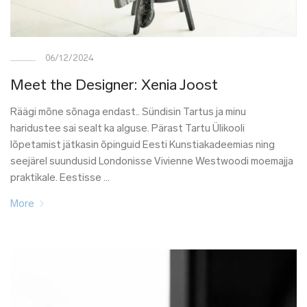
06/12/2024
Meet the Designer: Xenia Joost
Räägi mõne sõnaga endast.. Sündisin Tartus ja minu
haridustee sai sealt ka alguse. Pärast Tartu Ülikooli
lõpetamist jätkasin õpinguid Eesti Kunstiakadeemias ning
seejärel suundusid Londonisse Vivienne Westwoodi moemajja
praktikale. Eestisse …
More