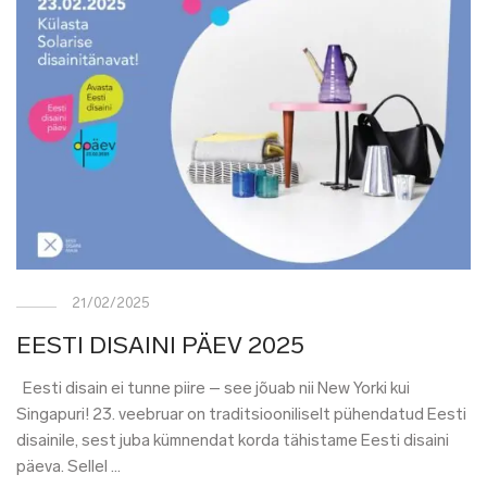
21/02/2025
EESTI DISAINI PÄEV 2025
Eesti disain ei tunne piire – see jõuab nii New Yorki kui
Singapuri! 23. veebruar on traditsiooniliselt pühendatud Eesti
disainile, sest juba kümnendat korda tähistame Eesti disaini
päeva. Sellel …