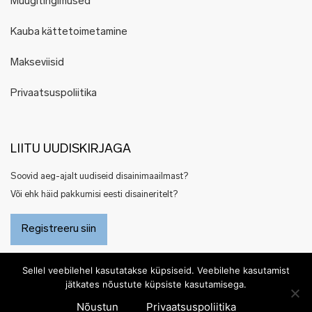
Müügitingimused
Kauba kättetoimetamine
Makseviisid
Privaatsuspoliitika
LIITU UUDISKIRJAGA
Soovid aeg-ajalt uudiseid disainimaailmast?
Või ehk häid pakkumisi eesti disaineritelt?
Registreeru siin
Sellel veebilehel kasutatakse küpsiseid. Veebilehe kasutamist
jätkates nõustute küpsiste kasutamisega.
Nõustun
Privaatsuspoliitika