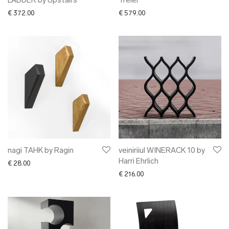
LADDER by Upstairs
Treier
€
372.00
€
579.00
nagi TAHK by Ragin
veiniriiul WINERACK 10 by
Harri Ehrlich
€
28.00
€
216.00