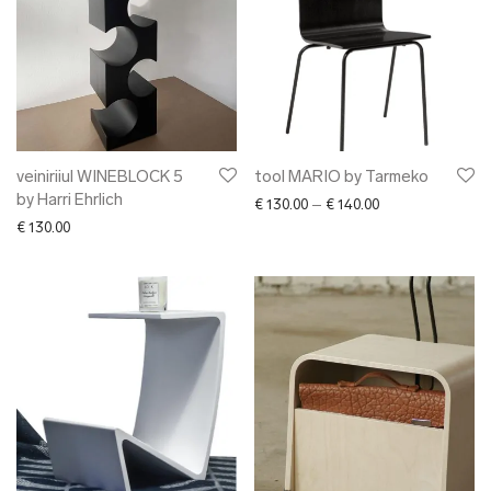
veiniriiul WINEBLOCK 5
tool MARIO by Tarmeko
by Harri Ehrlich
Price range: € 13
€
130.00
–
€
140.00
€
130.00