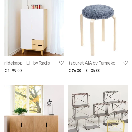
riidekapp HUH by Radis
taburet AIA by Tarmeko
Price range: € 76.
€
1,199.00
€
76.00
–
€
105.00