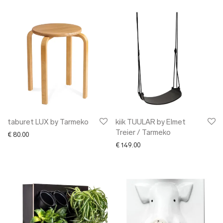
taburet LUX by Tarmeko
kiik TUULAR by Elmet
Treier / Tarmeko
€
80.00
€
149.00