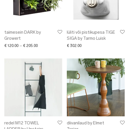
taimesein DARK by
lüliti või pistikupesa TIGE
Growert
SIGA by Tarmo Luisk
Price range: € 120.00 through € 205.00
€
120.00
–
€
205.00
€
302.00
redel M12 TOWEL
diivanilaud by Elmet