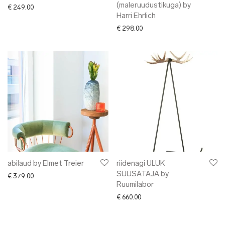
(maleruudustikuga) by
€
249.00
Harri Ehrlich
€
298.00
abilaud by Elmet Treier
riidenagi ULUK
SUUSATAJA by
€
379.00
Ruumilabor
€
660.00