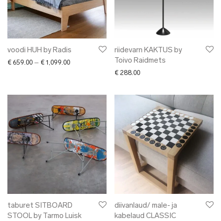
voodi HUH by Radis
riidevarn KAKTUS by
Toivo Raidmets
Price range: € 659.00 through € 1,099.00
€
659.00
–
€
1,099.00
€
288.00
taburet SITBOARD
diivanlaud/ male- ja
STOOL by Tarmo Luisk
kabelaud CLASSIC