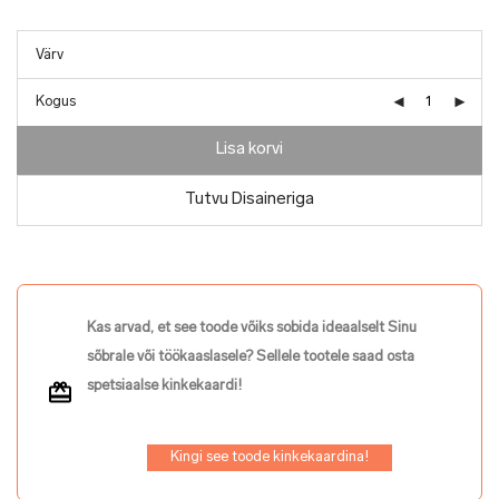
Kogus
Lisa korvi
Tutvu Disaineriga
Kas arvad, et see toode võiks sobida ideaalselt Sinu
sõbrale või töökaaslasele? Sellele tootele saad osta
spetsiaalse kinkekaardi!
Kingi see toode kinkekaardina!