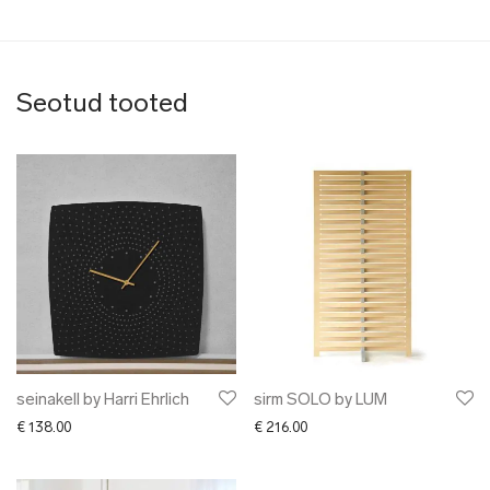
Seotud tooted
seinakell by Harri Ehrlich
sirm SOLO by LUM
€
138.00
€
216.00