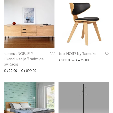
kummut NOBLE 2
tool NO37 by Tarmeko
lükandukse ja 3 sahtliga
Price range: € 2
€
280.00
–
€
435.00
by Radis
Price range: € 799.00 through € 1,099.00
€
799.00
–
€
1,099.00