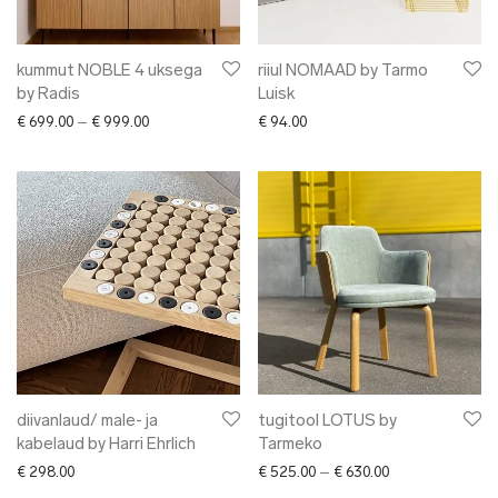
kummut NOBLE 4 uksega
riiul NOMAAD by Tarmo
by Radis
Luisk
Price range: € 699.00 through € 999.00
€
699.00
–
€
999.00
€
94.00
diivanlaud/ male- ja
tugitool LOTUS by
kabelaud by Harri Ehrlich
Tarmeko
Price range: € 5
€
298.00
€
525.00
–
€
630.00