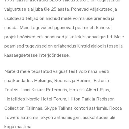
1997 aastal asutatud SEOS Valgustus OÜ on tegutsenud
valgustuse alal juba üle 25 aasta. Põnevad väljakutsed ja
usaldavad tellijad on andnud meile võimaluse areneda ja
särada. Meie tegevused jagunevad peamiselt kaheks:
projektipõhised erilahendused ja kollektsioonvalgustid. Meie
peamised tugevused on erilahendus lühtrid ajaloolistesse ja
kaasaegsetesse interjööridesse.
Näiteid meie teostatud valgustitest võib näha Eesti
saatkondades Helsingis, Roomas ja Berliinis, Estonia
Teatris, Jaani Kirikus Peterburis, Hotellis Albert Riias,
Hotellides Nordic Hotel Forum, Hilton Park ja Radisson
Collection Tallinnas, Skype Tallinna kontori aatriumis, Rocca
Towers aatriumis, Skyon aatriumis jpm. asukohtades üle
kogu maailma.