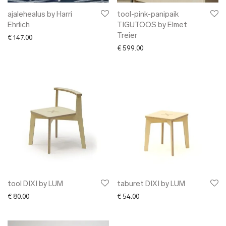
ajalehealus by Harri
tool-pink-panipaik
Ehrlich
TIGUTOOS by Elmet
Treier
€
147.00
€
599.00
tool DIXI by LUM
taburet DIXI by LUM
€
80.00
€
54.00