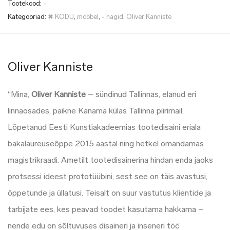
Tootekood:
-
Kategooriad:
✖ KODU
,
mööbel
,
- nagid
,
Oliver Kanniste
Oliver Kanniste
“Mina,
Oliver Kanniste
– sündinud Tallinnas, elanud eri
linnaosades, paikne Kanama külas Tallinna piirimail.
Lõpetanud Eesti Kunstiakadeemias tootedisaini eriala
bakalaureuseõppe 2015 aastal ning hetkel omandamas
magistrikraadi. Ametilt tootedisainerina hindan enda jaoks
protsessi ideest prototüübini, sest see on täis avastusi,
õppetunde ja üllatusi. Teisalt on suur vastutus klientide ja
tarbijate ees, kes peavad toodet kasutama hakkama –
nende edu on sõltuvuses disaineri ja inseneri töö