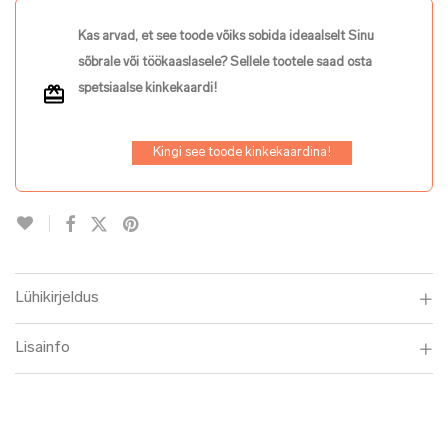
Kas arvad, et see toode võiks sobida ideaalselt Sinu
sõbrale või töökaaslasele? Sellele tootele saad osta
spetsiaalse kinkekaardi!
Kingi see toode kinkekaardina!
Lühikirjeldus
Lisainfo