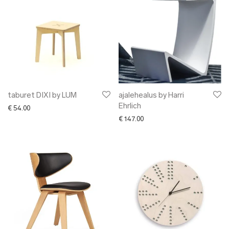
taburet DIXI by LUM
ajalehealus by Harri
Ehrlich
€
54.00
€
147.00