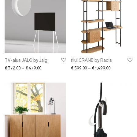
TV-alus JALG by Jalg
riiul CRANE by Radis
Price range: € 372.00 through € 479.00
Price range: €
€
372.00
–
€
479.00
€
599.00
–
€
1,499.00