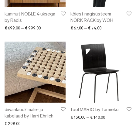
kummut NOBLE 4 uksega
köiest nagisüsteem
by Radis
NÖRK RACK by WOH
Price range: € 699.00 through € 999.00
Price range: € 67.0
€
699.00
–
€
999.00
€
67.00
–
€
74.00
diivanlaud/ male- ja
tool MARIO by Tarmeko
kabelaud by Harri Ehrlich
Price range: € 13
€
130.00
–
€
140.00
€
298.00