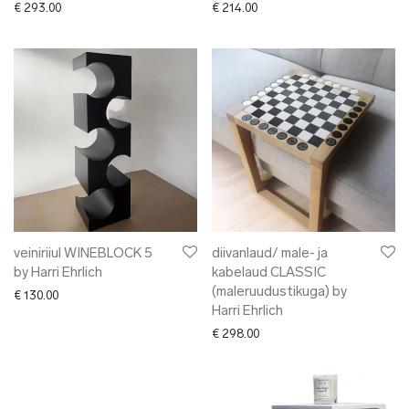
€
293.00
€
214.00
veiniriiul WINEBLOCK 5
diivanlaud/ male- ja
by Harri Ehrlich
kabelaud CLASSIC
(maleruudustikuga) by
€
130.00
Harri Ehrlich
€
298.00