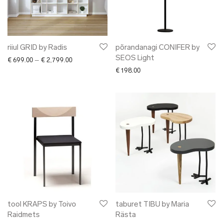
riiul GRID by Radis
põrandanagi CONIFER by
SEOS Light
Price range: € 699.00 through € 2,799.00
€
699.00
–
€
2,799.00
€
198.00
tool KRAPS by Toivo
taburet TIBU by Maria
Raidmets
Rästa