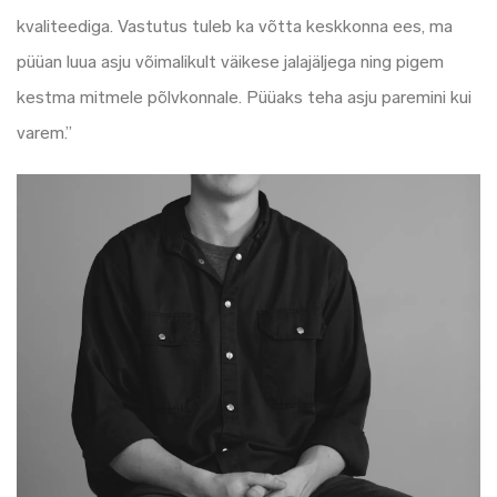
kvaliteediga. Vastutus tuleb ka võtta keskkonna ees, ma
püüan luua asju võimalikult väikese jalajäljega ning pigem
kestma mitmele põlvkonnale. Püüaks teha asju paremini kui
varem.”