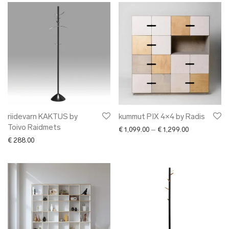
riidevarn KAKTUS by
kummut PIX 4×4 by Radis
Toivo Raidmets
Price range: 
€
1,099.00
–
€
1,299.00
€
288.00