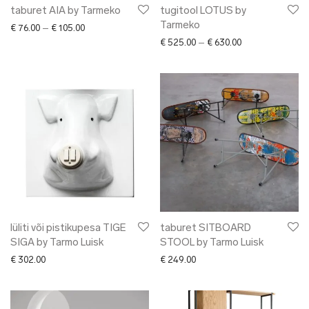
taburet AIA by Tarmeko
tugitool LOTUS by
Tarmeko
Price range: € 76.00 through € 105.00
€
76.00
–
€
105.00
Price range: € 5
€
525.00
–
€
630.00
lüliti või pistikupesa TIGE
taburet SITBOARD
SIGA by Tarmo Luisk
STOOL by Tarmo Luisk
€
302.00
€
249.00