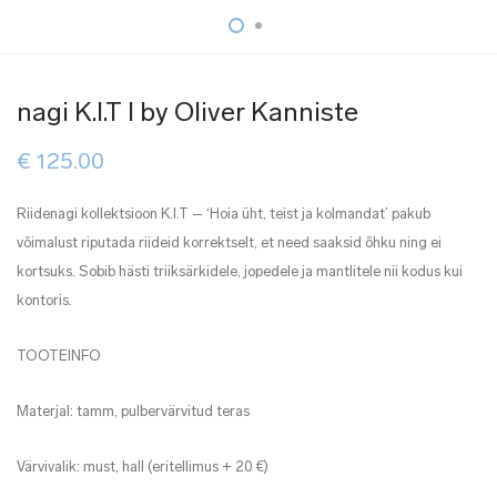
nagi K.I.T I by Oliver Kanniste
€
125.00
Riidenagi kollektsioon K.I.T – ‘Hoia üht, teist ja kolmandat’ pakub
võimalust riputada riideid korrektselt, et need saaksid õhku ning ei
kortsuks. Sobib hästi triiksärkidele, jopedele ja mantlitele nii kodus kui
kontoris.
TOOTEINFO
Materjal: tamm, pulbervärvitud teras
Värvivalik: must, hall (eritellimus + 20 €)