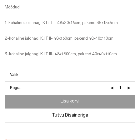
Mõõdud:
1-kohaline seinanagi K.I.T I – 48x20x16cm, pakend 35x15x5cm
2-kohaline jalgnagi K.I.T II- 48x160cm, pakend 40x40x110cm
3-kohaline jalgnagi K.I.T III- 48x1800cm, pakend 40x40x110cm
Kogus
Lisa korvi
Tutvu Disaineriga