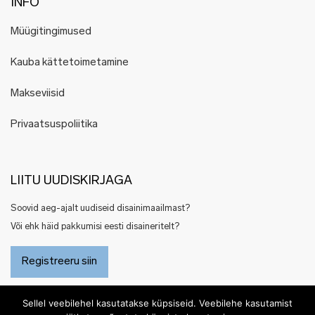
INFO
Müügitingimused
Kauba kättetoimetamine
Makseviisid
Privaatsuspoliitika
LIITU UUDISKIRJAGA
Soovid aeg-ajalt uudiseid disainimaailmast?
Või ehk häid pakkumisi eesti disaineritelt?
Registreeru siin
Sellel veebilehel kasutatakse küpsiseid. Veebilehe kasutamist