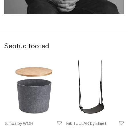
Seotud tooted
tumba by WOH
kiik TUULAR by Elmet