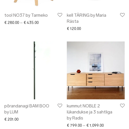
tool NO37 by Tarmeko
kell TÄRING by Maria
Rästa
Price range: € 280.00 through € 435.00
€
280.00
–
€
435.00
€
120.00
põrandanagi BAM BOO
kummut NOBLE 2
by LUM
lükandukse ja 3 sahtliga
by Radis
€
201.00
Price range: € 
€
799.00
–
€
1,099.00