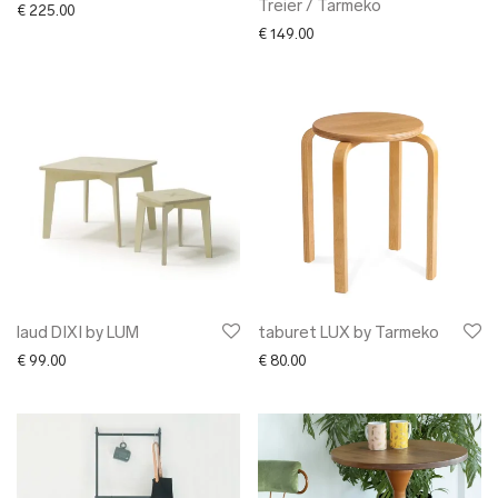
Treier / Tarmeko
€
225.00
€
149.00
laud DIXI by LUM
taburet LUX by Tarmeko
€
99.00
€
80.00