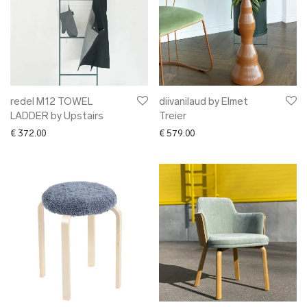
redel M12 TOWEL
diivanilaud by Elmet
LADDER by Upstairs
Treier
€
372.00
€
579.00