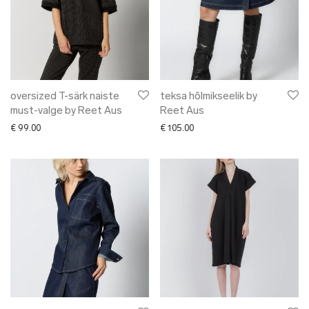
oversized T-särk naiste
teksa hõlmikseelik by
must-valge by Reet Aus
Reet Aus
€
99.00
€
105.00