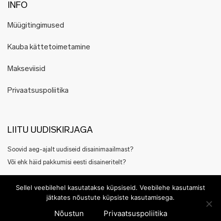
INFO
Müügitingimused
Kauba kättetoimetamine
Makseviisid
Privaatsuspoliitika
LIITU UUDISKIRJAGA
Soovid aeg-ajalt uudiseid disainimaailmast?
Või ehk häid pakkumisi eesti disaineritelt?
Registreeru siin
Sellel veebilehel kasutatakse küpsiseid. Veebilehe kasutamist
jätkates nõustute küpsiste kasutamisega.
Nõustun
Privaatsuspoliitika