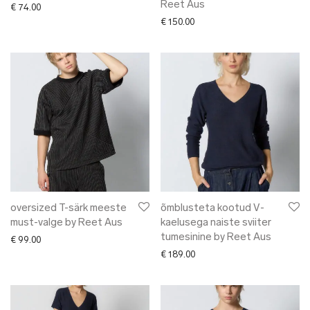
Reet Aus
€
74.00
€
150.00
oversized T-särk meeste
õmblusteta kootud V-
must-valge by Reet Aus
kaelusega naiste sviiter
tumesinine by Reet Aus
€
99.00
€
189.00