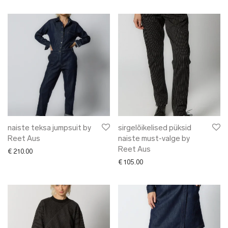
naiste teksa jumpsuit by
sirgelõikelised püksid
Reet Aus
naiste must-valge by
Reet Aus
€
210.00
€
105.00