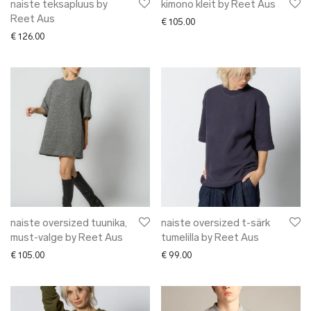
naiste teksapluus by
kimono kleit by Reet Aus
Reet Aus
€
105.00
€
126.00
naiste oversized tuunika,
naiste oversized t-särk
must-valge by Reet Aus
tumelilla by Reet Aus
€
105.00
€
99.00