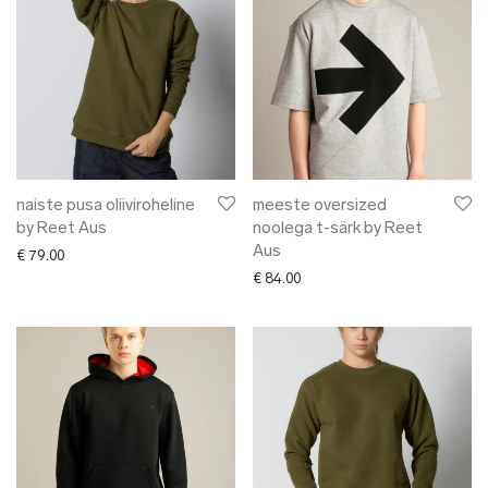
naiste pusa oliiviroheline
meeste oversized
by Reet Aus
noolega t-särk by Reet
Aus
€
79.00
€
84.00