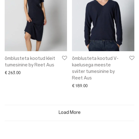
õmblusteta kootud kleit
õmblusteta kootud V-
tumesinine by Reet Aus
kaelusega meeste
sviiter tumesinine by
€
263.00
Reet Aus
€
189.00
Load More