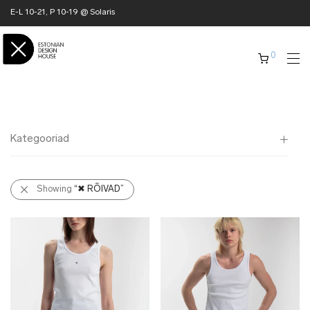
E-L 10-21, P 10-19 @ Solaris
0
Kategooriad
Kõik
Showing
“✖ RÕIVAD”
✖ KODU
✖ RÕIVAD
jakid
särgid & pusad
kleidid & seelikud
kudumid