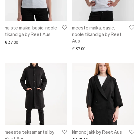
püksid
✖ AKSESSUAARID
✖ KINGITUSED
✖ ONLY @ EDH
naiste maika, basic, noole
meeste maika, basic,
tikandiga by Reet Aus
noole tikandiga by Reet
✖ MUU
Aus
€
37.00
✖ LÕPUMÜÜK
€
37.00
✖ DISAINERID
meeste teksamantel by
kimono jakk by Reet Aus