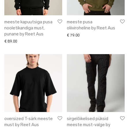
meeste kapuutsiga pusa
meeste pusa
nooletikandiga must,
oliiviroheline by Reet Aus
punane by Reet Aus
€
79.00
€
89.00
oversized T-särk meeste
sirgelõikelised püksid
must by Reet Aus
meeste must-valge by