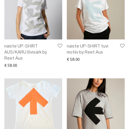
naiste UP-SHIRT
naiste UP-SHIRT tuvi
AUS/KARU lõvisärk by
motiiv by Reet Aus
Reet Aus
€
58.00
€
58.00