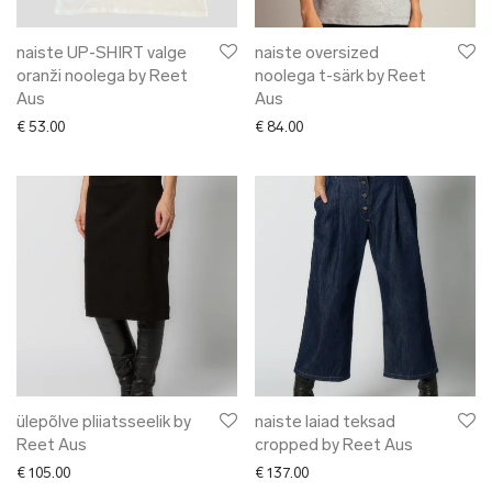
naiste UP-SHIRT valge
naiste oversized
oranži noolega by Reet
noolega t-särk by Reet
Aus
Aus
€
53.00
€
84.00
ülepõlve pliiatsseelik by
naiste laiad teksad
Reet Aus
cropped by Reet Aus
€
105.00
€
137.00