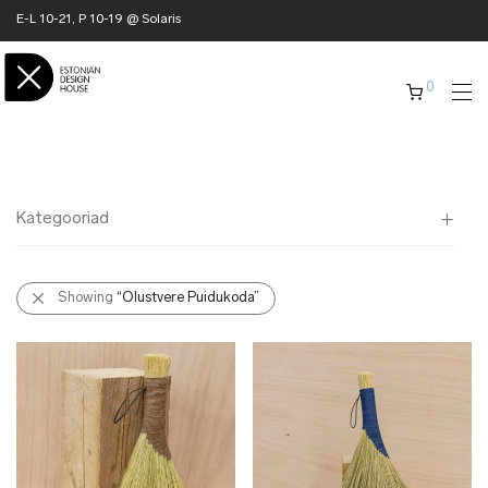
E-L 10-21, P 10-19 @ Solaris
0
Kategooriad
Kõik
Showing
“Olustvere Puidukoda”
✖ KODU
✖ RÕIVAD
✖ AKSESSUAARID
✖ KINGITUSED
✖ ONLY @ EDH
✖ MUU