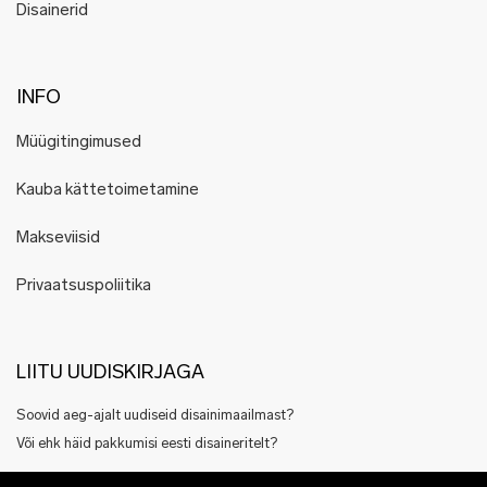
Lentsius
Disainerid
Lisa Kroeber
LUM
INFO
Luxe Hapsal
LÕÕM
Müügitingimused
Maria Rästa
Marion Isabelle Varik
Kauba kättetoimetamine
Markko Karu
Makseviisid
Minumo
Mokoko
Privaatsuspoliitika
KärdikDisain
Kätrin Beljaev
LIITU UUDISKIRJAGA
Maarit Pöör
Moonika Kase
Soovid aeg-ajalt uudiseid disainimaailmast?
Muulin
Või ehk häid pakkumisi eesti disaineritelt?
Myceen