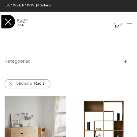
E-L 10-21, P 10-19 @ Solaris
0
Kategooriad
Kõik
Showing
“Radis”
✖ KODU
✖ RÕIVAD
✖ AKSESSUAARID
✖ KINGITUSED
✖ ONLY @ EDH
✖ MUU