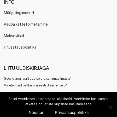
INFO
Müügitingimused
Kauba kättetoimetamine
Makseviisid
Privaatsuspoliitika
LIITU UUDISKIRJAGA
Soovid aeg-ajalt uudiseid disainimaailmast?
Või ehk häid pakkumisi eesti disaineritelt?
Registreeru siin
Sellel veebilehel kasutatakse küpsiseid. Veebilehe kasutamist
jätkates nõustute küpsiste kasutamisega.
Nõustun
Privaatsuspoliitika