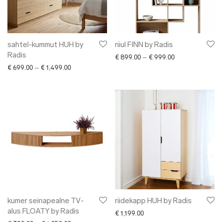
✖ LÕPUMÜÜK
✖ DISAINERID
92 Layers
Alpaka
sahtel-kummut HUH by
riiul FINN by Radis
Radis
Price range: € 8
AUGUST
€
899.00
–
€
999.00
Price range: € 699.00 through € 1,499.00
€
699.00
–
€
1,499.00
Arro Porcelain
Bold Tuesday
Botanic Garden
Craftory
Click & Grow
Ellen Richard
Elmet Treier
Gerda Retter Disain
HAKK design
Harri Ehrlich
kumer seinapealne TV-
riidekapp HUH by Radis
HELENA WAVES
alus FLOATY by Radis
€
1,199.00