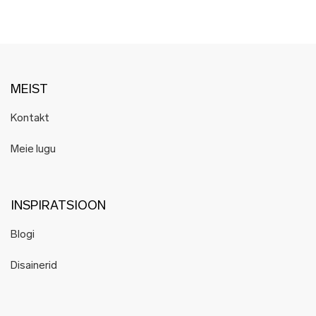
Tiina Andron
Toivo Raidmets
TOKU
Upstairs
Woolish
MEIST
Ärni Blum
Kontakt
Ülle Kõuts
Miurio Studio
Meie lugu
RaSun
Sigrid Kuusk
Olustvere Puidukoda
INSPIRATSIOON
WOH
Blogi
Xenia Joost
YAKI
Disainerid