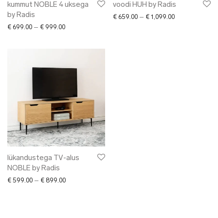
Nordhale
kummut NOBLE 4 uksega
voodi HUH by Radis
by Radis
Nulku
Price range: € 
€
659.00
–
€
1,099.00
Price range: € 699.00 through € 999.00
€
699.00
–
€
999.00
Nüüd Ceramics
NVBYK (New Vintage by Kriss)
Oliver Kanniste
Pillezoo
Piret Loog
Radis
Ragin
Raili Keiv
Reet Aus
SEOS
lükandustega TV-alus
Stella Soomlais
NOBLE by Radis
Tarmeko
Price range: € 599.00 through € 899.00
€
599.00
–
€
899.00
Tarmo Luisk
Tauraite country spirits