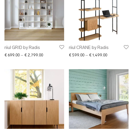
Lentsius
Lisa Kroeber
LUM
Luxe Hapsal
LÕÕM
Maria Rästa
riiul GRID by Radis
riiul CRANE by Radis
Marion Isabelle Varik
Price range: € 699.00 through € 2,799.00
Price range: €
€
699.00
–
€
2,799.00
€
599.00
–
€
1,499.00
Markko Karu
Minumo
Mokoko
KärdikDisain
Kätrin Beljaev
Maarit Pöör
Moonika Kase
Muulin
Myceen