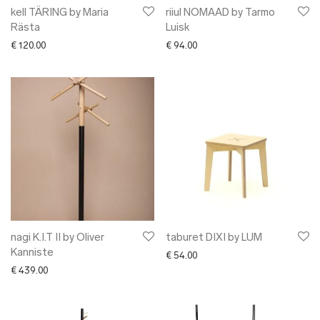
kell TÄRING by Maria
riiul NOMAAD by Tarmo
Rästa
Luisk
€
120.00
€
94.00
nagi K.I.T II by Oliver
taburet DIXI by LUM
Kanniste
€
54.00
€
439.00