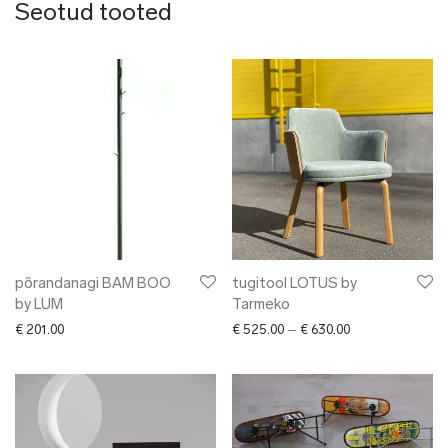
Seotud tooted
põrandanagi BAM BOO
tugitool LOTUS by
by LUM
Tarmeko
Price range: € 5
€
201.00
€
525.00
–
€
630.00