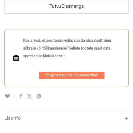
Tutvu Disaineriga
Kas arvad, et see toode võiks sobida ideaalselt Sinu
sõbrale või töökaaslasele? Sellele tootele saad osta
spetsiaalse kinkekaardi!
Kingi see toode kinkekaardina!
Lisainfo