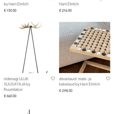
by Harri Ehrlich
Harri Ehrlich
€
130.00
€
216.00
riidenagi ULUK
diivanlaud/ male- ja
SUUSATAJA by
kabelaud by Harri Ehrlich
Ruumilabor
€
298.00
€
660.00