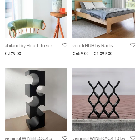
abilaud by Elmet Treier
voodi HUH by Radis
Price range: € 
€
379.00
€
659.00
–
€
1,099.00
veiniriiul WINEBLOCK 5
veiniriiul WINERACK 10 by