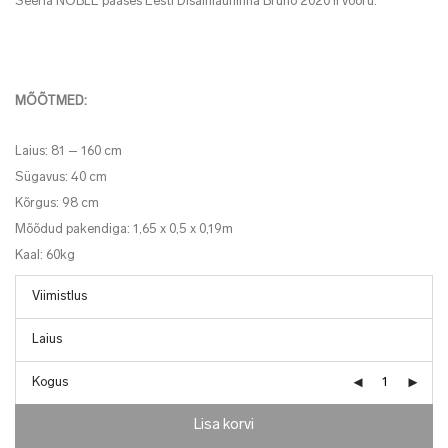
Seeria NOBLE pääses Eesti Disainiauhinna Bruno 2020 II vooru.
MÕÕTMED:
Laius:
81 – 160 cm
Sügavus:
40 cm
Kõrgus:
98 cm
Mõõdud pakendiga: 1,65 x 0,5 x 0,19m
Kaal: 60kg
Kogus
Lisa korvi