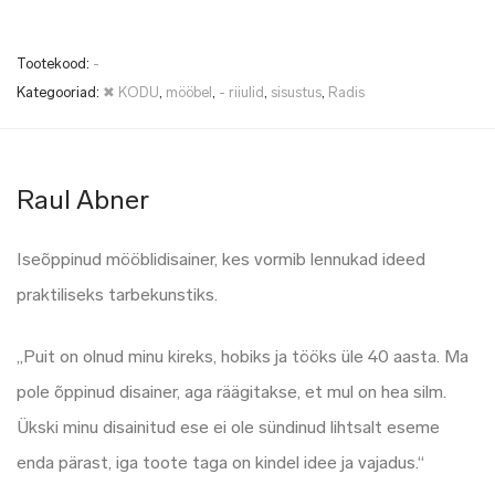
Tootekood:
-
Kategooriad:
✖ KODU
,
mööbel
,
- riiulid
,
sisustus
,
Radis
Raul Abner
Iseõppinud mööblidisainer, kes vormib lennukad ideed
praktiliseks tarbekunstiks.
„Puit on olnud minu kireks, hobiks ja tööks üle 40 aasta. Ma
pole õppinud disainer, aga räägitakse, et mul on hea silm.
Ükski minu disainitud ese ei ole sündinud lihtsalt eseme
enda pärast, iga toote taga on kindel idee ja vajadus.“