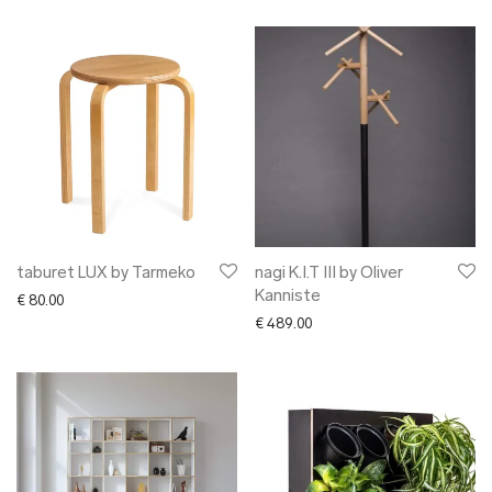
taburet LUX by Tarmeko
nagi K.I.T III by Oliver
Kanniste
€
80.00
€
489.00