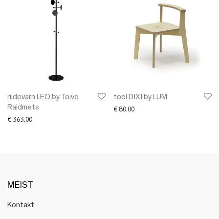
riidevarn LEO by Toivo
tool DIXI by LUM
Raidmets
€
80.00
€
363.00
MEIST
Kontakt