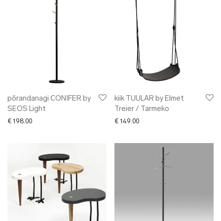
põrandanagi CONIFER by
kiik TUULAR by Elmet
SEOS Light
Treier / Tarmeko
€
198.00
€
149.00