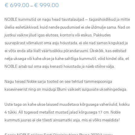
Price
€
699.00
€
999.00
–
range:
€ 699.00
through
NOBLE kummutid on nagu head taustalauljad – tagasihoidlikud ja mitte
€ 999.00
üleliia esiletükkivad, kuid nende puudumisel ei ole üldmulje sama. Nad on
justkui vaikne jõud igas elutoas, kontoris või esikus. Pakkudes
suurepärast võimalust oma asju hoiustada, ei ole nad samas kogukad ja
ei võta enda alla liialt väärtuslikku põrandaruumi. Ükskõik, kas eelistad
nelja uksega või kahe ukse ja kahe sahtliga kummutit, võid kindel olla, et
NOBLE aitab sul oma asju kenasti hoiustada ja näeb stiilne välja.
Nagu teised Noble sarja tooted on see tehtud tammespooniga
kasevineerist ning on muidugi Blumi vaikselt sulguvate uksehingedega.
Uste taga on kahe ukse laiused muudetava kõrgusega vaheriiulid, kokku
4 tükki. All tugevad metallist mustad jalad kõrgusega 17 cm. Noble
kummuti juures ei ole tõesti ainsamatki asja, mis ei võiks meeldida!