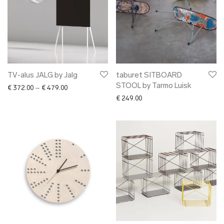
TV-alus JALG by Jalg
taburet SITBOARD
STOOL by Tarmo Luisk
Price range: € 372.00 through € 479.00
€
372.00
–
€
479.00
€
249.00