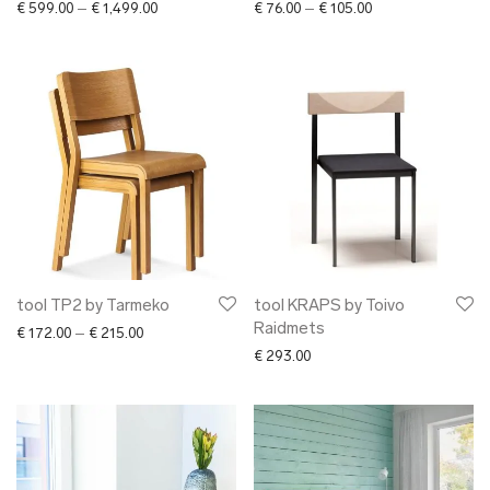
Price range: € 599.00 through € 1,499.00
Price range: € 76.
€
599.00
–
€
1,499.00
€
76.00
–
€
105.00
tool TP2 by Tarmeko
tool KRAPS by Toivo
Raidmets
Price range: € 172.00 through € 215.00
€
172.00
–
€
215.00
€
293.00