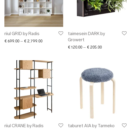
riiul GRID by Radis
taimesein DARK by
Growert
Price range: € 699.00 through € 2,799.00
€
699.00
–
€
2,799.00
Price range: € 12
€
120.00
–
€
205.00
riiul CRANE by Radis
taburet AIA by Tarmeko