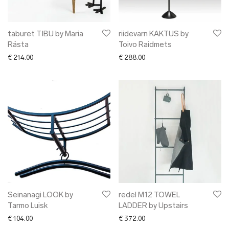
taburet TIBU by Maria
riidevarn KAKTUS by
Rästa
Toivo Raidmets
€
214.00
€
288.00
Seinanagi LOOK by
redel M12 TOWEL
Tarmo Luisk
LADDER by Upstairs
€
104.00
€
372.00