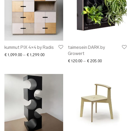
kummut PIX 4×4 by Radis
taimesein DARK by
Growert
Price range: € 1,099.00 through € 1,299.00
€
1,099.00
–
€
1,299.00
Price range: € 12
€
120.00
–
€
205.00