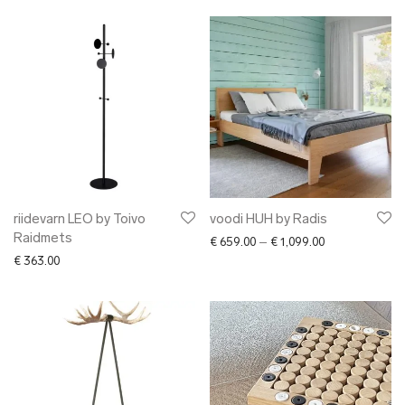
riidevarn LEO by Toivo
voodi HUH by Radis
Raidmets
Price range: € 
€
659.00
–
€
1,099.00
€
363.00