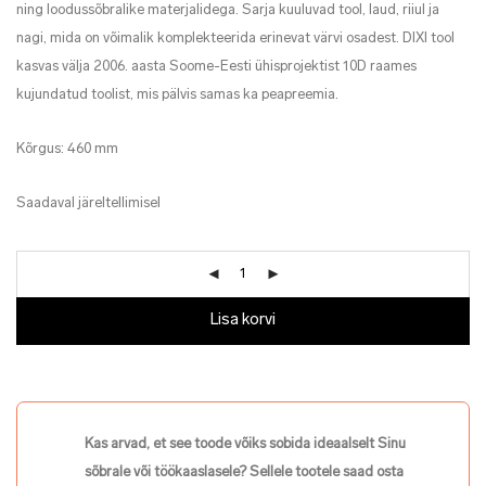
ning loodussõbralike materjalidega. Sarja kuuluvad tool, laud, riiul ja
nagi, mida on võimalik komplekteerida erinevat värvi osadest. DIXI tool
kasvas välja 2006. aasta Soome-Eesti ühisprojektist 10D raames
kujundatud toolist, mis pälvis samas ka peapreemia.
Kõrgus: 460 mm
Saadaval järeltellimisel
Lisa korvi
Kas arvad, et see toode võiks sobida ideaalselt Sinu
sõbrale või töökaaslasele? Sellele tootele saad osta