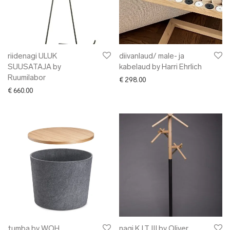
riidenagi ULUK
diivanlaud/ male- ja
SUUSATAJA by
kabelaud by Harri Ehrlich
Ruumilabor
€
298.00
€
660.00
tumba by WOH
nagi K.I.T III by Oliver