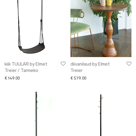
kiik TUULAR by Elmet
diivanilaud by Elmet
Treier / Tarmeko
Treier
€
149.00
€
579.00