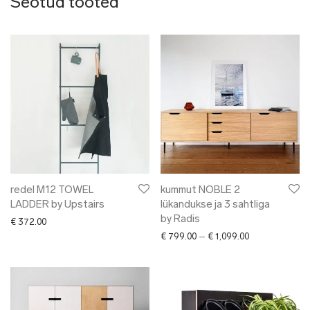
Seotud tooted
redel M12 TOWEL
kummut NOBLE 2
LADDER by Upstairs
lükandukse ja 3 sahtliga
by Radis
€
372.00
Price range: € 
€
799.00
–
€
1,099.00