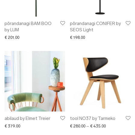
põrandanagi BAM BOO
põrandanagi CONIFER by
by LUM
SEOS Light
€
201.00
€
198.00
abilaud by Elmet Treier
tool NO37 by Tarmeko
Price range: € 2
€
379.00
€
280.00
–
€
435.00