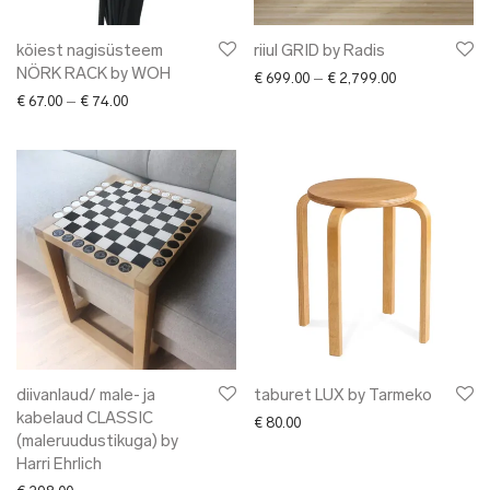
köiest nagisüsteem
riiul GRID by Radis
NÖRK RACK by WOH
Price range: €
€
699.00
–
€
2,799.00
Price range: € 67.00 through € 74.00
€
67.00
–
€
74.00
diivanlaud/ male- ja
taburet LUX by Tarmeko
kabelaud CLASSIC
€
80.00
(maleruudustikuga) by
Harri Ehrlich