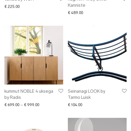
Kanniste
€
225.00
€
489.00
kummut NOBLE 4 uksega
Seinanagi LOOK by
by Radis
Tarmo Luisk
Price range: € 699.00 through € 999.00
€
699.00
–
€
999.00
€
104.00