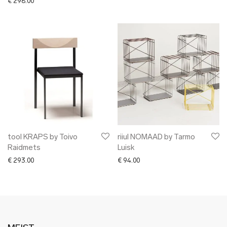
€
298.00
tool KRAPS by Toivo
riiul NOMAAD by Tarmo
Raidmets
Luisk
€
293.00
€
94.00