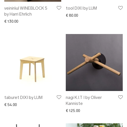
veiniriiul WINEBLOCK 5
tool DIXI by LUM
by Harri Ehrlich
€
80.00
€
130.00
taburet DIXI by LUM
nagi K.I.T I by Oliver
Kanniste
€
54.00
€
125.00