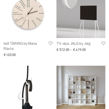
kell TÄRING by Maria
TV-alus JALG by Jalg
Rästa
Price range: € 3
€
372.00
–
€
479.00
€
120.00