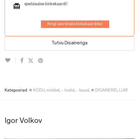
spetsiaalse kinkekaardi!
Kingi see toode kinkekaardina!
Tutvu Disaineriga
Kategooriad:
✖ KODU
,
mööbel
,
- toolid
,
- lauad
,
✖ DISAINERID
,
LUM
Igor Volkov