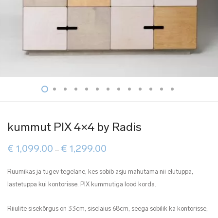
kummut PIX 4×4 by Radis
Price
€
1,099.00
€
1,299.00
–
range:
€ 1,099.00
through
Ruumikas ja tugev tegelane, kes sobib asju mahutama nii elutuppa,
€ 1,299.00
lastetuppa kui kontorisse. PIX kummutiga lood korda.
Riiulite sisekõrgus on 33cm, siselaius 68cm, seega sobilik ka kontorisse,