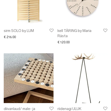
sirm SOLO by LUM
kell TÄRING by Maria
Rästa
€
216.00
€
120.00
diivanlaud/ male- ja
riidenagi ULUK