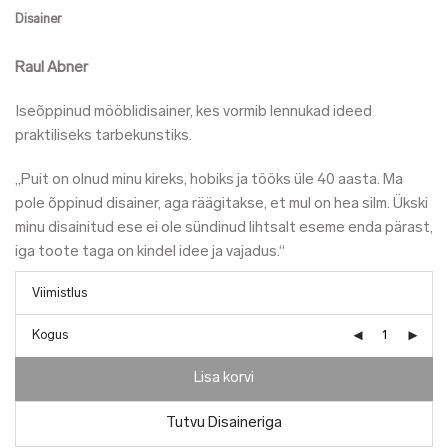
Disainer
Raul Abner
Iseõppinud mööblidisainer, kes vormib lennukad ideed
praktiliseks tarbekunstiks.
„Puit on olnud minu kireks, hobiks ja tööks üle 40 aasta. Ma
pole õppinud disainer, aga räägitakse, et mul on hea silm. Ükski
minu disainitud ese ei ole sündinud lihtsalt eseme enda pärast,
iga toote taga on kindel idee ja vajadus.“
Kogus
Lisa korvi
Tutvu Disaineriga