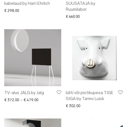
kabelaud by Harri Ehrlich
SUUSATAJA by
Ruumilabor
€
298.00
€
660.00
TV-alus JALG by Jalg
lüliti või pistikupesa TIGE
SIGA by Tarmo Luisk
Price range: € 372.00 through € 479.00
€
372.00
–
€
479.00
€
302.00