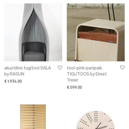
akustiline tugitool SALA
tool-pink-panipaik
by RASUN
TIGUTOOS by Elmet
Treier
€
1,934.00
€
599.00