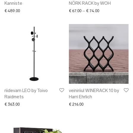
Kanniste
NÖRK RACK by WOH
Price range: € 67.0
€
489.00
€
67.00
–
€
74.00
riidevarn LEO by Toivo
veiniriiul WINERACK 10 by
Raidmets
Harri Ehrlich
€
363.00
€
216.00