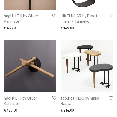
nagi K.I.T II by Oliver
kiik TUULAR by Elmet
Kanniste
Treier / Tarmeko
€
439.00
€
149.00
nagi K.I.T I by Oliver
taburet TIBU by Maria
Kanniste
Rästa
€
125.00
€
214.00