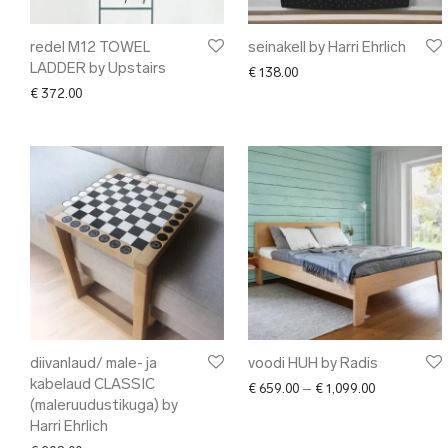
redel M12 TOWEL
seinakell by Harri Ehrlich
LADDER by Upstairs
€
138.00
€
372.00
diivanlaud/ male- ja
voodi HUH by Radis
kabelaud CLASSIC
Price range:
€
659.00
–
€
1,099.00
(maleruudustikuga) by
Harri Ehrlich