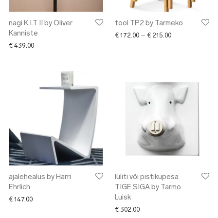
nagi K.I.T II by Oliver
tool TP2 by Tarmeko
Kanniste
Price range: € 1
€
172.00
–
€
215.00
€
439.00
ajalehealus by Harri
lüliti või pistikupesa
Ehrlich
TIGE SIGA by Tarmo
 € 659.00 through € 1,099.00
Luisk
€
147.00
€
302.00