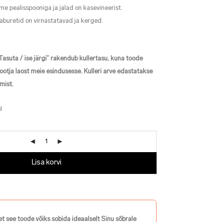
e pealisspooniga ja jalad on kasevineerist.
aburetid on virnastatavad ja kerged.
asuta / ise järgi” rakendub kullertasu, kuna toode
ootja laost meie esindusesse. Kulleri arve edastatakse
mist.
l
Lisa korvi
et see toode võiks sobida ideaalselt Sinu sõbrale