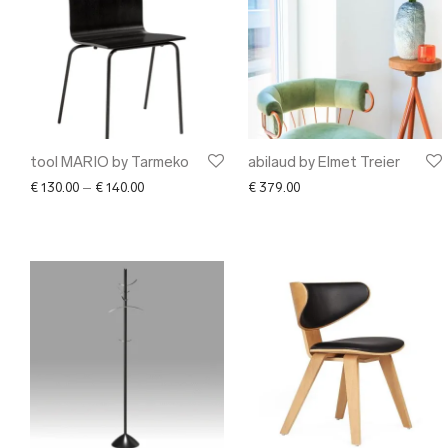
tool MARIO by Tarmeko
abilaud by Elmet Treier
Price range: € 130.00 through € 140.00
€
130.00
–
€
140.00
€
379.00