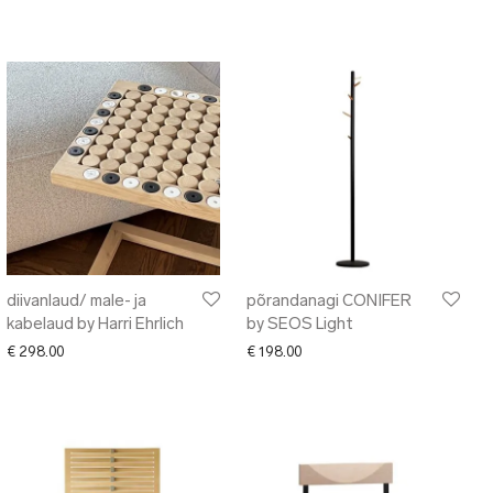
diivanlaud/ male- ja
põrandanagi CONIFER
kabelaud by Harri Ehrlich
by SEOS Light
€
298.00
€
198.00
 799.00 through € 1,099.00