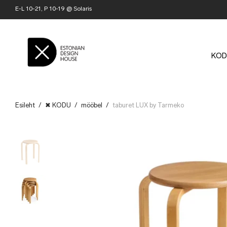
E-L 10-21, P 10-19 @ Solaris
KOD
Esileht
/
✖ KODU
/
mööbel
/
taburet LUX by Tarmeko