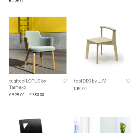
€
298.00
tugitool LOTUS by
tool DIXI by LUM
Tarmeko
€
80.00
Price range: € 525.00 through € 630.00
€
525.00
–
€
630.00