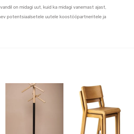
andil on midagi uut, kuid ka midagi vanemast ajast,
õnev potentsiaalsetele uutele koostööpartneritele ja