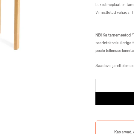
Lux istmeplaat on tamm
Viimistletud vahaga. T
NB! Ka tarnemeetod “T
saadetakse kulleriga t
peale tellimuse kinnita
Saadaval järeltellimise
Kas arvad, 