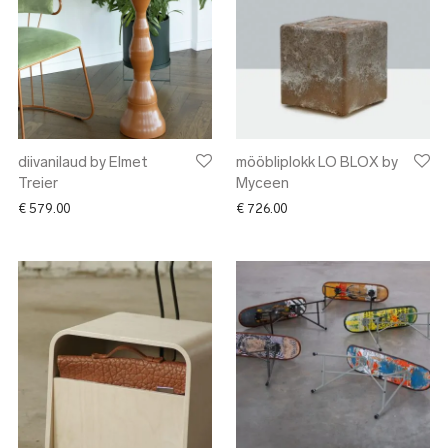
diivanilaud by Elmet
mööbliplokk LO BLOX by
Treier
Myceen
€
579.00
€
726.00