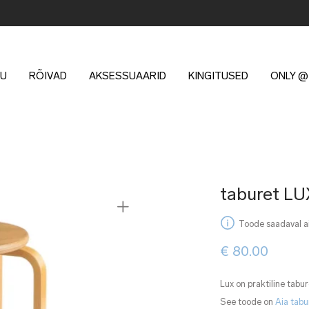
U
RÕIVAD
AKSESSUAARID
KINGITUSED
ONLY @
taburet LU
Toode saadaval ai
€
80.00
Lux on praktiline tabu
See toode on
Aia tabu