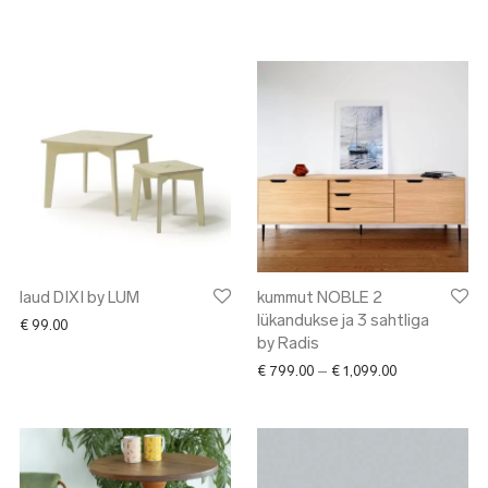
laud DIXI by LUM
kummut NOBLE 2
lükandukse ja 3 sahtliga
€
99.00
by Radis
Price range: €
€
799.00
–
€
1,099.00