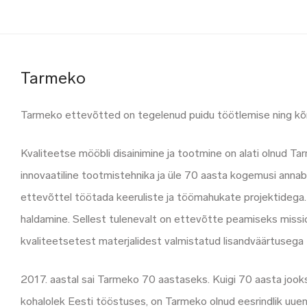
Tarmeko
Tarmeko ettevõtted on tegelenud puidu töötlemise ning kõ
Kvaliteetse mööbli disainimine ja tootmine on alati olnud 
innovaatiline tootmistehnika ja üle 70 aasta kogemusi anna
ettevõttel töötada keeruliste ja töömahukate projektidega. See
haldamine. Sellest tulenevalt on ettevõtte peamiseks missio
kvaliteetsetest materjalidest valmistatud lisandväärtusega
2017. aastal sai Tarmeko 70 aastaseks. Kuigi 70 aasta joo
kohalolek Eesti tööstuses, on Tarmeko olnud eesrindlik uuend