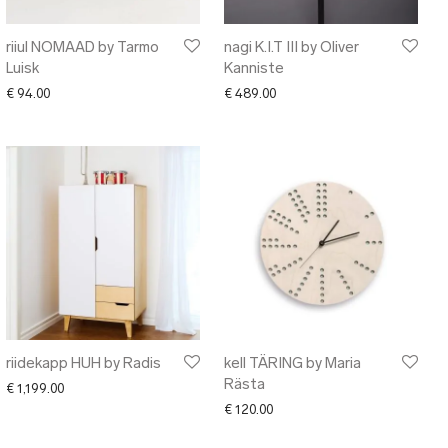
riiul NOMAAD by Tarmo
nagi K.I.T III by Oliver
Luisk
Kanniste
72.00 through € 215.00
€
94.00
€
489.00
riidekapp HUH by Radis
kell TÄRING by Maria
Rästa
€
1,199.00
€
120.00