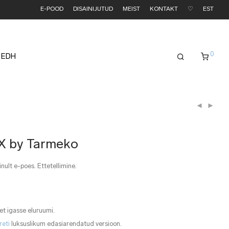
E-POOD
DISAINIJUTUD
MEIST
KONTAKT
♡
EST
0
 EDH
X by Tarmeko
nult e-poes. Ettetellimine.
ret igasse eluruumi.
reti
luksuslikum edasiarendatud versioon.