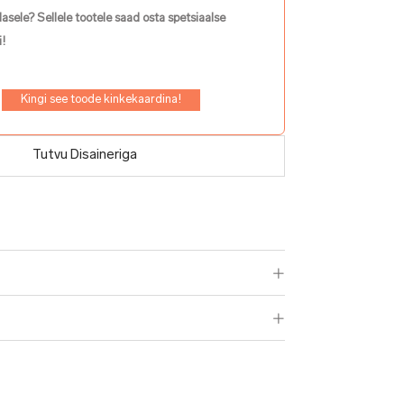
lasele? Sellele tootele saad osta spetsiaalse
!
Kingi see toode kinkekaardina!
Tutvu Disaineriga