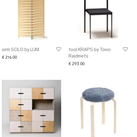
sirm SOLO by LUM
tool KRAPS by Toivo
Raidmets
€
216.00
€
293.00