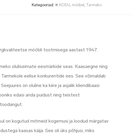
Kategooriad:
✖ KODU
,
mööbel
,
Tarmeko
rgkvaliteetse mööbli tootmisega aastast 1947.
Tarmeko oluliseimate eesmärkide seas. Kaasaegne ning
b Tarmekole eelise konkurentide ees. See võimaldab
juures on oluline ka kiire ja asjalik kliendibaasi
oniks edasi anda puidust ning teistest
 toodangut.
ksul on kogutud mitmeid kogemusi ja loodud märgatav
ustega kaasas käija. See oli üks põhjusi, miks