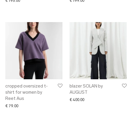
€
195.00
€
199.00
cropped oversized t-
blazer SOLAN by
shirt for women by
AUGUST
Reet Aus
 169.00 through € 179.00
€
400.00
€
79.00