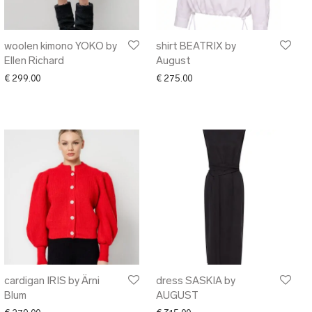
woolen kimono YOKO by
shirt BEATRIX by
Ellen Richard
August
€
299.00
€
275.00
cardigan IRIS by Ärni
dress SASKIA by
Blum
AUGUST