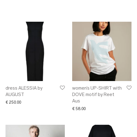
dress ALESSIA by
women’s UP-SHIRT with
AUGUST
DOVE motif by Reet
Aus
€
250.00
€
58.00