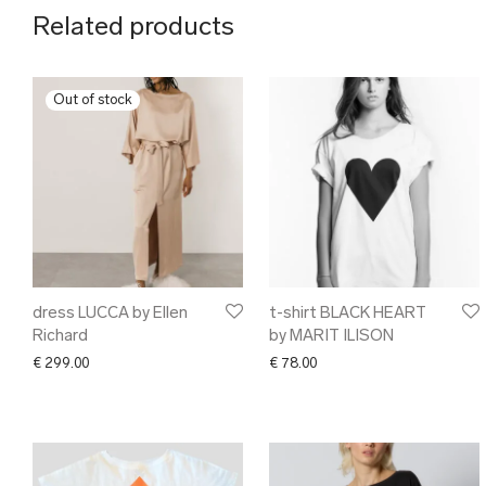
Related products
dress LUCCA by Ellen
t-shirt BLACK HEART
Richard
by MARIT ILISON
€
299.00
€
78.00