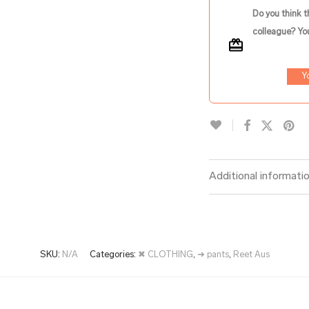
Do you think t
colleague? You
Y
Additional informati
SKU:
N/A
Categories:
✖ CLOTHING
,
➜ pants
,
Reet Aus