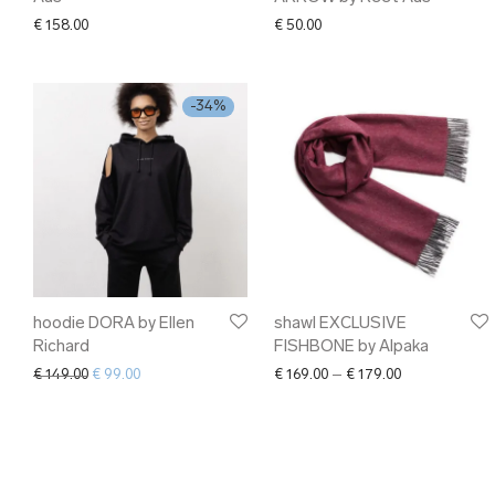
€
158.00
€
50.00
-
34
%
hoodie DORA by Ellen
shawl EXCLUSIVE
Richard
FISHBONE by Alpaka
Original price was: € 149.00.
Current price is: € 99.00.
Price range: €
€
149.00
€
99.00
€
169.00
–
€
179.00