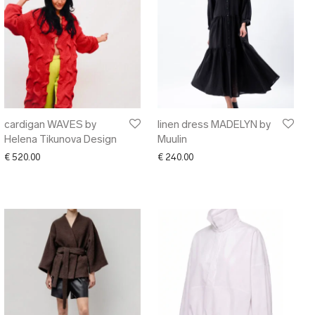
cardigan WAVES by
linen dress MADELYN by
Helena Tikunova Design
Muulin
€
520.00
€
240.00