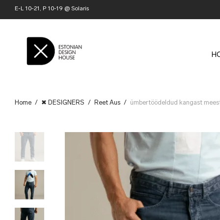
E-L 10-21, P 10-19 @ Solaris
H
Home
/
✖ DESIGNERS
/
Reet Aus
/
ümbertöödeldud kangast meest