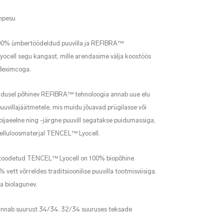
onpesu
100% ümbertöödeldud puuvilla ja REFIBRA™
cell segu kangast, mille arendasime välja koostöös
 Beximcoga.
andusel põhinev REFIBRA™ tehnoloogia annab uue elu
uuvillajäätmetele, mis muidu jõuavad prügilasse või
bijaeelne ning -järgne puuvill segatakse puidumassiga,
selluloosmaterjal TENCEL™ Lyocell.
toodetud TENCEL™ Lyocell on 100% biopõhine
 vett võrreldes traditsioonilise puuvilla tootmisviisiga.
a biolagunev.
kannab suurust 34/34. 32/34 suuruses teksade