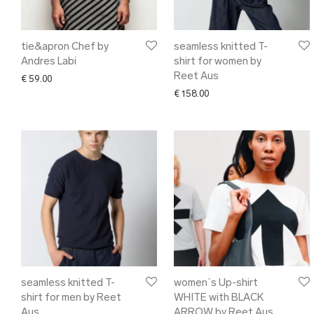
tie&apron Chef by
seamless knitted T-
Andres Labi
shirt for women by
Reet Aus
€
59.00
€
158.00
seamless knitted T-
women`s Up-shirt
shirt for men by Reet
WHITE with BLACK
Aus
ARROW by Reet Aus