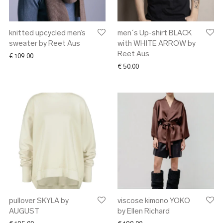
knitted upcycled men’s
men´s Up-shirt BLACK
sweater by Reet Aus
with WHITE ARROW by
Reet Aus
€
109.00
€
50.00
pullover SKYLA by
viscose kimono YOKO
AUGUST
by Ellen Richard