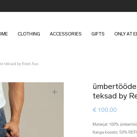
OME
CLOTHING
ACCESSORIES
GIFTS
ONLY AT 
e teksad by Reet Aus
ümbertööde
teksad by R
€
100.00
Materjal: 100% ümbertö
Kanga koostis: 50% REF