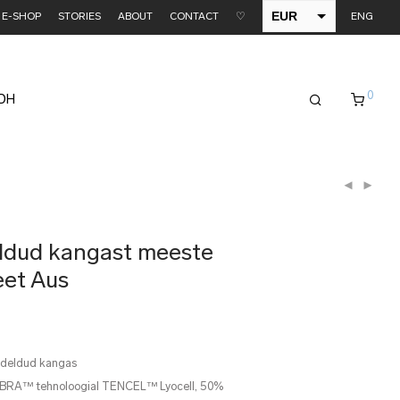
EUR
E-SHOP
STORIES
ABOUT
CONTACT
♡
ENG
USD
0
EDH
ldud kangast meeste
eet Aus
ödeldud kangas
IBRA™ tehnoloogial TENCEL™ Lyocell, 50%