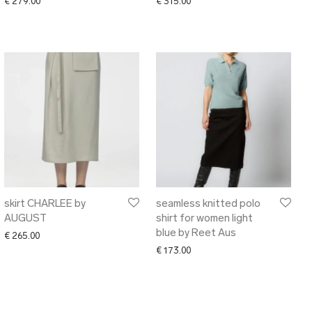
€
279.00
€
315.00
skirt CHARLEE by
seamless knitted polo
AUGUST
shirt for women light
blue by Reet Aus
€
265.00
€
173.00