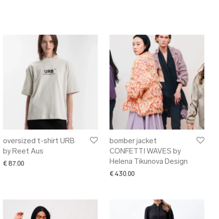
oversized t-shirt URB
bomber jacket
by Reet Aus
CONFETTI WAVES by
Helena Tikunova Design
€
87.00
€
430.00