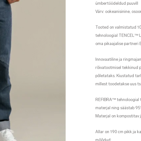
ümbertöödeldud puuvill
Värv: ookeanisinine, oso
Tooted on valmistatud 
tehnoloogial TENCEL™ Lyo
oma pikaajalise partneri
Innovaatiline ja ringmaj
rõivatootmisel tekkinud p
põletataks. Kiustatud tar
millest toodetakse uus t
REFIBRA™ tehnoloogial 
materjal ning säästab 95%
Materjal on kompostitav j
Allar on 190 cm pikk ja 
mõõdud: