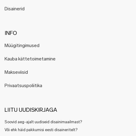
Disainerid
INFO
Müügitingimused
Kauba kättetoimetamine
Makseviisid
Privaatsuspoliitika
LIITU UUDISKIRJAGA
Soovid aeg-ajalt uudiseid disainimaailmast?
Või ehk häid pakkumisi eesti disaineritelt?