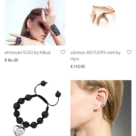
ehtesari SÜSI by Killud
sõrmus ANTLERS mini by
Hyrv
€
84.00
€
110.00