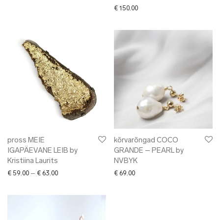
€
150.00
pross MEIE
kõrvarõngad COCO
IGAPÄEVANE LEIB by
GRANDE – PEARL by
Kristiina Laurits
NVBYK
Price range: € 59.00 through € 63.00
€
59.00
–
€
63.00
€
69.00