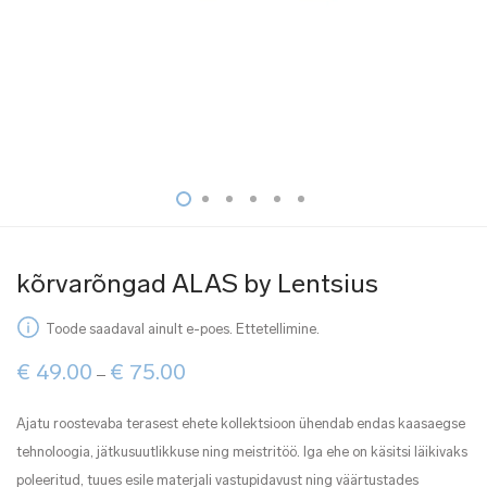
kõrvarõngad ALAS by Lentsius
Toode saadaval ainult e-poes. Ettetellimine.
Price
€
49.00
€
75.00
–
range:
€ 49.00
through
Ajatu roostevaba terasest ehete kollektsioon ühendab endas kaasaegse
€ 75.00
tehnoloogia, jätkusuutlikkuse ning meistritöö. Iga ehe on käsitsi läikivaks
poleeritud, tuues esile materjali vastupidavust ning väärtustades