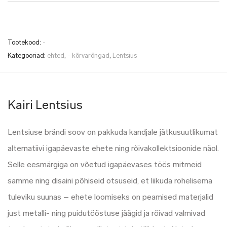
Tootekood:
-
Kategooriad:
ehted
,
- kõrvarõngad
,
Lentsius
Kairi Lentsius
Lentsiuse brändi soov on pakkuda kandjale jätkusuutlikumat
alternatiivi igapäevaste ehete ning rõivakollektsioonide näol.
Selle eesmärgiga on võetud igapäevases töös mitmeid
samme ning disaini põhiseid otsuseid, et liikuda rohelisema
tuleviku suunas – ehete loomiseks on peamised materjalid
just metalli- ning puidutööstuse jäägid ja rõivad valmivad