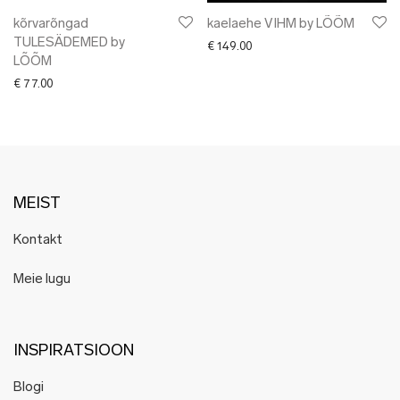
kõrvarõngad
kaelaehe VIHM by LÕÕM
TULESÄDEMED by
€
149.00
LÕÕM
€
77.00
MEIST
Kontakt
Meie lugu
INSPIRATSIOON
Blogi