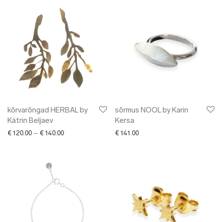
kõrvarõngad HERBAL by
sõrmus NOOL by Karin
Kätrin Beljaev
Kersa
Price range: € 120.00 through € 140.00
€
120.00
–
€
140.00
€
141.00