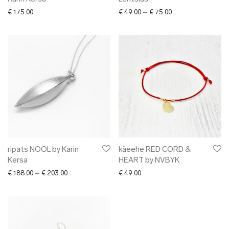
Price range: € 49.0
€
175.00
€
49.00
–
€
75.00
ripats NOOL by Karin
käeehe RED CORD &
Kersa
HEART by NVBYK
Price range: € 188.00 through € 203.00
€
188.00
–
€
203.00
€
49.00