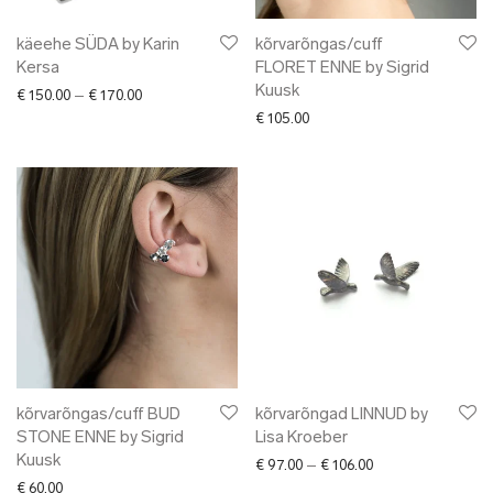
käeehe SÜDA by Karin
kõrvarõngas/cuff
Kersa
FLORET ENNE by Sigrid
Kuusk
Price range: € 150.00 through € 170.00
€
150.00
–
€
170.00
€
105.00
kõrvarõngas/cuff BUD
kõrvarõngad LINNUD by
STONE ENNE by Sigrid
Lisa Kroeber
Kuusk
Price range: € 97.
€
97.00
–
€
106.00
€
60.00