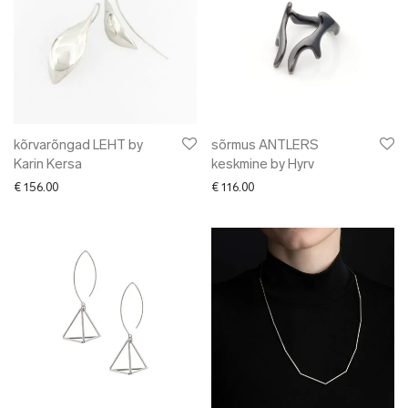
kõrvarõngad LEHT by
sõrmus ANTLERS
Karin Kersa
keskmine by Hyrv
€
156.00
€
116.00