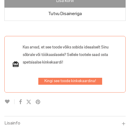
Lisa korvi
Tutvu Disaineriga
Kas arvad, et see toode võiks sobida ideaalselt Sinu
sõbrale või töökaaslasele? Sellele tootele saad osta
spetsiaalse kinkekaardi!
Kingi see toode kinkekaardina!
Lisainfo