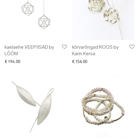
kaelaehe VEEPIISAD by
kõrvarõngad ROOS by
LÕÕM
Karin Kersa
€
194.00
€
156.00