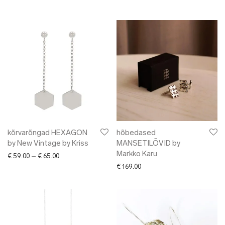
kõrvarõngad HEXAGON
hõbedased
by New Vintage by Kriss
MANSETILÕVID by
Markko Karu
Price range: € 59.00 through € 65.00
€
59.00
–
€
65.00
€
169.00