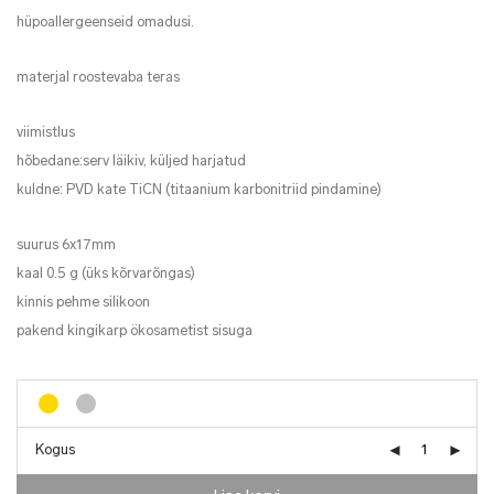
hüpoallergeenseid omadusi.
materjal roostevaba teras
viimistlus
hõbedane:serv läikiv, küljed harjatud
kuldne: PVD kate TiCN (titaanium karbonitriid pindamine)
suurus 6x17mm
kaal 0.5 g (üks kõrvarõngas)
kinnis pehme silikoon
pakend kingikarp ökosametist sisuga
Kogus