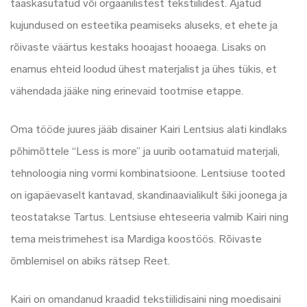
taaskasutatud või orgaanilistest tekstiilidest. Ajatud
kujundused on esteetika peamiseks aluseks, et ehete ja
rõivaste väärtus kestaks hooajast hooaega. Lisaks on
enamus ehteid loodud ühest materjalist ja ühes tükis, et
vähendada jääke ning erinevaid tootmise etappe.
Oma tööde juures jääb disainer Kairi Lentsius alati kindlaks
põhimõttele “Less is more” ja uurib ootamatuid materjali,
tehnoloogia ning vormi kombinatsioone. Lentsiuse tooted
on igapäevaselt kantavad, skandinaavialikult šiki joonega ja
teostatakse Tartus. Lentsiuse ehteseeria valmib Kairi ning
tema meistrimehest isa Mardiga koostöös. Rõivaste
õmblemisel on abiks rätsep Reet.
Kairi on omandanud kraadid tekstiilidisaini ning moedisaini