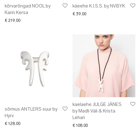
kõrvarõngad NOOL by
käeehe K.I.S.S. by NVBYK
Karin Kersa
€
39.00
€
219.00
kaelaehe JULGE JÄNES
sõrmus ANTLERS suur by
by Madli Väli & Krista
Hyrv
Lehari
€
128.00
€
108.00