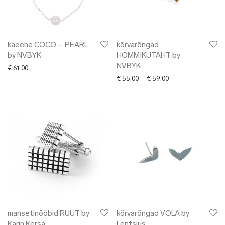
käeehe COCO – PEARL
kõrvarõngad
by NVBYK
HOMMIKUTÄHT by
NVBYK
€
61.00
Price range: € 55.0
€
55.00
–
€
59.00
mansetinööbid RUUT by
kõrvarõngad VOLA by
Karin Kersa
Lentsius