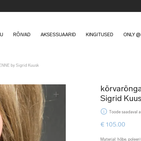
U
RÕIVAD
AKSESSUAARID
KINGITUSED
ONLY @
ENNE by Sigrid Kuusk
kõrvarõng
Sigrid Kuu
Toode saadaval ai
€
105.00
Materjal: hõbe, poleer