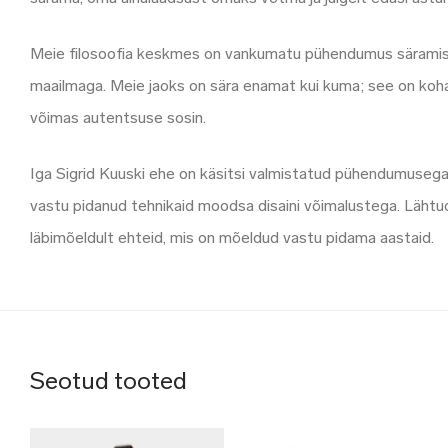
Meie filosoofia keskmes on vankumatu pühendumus säramisele
maailmaga. Meie jaoks on sära enamat kui kuma; see on kohalo
võimas autentsuse sosin.
Iga Sigrid Kuuski ehe on käsitsi valmistatud pühendumusega, 
vastu pidanud tehnikaid moodsa disaini võimalustega. Lähtu
läbimõeldult ehteid, mis on mõeldud vastu pidama aastaid.
Seotud tooted