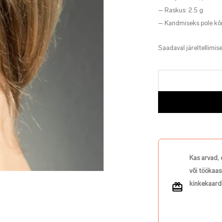
– Raskus: 2.5 g
– Kandmiseks pole kõ
Saadaval järeltellimise
Kas arvad, 
või töökaas
kinkekaardi