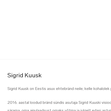
Sigrid Kuusk
Sigrid Kuusk on Eestis asuv ehtebränd neile, kelle kohalolek
2016. aastal loodud bränd sündis asutaja Sigrid Kuuski visio
särama, oma
ainulaadsust omaks võtma ja julgelt edasi astu