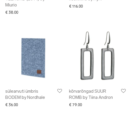
Miurio
€
116.00
€
38.00
sülearvuti ümbris
kõrvarõngad SUUR
BODEM by Nordhale
ROMB by Tiina Andron
€
36.00
€
79.00