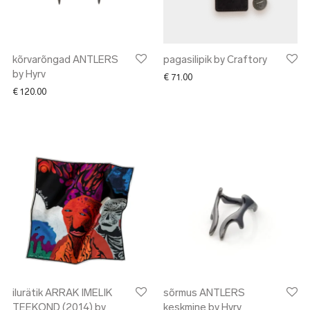
kõrvarõngad ANTLERS
pagasilipik by Craftory
by Hyrv
€
71.00
€
120.00
ilurätik ARRAK IMELIK
sõrmus ANTLERS
TEEKOND (2014) by
keskmine by Hyrv