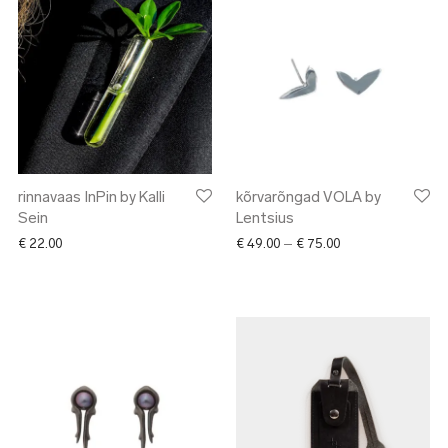
rinnavaas InPin by Kalli
kõrvarõngad VOLA by
Sein
Lentsius
Price range: € 49.
€
22.00
€
49.00
–
€
75.00