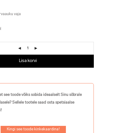
rvaauku vaja
l
Lisa korvi
et see toode võiks sobida ideaalselt Sinu sõbrale
lasele? Sellele tootele saad osta spetsiaalse
!
Kingi see toode kinkekaardina!