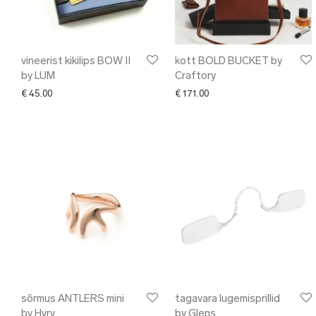
vineerist kikilips BOW II
kott BOLD BUCKET by
by LUM
Craftory
€
45.00
€
171.00
sõrmus ANTLERS mini
tagavara lugemisprillid
by Hyrv
by Glens