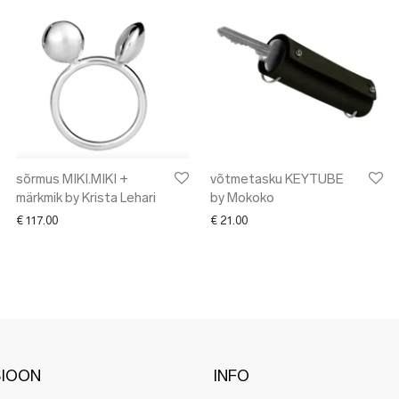
sõrmus MIKI.MIKI +
võtmetasku KEYTUBE
märkmik by Krista Lehari
by Mokoko
€
117.00
€
21.00
SIOON
INFO