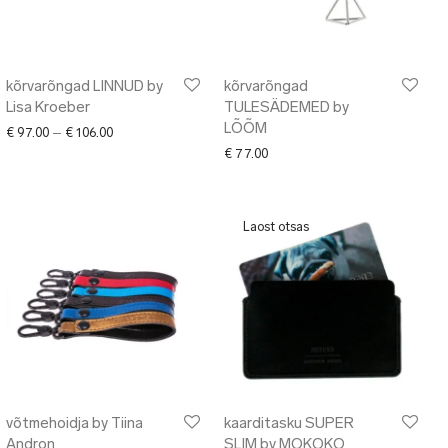
kõrvarõngad LINNUD by
kõrvarõngad
Lisa Kroeber
TULESÄDEMED by
LÕÕM
Price range: € 97.00 through € 106.00
€
97.00
–
€
106.00
€
77.00
võtmehoidja by Tiina
kaarditasku SUPER
Andron
SLIM by MOKOKO