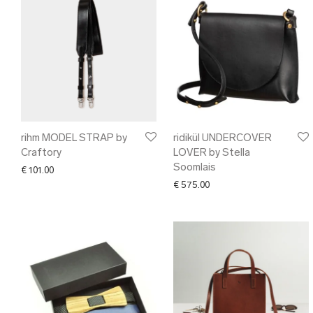
rihm MODEL STRAP by
ridikül UNDERCOVER
Craftory
LOVER by Stella
Soomlais
€
101.00
€
575.00