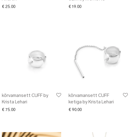
€
25.00
€
19.00
kõrvamansett CUFF by
kõrvamansett CUFF
Krista Lehari
ketiga by Krista Lehari
€
75.00
€
90.00