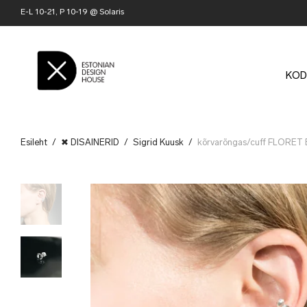
E-L 10-21, P 10-19 @ Solaris
KOD
Esileht
/
✖ DISAINERID
/
Sigrid Kuusk
/
kõrvarõngas/cuff FLORET 