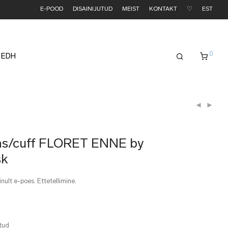
E-POOD
DISAINIJUTUD
MEIST
KONTAKT
♡
EST
0
 EDH
as/cuff FLORET ENNE by
sk
nult e-poes. Ettetellimine.
itud