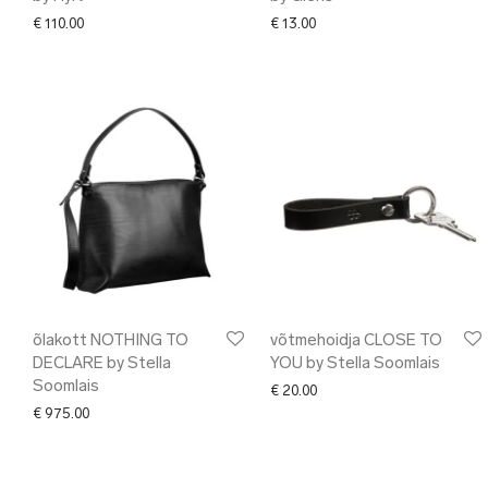
€
110.00
€
13.00
õlakott NOTHING TO
võtmehoidja CLOSE TO
DECLARE by Stella
YOU by Stella Soomlais
Soomlais
€
20.00
€
975.00