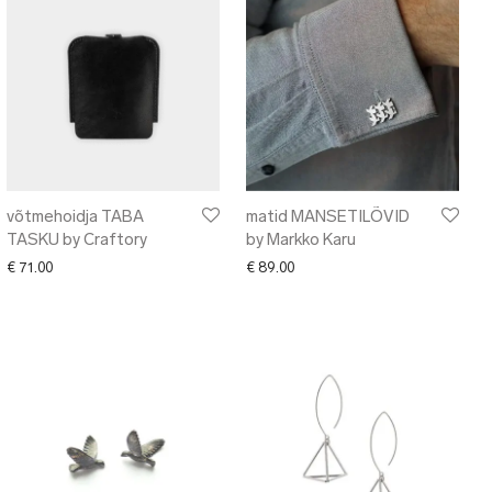
võtmehoidja TABA
matid MANSETILÕVID
TASKU by Craftory
by Markko Karu
00 through € 75.00
€
71.00
€
89.00