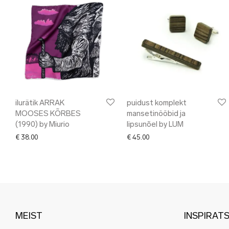
ilurätik ARRAK
puidust komplekt
MOOSES KÕRBES
mansetinööbid ja
(1990) by Miurio
lipsunõel by LUM
€
38.00
€
45.00
MEIST
INSPIRAT