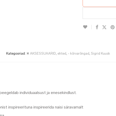
Kategooriad:
✖ AKSESSUAARID
,
ehted
,
- kõrvarõngad
,
Sigrid Kuusk
 peegeldab individuaalsust ja enesekindlust.
onist
inspireerituna inspireerida naisi säravamalt
ma.