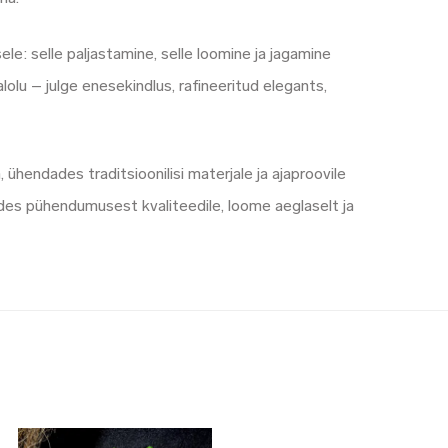
: selle paljastamine, selle loomine ja jagamine
lu – julge enesekindlus, rafineeritud elegants,
ühendades traditsioonilisi materjale ja ajaproovile
des pühendumusest kvaliteedile, loome aeglaselt ja