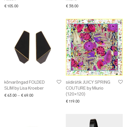
€
105.00
€
38.00
kõrvarõngad FOLDED
siidirätik JUICY SPRING
SLIM by Lisa Kroeber
COUTURE by Miurio
(120×120)
Price range: € 63.00 through € 69.00
€
63.00
–
€
69.00
€
119.00