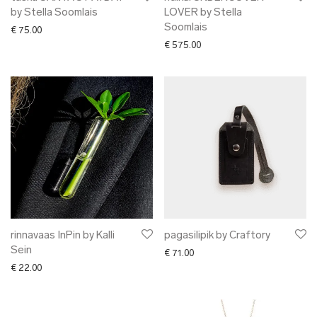
by Stella Soomlais
LOVER by Stella
Soomlais
€
75.00
€
575.00
rinnavaas InPin by Kalli
pagasilipik by Craftory
Sein
€
71.00
€
22.00