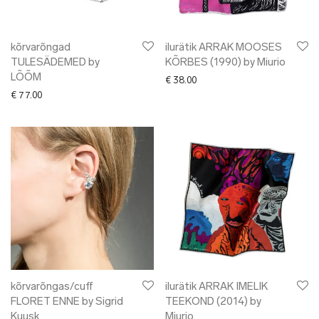
kõrvarõngad
ilurätik ARRAK MOOSES
TULESÄDEMED by
KÕRBES (1990) by Miurio
LÕÕM
€
38.00
€
77.00
kõrvarõngas/cuff
ilurätik ARRAK IMELIK
FLORET ENNE by Sigrid
TEEKOND (2014) by
Kuusk
Miurio