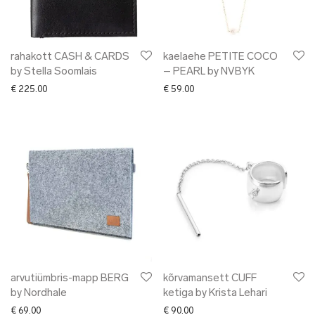
rahakott CASH & CARDS
kaelaehe PETITE COCO
by Stella Soomlais
– PEARL by NVBYK
€
225.00
€
59.00
arvutiümbris-mapp BERG
kõrvamansett CUFF
by Nordhale
ketiga by Krista Lehari
€
69.00
€
90.00