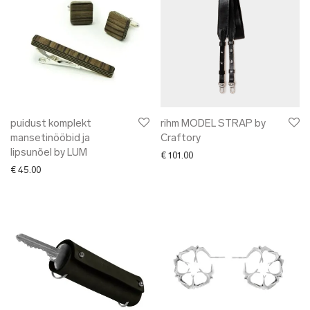
puidust komplekt
rihm MODEL STRAP by
mansetinööbid ja
Craftory
lipsunõel by LUM
€
101.00
€
45.00