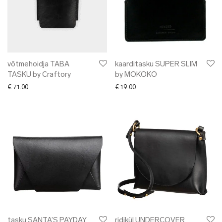
võtmehoidja TABA
kaarditasku SUPER SLIM
TASKU by Craftory
by MOKOKO
€
71.00
€
19.00
tasku SANTA’S PAYDAY
ridikül UNDERCOVER