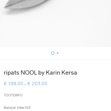
ripats NOOL by Karin Kersa
Price
€
188.00
€
203.00
–
range:
€ 188.00
through
TOOTEINFO
€ 203.00
Materjal: hõbe 925