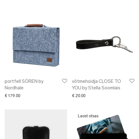
portfell SÖREN by
võtmehoidja CLOSE TO
Nordhale
YOU by Stella Soomlais
€
179.00
€
20.00