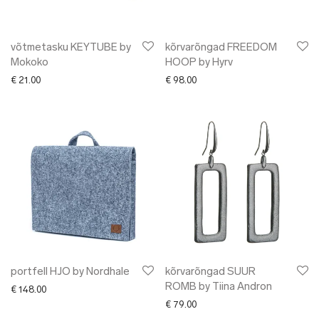
võtmetasku KEYTUBE by
kõrvarõngad FREEDOM
Mokoko
HOOP by Hyrv
€
21.00
€
98.00
portfell HJO by Nordhale
kõrvarõngad SUUR
ROMB by Tiina Andron
€
148.00
€
79.00