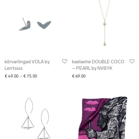
kõrvarõngad VOLA by
kaelaehe DOUBLE COCO
Lentsius
– PEARL by NVBYK
Price range: € 49.00 through € 75.00
€
49.00
–
€
75.00
€
69.00