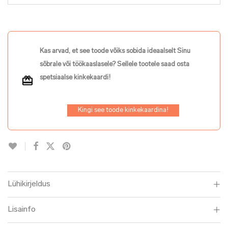
Kas arvad, et see toode võiks sobida ideaalselt Sinu
sõbrale või töökaaslasele? Sellele tootele saad osta
spetsiaalse kinkekaardi!
Kingi see toode kinkekaardina!
Lühikirjeldus
Lisainfo