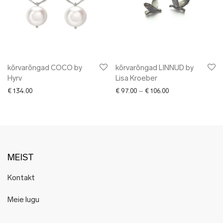
kõrvarõngad COCO by
kõrvarõngad LINNUD by
Hyrv
Lisa Kroeber
Price range: € 97.
€
134.00
€
97.00
–
€
106.00
MEIST
Kontakt
Meie lugu