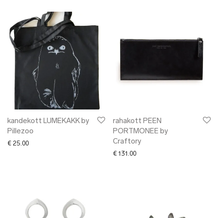
kandekott LUMEKAKK by
rahakott PEEN
Pillezoo
PORTMONEE by
Craftory
€
25.00
€
131.00