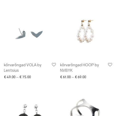
kõrvarõngad VOLA by
kõrvarõngad HOOP by
Lentsius
NVBYK
Price range: € 49.00 through € 75.00
Price range: € 61.00
€
49.00
–
€
75.00
€
61.00
–
€
69.00