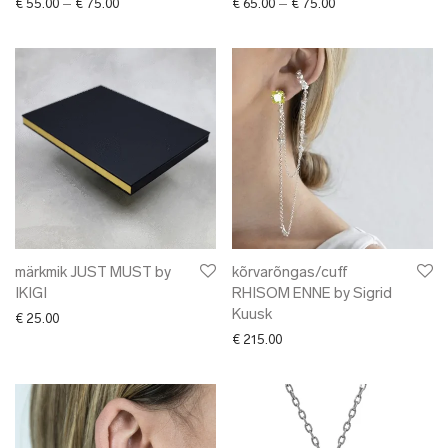
Price range: € 55.00 through € 75.00
Price range: € 65.0
€
55.00
–
€
75.00
€
65.00
–
€
75.00
märkmik JUST MUST by
kõrvarõngas/cuff
IKIGI
RHISOM ENNE by Sigrid
Kuusk
€
25.00
€
215.00