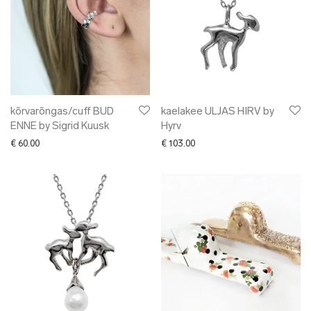
kõrvarõngas/cuff BUD
kaelakee ULJAS HIRV by
ENNE by Sigrid Kuusk
Hyrv
€
60.00
€
103.00