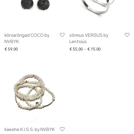
kõrvarõngad COCO by
sõrmus VERSUS by
NVBYK
Lentsius
Price range: € 55.0
€
59.00
€
55.00
–
€
75.00
käeehe K.I.S.S. by NVBYK