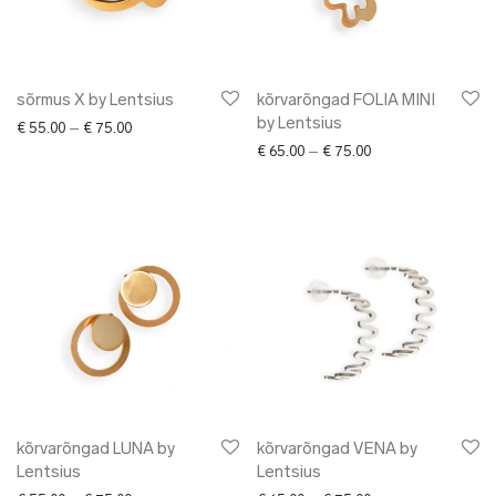
✖ LÕPUMÜÜK
✖ DISAINERID
sõrmus X by Lentsius
kõrvarõngad FOLIA MINI
by Lentsius
Price range: € 55.00 through € 75.00
€
55.00
–
€
75.00
Price range: € 65.0
€
65.00
–
€
75.00
kõrvarõngad LUNA by
kõrvarõngad VENA by
Lentsius
Lentsius