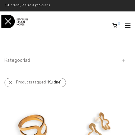
E-L 10-21, P 10-19 @ Solaris
0
Kategooriad
Kõik
Products tagged
“Kuldne”
✖ KODU
✖ RÕIVAD
✖ AKSESSUAARID
✖ KINGITUSED
✖ ONLY @ EDH
✖ MUU