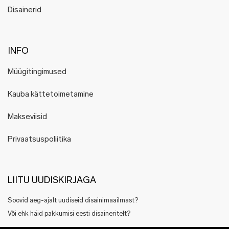
Disainerid
INFO
Müügitingimused
Kauba kättetoimetamine
Makseviisid
Privaatsuspoliitika
LIITU UUDISKIRJAGA
Soovid aeg-ajalt uudiseid disainimaailmast?
Või ehk häid pakkumisi eesti disaineritelt?