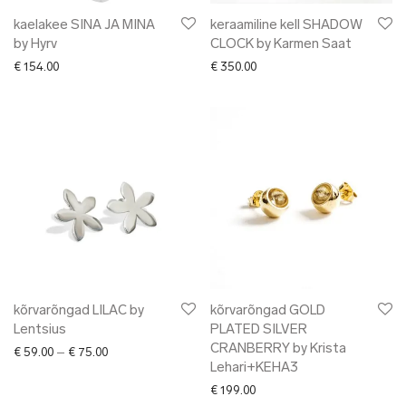
kaelakee SINA JA MINA
keraamiline kell SHADOW
by Hyrv
CLOCK by Karmen Saat
€
154.00
€
350.00
kõrvarõngad LILAC by
kõrvarõngad GOLD
Lentsius
PLATED SILVER
CRANBERRY by Krista
Price range: € 59.00 through € 75.00
€
59.00
–
€
75.00
Lehari+KEHA3
€
199.00