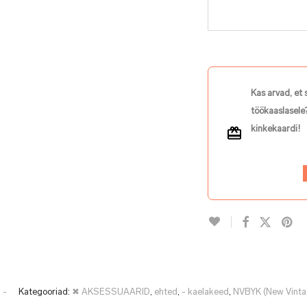
Kas arvad, et 
töökaaslasele?
kinkekaardi!
:
-
Kategooriad:
✖ AKSESSUAARID
,
ehted
,
- kaelakeed
,
NVBYK (New Vintag