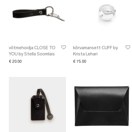
võtmehoidja CLOSE TO
kõrvamansett CUFF by
YOU by Stella Soomlais
Krista Lehari
€
20.00
€
75.00