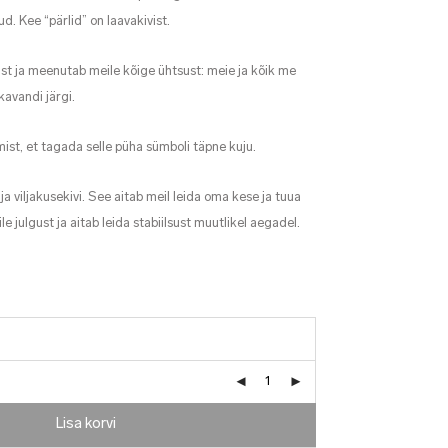
d. Kee “pärlid” on laavakivist.
mist ja meenutab meile kõige ühtsust: meie ja kõik me
avandi järgi.
ist, et tagada selle püha sümboli täpne kuju.
 ja viljakusekivi. See aitab meil leida oma kese ja tuua
 julgust ja aitab leida stabiilsust muutlikel aegadel.
Lisa korvi