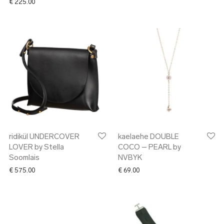
€
225.00
ridikül UNDERCOVER
kaelaehe DOUBLE
LOVER by Stella
COCO – PEARL by
Soomlais
NVBYK
€
575.00
€
69.00