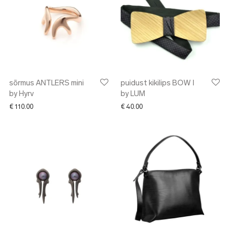
sõrmus ANTLERS mini
puidust kikilips BOW I
by Hyrv
by LUM
€
110.00
€
40.00