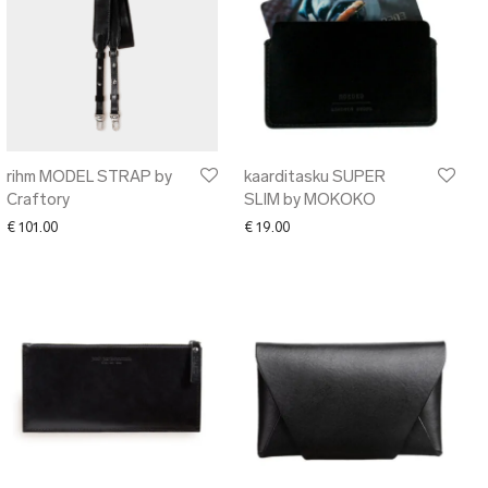
rihm MODEL STRAP by
kaarditasku SUPER
Craftory
SLIM by MOKOKO
€
101.00
€
19.00