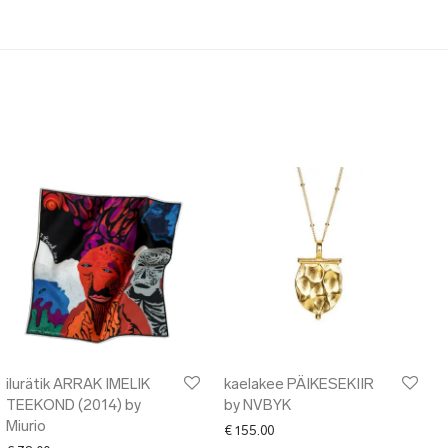
ilurätik ARRAK IMELIK
kaelakee PÄIKESEKIIR
TEEKOND (2014) by
by NVBYK
Miurio
€
155.00