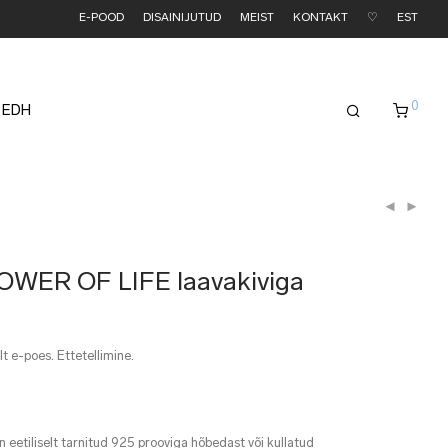
E-POOD
DISAINIJUTUD
MEIST
KONTAKT
♡
EST
0
 EDH
OWER OF LIFE laavakiviga
t e-poes. Ettetellimine.
on eetiliselt tarnitud 925 prooviga hõbedast või kullatud