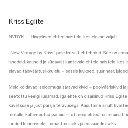
Kriss Eglite
NVBYK — Hingelised ehted naistele, kes elavad valjult.
„New Vintage by Kriss” pole lihtsalt ehtebränd. See on arma
lahedaid, kauneid ja sügavalt kantavaid ehteid naistele, kes 
elavad täisväärtuslikku elu – sassis juuksed, suur naer, julg
Meid köidavad iseloomuga säravad kivid – poolvääriskivid ja p
seetõttu veelgi ilusamad. Iga ehte on disaininud Kriss Eglite
kavatsuse ja just paraja teravusega. Kasutame ainult kvalit
metalle, kultiveeritud pärleid –, et meie ehted mitte ainult h
loodud kandmiseks, armastamiseks ja edasiandmiseks.