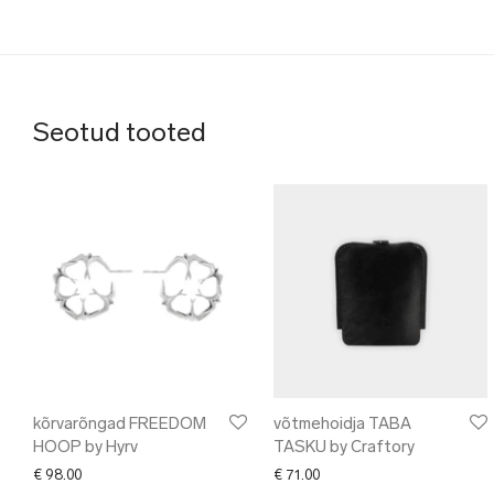
Seotud tooted
kõrvarõngad FREEDOM
võtmehoidja TABA
HOOP by Hyrv
TASKU by Craftory
€
98.00
€
71.00