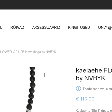
U
RÕIVAD
AKSESSUAARID
KINGITUSED
ONLY @
FLOWER OF LIFE laavakiviga by NVBYK
kaelaehe FL
by NVBYK
Toode saadaval ainul
€
119.00
Kaelaehte “Elulll” ripats 