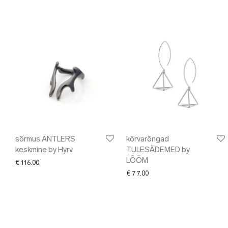
sõrmus ANTLERS
kõrvarõngad
keskmine by Hyrv
TULESÄDEMED by
LÕÕM
€
116.00
€
77.00