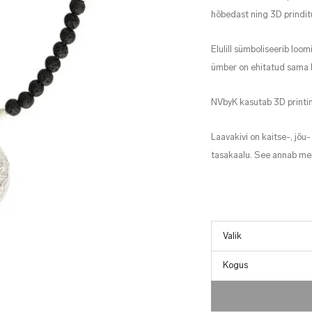
hõbedast ning 3D prinditu
Elulill sümboliseerib loo
ümber on ehitatud sama k
NVbyK kasutab 3D printim
Laavakivi on kaitse-, jõu-
tasakaalu. See annab meile
Kogus