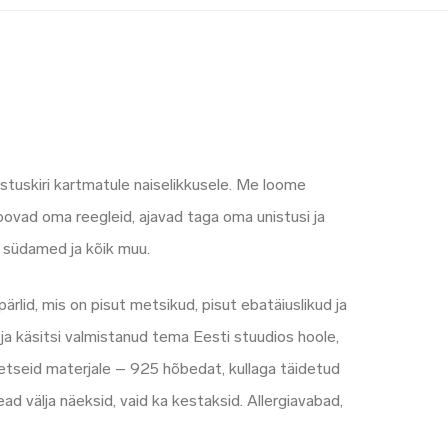
stuskiri kartmatule naiselikkusele. Me loome
loovad oma reegleid, ajavad taga oma unistusi ja
ed südamed ja kõik muu.
ärlid, mis on pisut metsikud, pisut ebatäiuslikud ja
 ja käsitsi valmistanud tema Eesti stuudios hoole,
eetseid materjale – 925 hõbedat, kullaga täidetud
ead välja näeksid, vaid ka kestaksid. Allergiavabad,