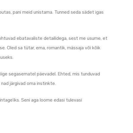
aputas, pani meid unistama. Tunned seda sädet igas
kohtuvad ebatavaliste detailidega, sest me usume, et
se. Oled sa tütar, ema, romantik, mässaja või kõik
tuseks.
 kõige segasematel päevadel. Ehted, mis tunduvad
 nad järgivad oma instinkte.
tage’iks. Seni aga loome edasi tulevasi