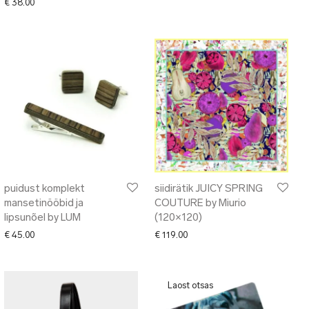
€
38.00
puidust komplekt
siidirätik JUICY SPRING
mansetinööbid ja
COUTURE by Miurio
lipsunõel by LUM
(120×120)
€
45.00
€
119.00