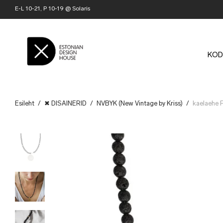
E-L 10-21, P 10-19 @ Solaris
KOD
Esileht
/
✖ DISAINERID
/
NVBYK (New Vintage by Kriss)
/
kaelaehe 