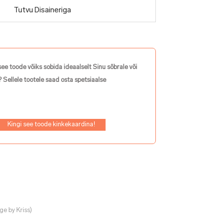
Tutvu Disaineriga
see toode võiks sobida ideaalselt Sinu sõbrale või
 Sellele tootele saad osta spetsiaalse
Kingi see toode kinkekaardina!
e by Kriss)