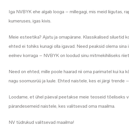
Iga NVBYK ehe algab looga – millegagi, mis meid liigutas, r
kumeruses, igas kivis.
Meie esteetika? Ajatu ja omapärane. Klassikalised siluetid 
ehted ei tohiks kunagi olla igavad. Need peaksid olema sina i
eelnev korraga – NVBYK on loodud sinu mitmekihiliseks riie
Need on ehted, mille poole haarad nii oma parimatel kui ka
nagu soomusrüü ja luule. Ehted naistele, kes ei järgi trende –
Loodame, et ühel päeval peetakse meie teoseid tõeliseks vin
pärandesemeid naistele, kes valitsevad oma maailma.
NV tüdrukud valitsevad maailma!