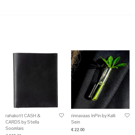
rahakott CASH &
rinnavaas InPin by Kalli
CARDS by Stella
Sein
Soomlais
€
22.00