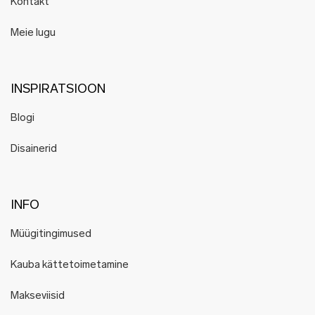
Kontakt
Hoog
Hyti
Meie lugu
Hyrv
Juhan Soomets
Karin Kersa
INSPIRATSIOON
Karmen Saat
Blogi
Katré
KARLOTTA
Disainerid
Kelpman Textile
K i l l u d
KOOSdisain
INFO
Krista Lehari
Müügitingimused
Köusikodu
Kristiina Laurits
Kauba kättetoimetamine
Laura Saks
Makseviisid
Leonardo Meigas