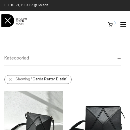
E-L 10-21, P 10-19 @ Solaris
0
Kategooriad
Kõik
Showing
“Gerda Retter Disain”
✖ KODU
✖ RÕIVAD
✖ AKSESSUAARID
✖ KINGITUSED
✖ ONLY @ EDH
✖ MUU