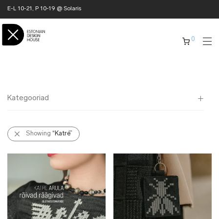
E-L 10-21, P 10-19 @ Solaris
0
Kategooriad
Kõik
Showing
“Katré”
✖ KODU
✖ RÕIVAD
✖ AKSESSUAARID
✖ KINGITUSED
✖ ONLY @ EDH
✖ MUU