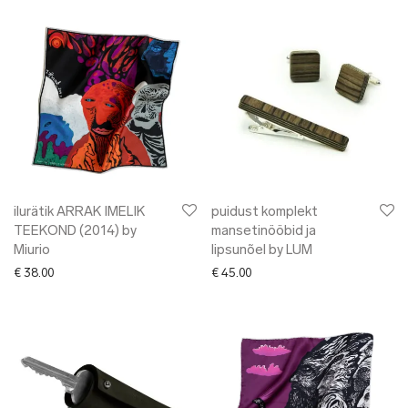
ilurätik ARRAK IMELIK
puidust komplekt
TEEKOND (2014) by
mansetinööbid ja
Miurio
lipsunõel by LUM
€
38.00
€
45.00