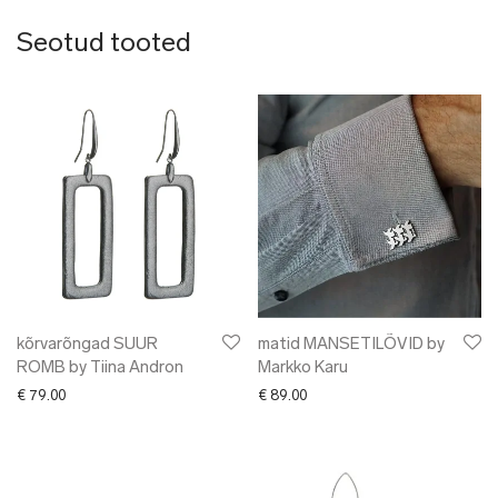
Seotud tooted
kõrvarõngad SUUR
matid MANSETILÕVID by
ROMB by Tiina Andron
Markko Karu
€
79.00
€
89.00