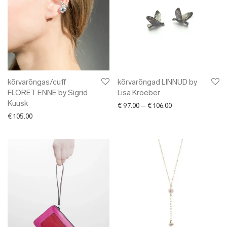
kõrvarõngas/cuff
kõrvarõngad LINNUD by
FLORET ENNE by Sigrid
Lisa Kroeber
Kuusk
Price range: € 97.
€
97.00
–
€
106.00
€
105.00