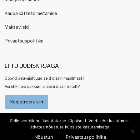
Müügitingimused
Kauba kättetoimetamine
Makseviisid
Privaatsuspoliitika
LIITU UUDISKIRJAGA
Soovid aeg-ajalt uudiseid disainimaailmast?
Või ehk häid pakkumisi eesti disaineritelt?
Registreeru siin
Sellel veebilehel kasutatakse küpsiseid. Veebilehe kasutamist
jätkates nõustute küpsiste kasutamisega.
Nõustun
Privaatsuspoliitika