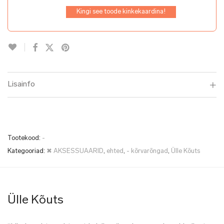
Kingi see toode kinkekaardina!
Lisainfo
Tootekood:
-
Kategooriad:
✖ AKSESSUAARID
,
ehted
,
- kõrvarõngad
,
Ülle Kõuts
Ülle Kõuts