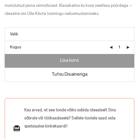
matistatud pinna viimistlused. Klassikaline ilu koos veetleva pöördega –
ideaalne viis Ülle Kõutsi loomingu iseloomustamiseks.
Kogus
Lisa korvi
Tutvu Disaineriga
Kas arvad, et see toode võiks sobida ideaalselt Sinu
sõbrale või töökaaslasele? Sellele tootele saad osta
spetsiaalse kinkekaardi!