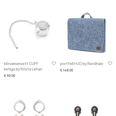
kõrvamansett CUFF
portfell HJO by Nordhale
ketiga by Krista Lehari
€
148.00
€
90.00