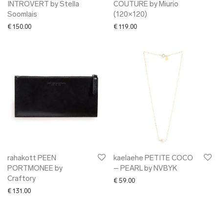
INTROVERT by Stella
COUTURE by Miurio
Soomlais
(120×120)
€
150.00
€
119.00
rahakott PEEN
kaelaehe PETITE COCO
PORTMONEE by
– PEARL by NVBYK
Craftory
€
59.00
€
131.00