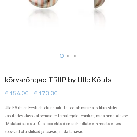
kõrvarõngad TRIIP by Ülle Kõuts
Price
€
154.00
€
170.00
–
range:
€ 154.00
through
Ülle Kõuts on Eesti ehtekunstnik. Ta töötab minimalistlikus stiilis,
€ 170.00
kasutades klassikalisemaid ehtematerjale tehnikas, mida nimetatakse
“Metalside abielu”. Ülle loob ehteid enesekindlatele inimestele, kes
soovivad olla stiilsed ja teavad, mida tahavad.