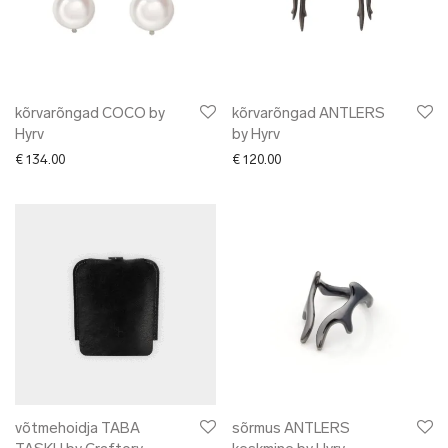
kõrvarõngad COCO by
kõrvarõngad ANTLERS
Hyrv
by Hyrv
€
134.00
€
120.00
võtmehoidja TABA
sõrmus ANTLERS