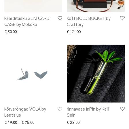
kaarditasku SLIM CARD
kott BOLD BUCKET by
CASE by Mokoko
Craftory
€
30.00
€
171.00
kõrvarõngad VOLA by
rinnavaas InPin by Kalli
Lentsius
Sein
Price range: € 49.00 through € 75.00
€
49.00
–
€
75.00
€
22.00