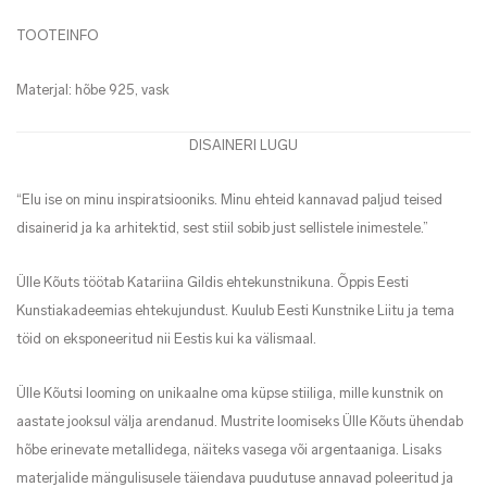
TOOTEINFO
Materjal: hõbe 925, vask
DISAINERI LUGU
“Elu ise on minu inspiratsiooniks. Minu ehteid kannavad paljud teised
disainerid ja ka arhitektid, sest stiil sobib just sellistele inimestele.”
Ülle Kõuts töötab Katariina Gildis ehtekunstnikuna. Õppis Eesti
Kunstiakadeemias ehtekujundust. Kuulub Eesti Kunstnike Liitu ja tema
töid on eksponeeritud nii Eestis kui ka välismaal.
Ülle Kõutsi looming on unikaalne oma küpse stiiliga, mille kunstnik on
aastate jooksul välja arendanud. Mustrite loomiseks Ülle Kõuts ühendab
hõbe erinevate metallidega, näiteks vasega või argentaaniga. Lisaks
materjalide mängulisusele täiendava puudutuse annavad poleeritud ja