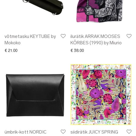
võtmetasku KEYTUBE by
ilurätik ARRAK MOOSES
Mokoko
KÕRBES (1990) by Miurio
€
21.00
€
38.00
ümbrik-kott NORDIC
siidirätik JUICY SPRING