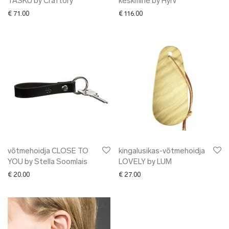
TASKU by Craftory
keskmine by Hyrv
€
71.00
€
116.00
võtmehoidja CLOSE TO
kingalusikas-võtmehoidja
YOU by Stella Soomlais
LOVELY by LUM
€
20.00
€
27.00