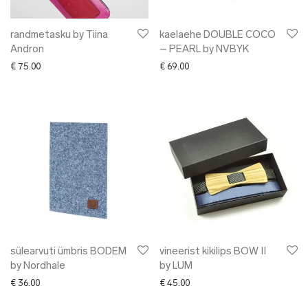
randmetasku by Tiina
kaelaehe DOUBLE COCO
Andron
– PEARL by NVBYK
€
75.00
€
69.00
sülearvuti ümbris BODEM
vineerist kikilips BOW II
by Nordhale
by LUM
€
36.00
€
45.00