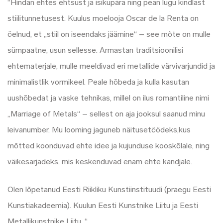
“Hindan ehtes ehtsust ja isikupära ning pean lugu kindlast
stiilitunnetusest. Kuulus moelooja Oscar de la Renta on
öelnud, et „stiil on iseendaks jäämine“ – see mõte on mulle
sümpaatne, usun sellesse. Armastan traditsioonilisi
ehtematerjale, mulle meeldivad eri metallide värvivarjundid ja
minimalistlik vormikeel. Peale hõbeda ja kulla kasutan
uushõbedat ja vaske tehnikas, millel on ilus romantiline nimi
„Marriage of Metals“ – sellest on aja jooksul saanud minu
leivanumber. Mu looming jaguneb näitusetöödeks,kus
mõtted koonduvad ehte idee ja kujunduse kooskõlale, ning
väikesarjadeks, mis keskenduvad enam ehte kandjale.
Olen lõpetanud Eesti Riikliku Kunstiinstituudi (praegu Eesti
Kunstiakadeemia). Kuulun Eesti Kunstnike Liitu ja Eesti
Metallikunstnike Liitu. “