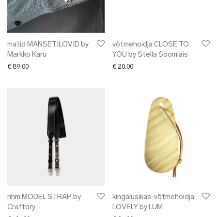
matid MANSETILÕVID by
võtmehoidja CLOSE TO
Markko Karu
YOU by Stella Soomlais
€
89.00
€
20.00
rihm MODEL STRAP by
kingalusikas-võtmehoidja
Craftory
LOVELY by LUM