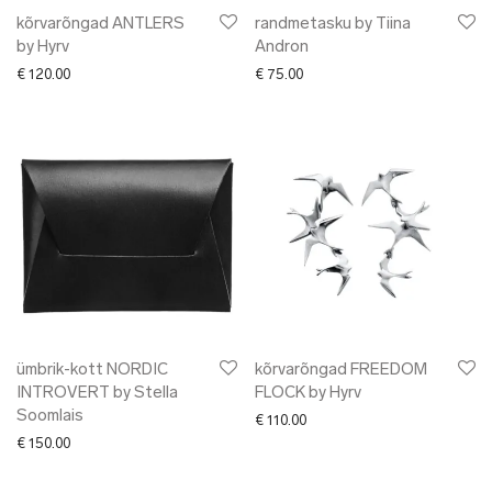
kõrvarõngad ANTLERS
randmetasku by Tiina
by Hyrv
Andron
€
120.00
€
75.00
ümbrik-kott NORDIC
kõrvarõngad FREEDOM
INTROVERT by Stella
FLOCK by Hyrv
Soomlais
€
110.00
€
150.00