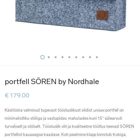
portfell SÖREN by Nordhale
€
179.00
Käsitööna valminud tugevast tööstuslikust vildist
unisex
portfell on
minimalistliku stiiliga ja vastupidav, mahutades kuni 15ʺ sülearvuti
turvaliselt ja stiilselt. Tööstuslik vilt ja kvaliteetne töötlus teevad SÖREN
portfellist kauaaegse kaaslase. Koti pealmine klapp kinnitub trukiga.