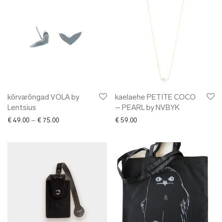
kõrvarõngad VOLA by
kaelaehe PETITE COCO
Lentsius
– PEARL by NVBYK
Price range: € 49.00 through € 75.00
€
49.00
–
€
75.00
€
59.00