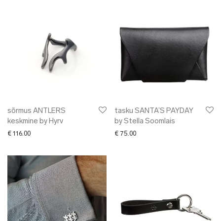
sõrmus ANTLERS
tasku SANTA’S PAYDAY
keskmine by Hyrv
by Stella Soomlais
€
116.00
€
75.00