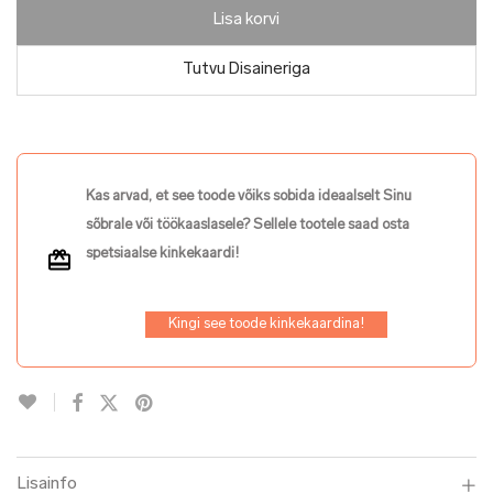
Lisa korvi
Tutvu Disaineriga
Kas arvad, et see toode võiks sobida ideaalselt Sinu
sõbrale või töökaaslasele? Sellele tootele saad osta
spetsiaalse kinkekaardi!
Kingi see toode kinkekaardina!
Lisainfo