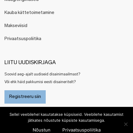
Kauba kättetoimetamine
Makseviisid
Privaatsuspoliitika
LIITU UUDISKIRJAGA
Soovid aeg-ajalt uudiseid disainimaailmast?
Või ehk häid pakkumisi eesti disaineritelt?
Registreeru siin
Sellel veebilehel kasutatakse küpsiseid. Veebilehe kasutamist
jätkates nõustute küpsiste kasutamisega.
Nõustun
Privaatsuspoliitika