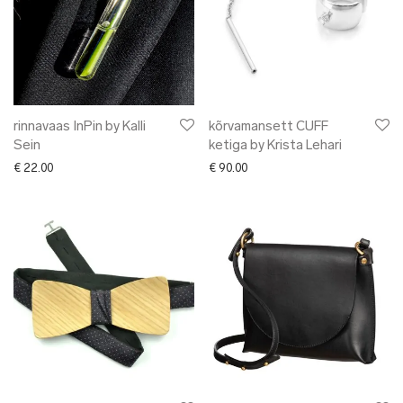
rinnavaas InPin by Kalli
kõrvamansett CUFF
Sein
ketiga by Krista Lehari
€
22.00
€
90.00