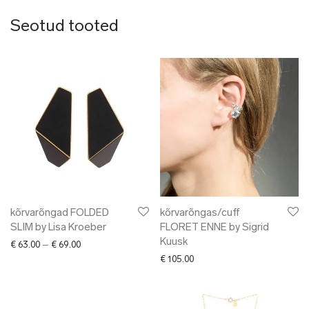
Seotud tooted
kõrvarõngad FOLDED
kõrvarõngas/cuff
SLIM by Lisa Kroeber
FLORET ENNE by Sigrid
Kuusk
Price range: € 63.00 through € 69.00
€
63.00
–
€
69.00
€
105.00