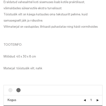
Eraldatud vahesahtel koti sisemuses lisab kotile praktilisust,
võimaldades sülearvutile ekstra turvalisust.
Tööstuslik vilt on käega katsudes oma tekstuurilt pehme, kuid
samaaegselt jäik ja robustne.
Viltmaterjal on vastupidav, lihtsasti puhastatav ning hästi vormihoidev.
TOOTEINFO:
Mõõdud: 40 x 30 x 8 cm
Materjal: tööstuslik vilt, nahk
Kogus