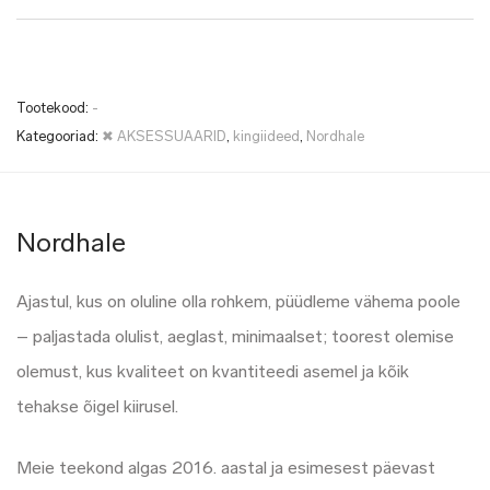
Tootekood:
-
Kategooriad:
✖ AKSESSUAARID
,
kingiideed
,
Nordhale
Nordhale
Ajastul, kus on oluline olla rohkem, püüdleme vähema poole
– paljastada olulist, aeglast, minimaalset; toorest olemise
olemust, kus kvaliteet on kvantiteedi asemel ja kõik
tehakse õigel kiirusel.
Meie teekond algas 2016. aastal ja esimesest päevast