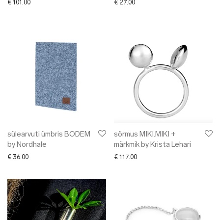
€
101.00
€
27.00
sülearvuti ümbris BODEM
sõrmus MIKI.MIKI +
by Nordhale
märkmik by Krista Lehari
€
36.00
€
117.00