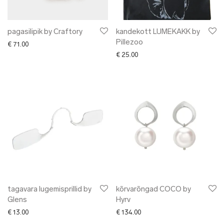
pagasilipik by Craftory
kandekott LUMEKAKK by
Pillezoo
€
71.00
€
25.00
tagavara lugemisprillid by
kõrvarõngad COCO by
Glens
Hyrv
€
13.00
€
134.00