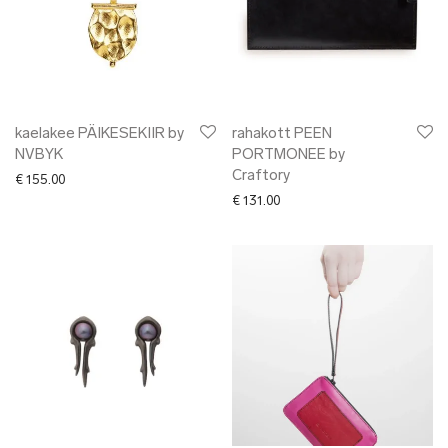
kaelakee PÄIKESEKIIR by
rahakott PEEN
NVBYK
PORTMONEE by
Craftory
€
155.00
€
131.00