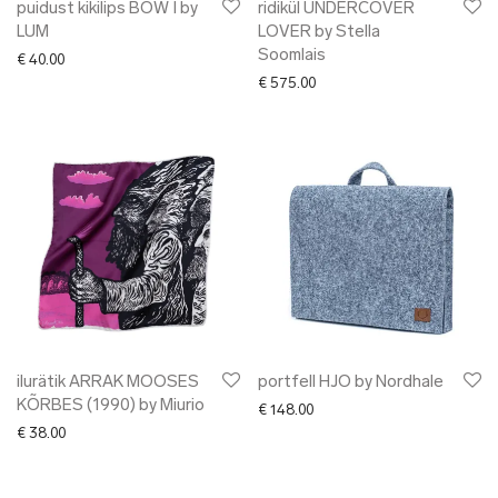
puidust kikilips BOW I by
ridikül UNDERCOVER
LUM
LOVER by Stella
Soomlais
€
40.00
€
575.00
ilurätik ARRAK MOOSES
portfell HJO by Nordhale
KÕRBES (1990) by Miurio
€
148.00
€
38.00