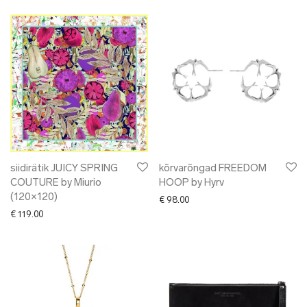
siidirätik JUICY SPRING
kõrvarõngad FREEDOM
COUTURE by Miurio
HOOP by Hyrv
(120×120)
€
98.00
€
119.00