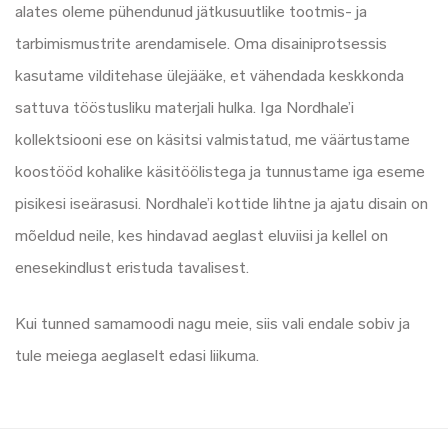
alates oleme pühendunud jätkusuutlike tootmis- ja
tarbimismustrite arendamisele. Oma disainiprotsessis
kasutame vilditehase ülejääke, et vähendada keskkonda
sattuva tööstusliku materjali hulka. Iga Nordhale’i
kollektsiooni ese on käsitsi valmistatud, me väärtustame
koostööd kohalike käsitöölistega ja tunnustame iga eseme
pisikesi iseärasusi. Nordhale’i kottide lihtne ja ajatu disain on
mõeldud neile, kes hindavad aeglast eluviisi ja kellel on
enesekindlust eristuda tavalisest.
Kui tunned samamoodi nagu meie, siis vali endale sobiv ja
tule meiega aeglaselt edasi liikuma.