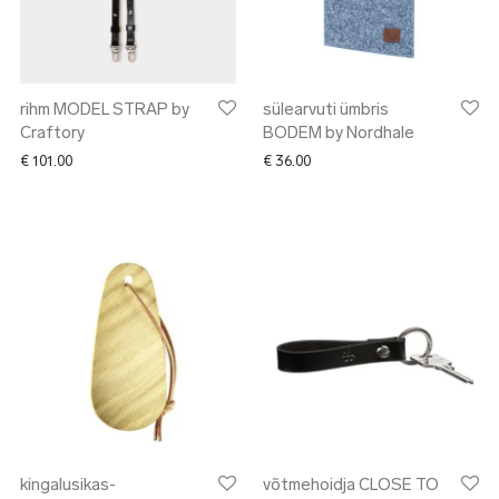
rihm MODEL STRAP by
sülearvuti ümbris
Craftory
BODEM by Nordhale
€
101.00
€
36.00
kingalusikas-
võtmehoidja CLOSE TO