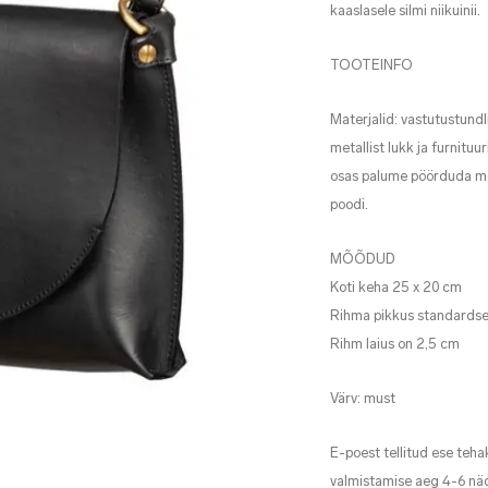
kaaslasele silmi niikuinii.
TOOTEINFO
Materjalid: vastutustundl
metallist lukk ja furnitu
osas palume pöörduda meie
poodi.
MÕÕDUD
Koti keha 25 x 20 cm
Rihma pikkus standardsel
Rihm laius on 2,5 cm
Värv: must
E-poest tellitud ese tehak
valmistamise aeg 4-6 näd