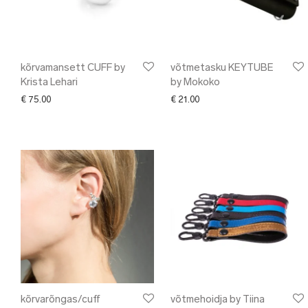
kõrvamansett CUFF by
võtmetasku KEYTUBE
Krista Lehari
by Mokoko
€
75.00
€
21.00
kõrvarõngas/cuff
võtmehoidja by Tiina