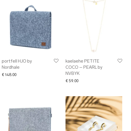
portfell HJO by
kaelaehe PETITE
Nordhale
COCO – PEARL by
NVBYK
€
148.00
€
59.00