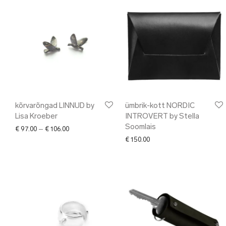
kõrvarõngad LINNUD by
ümbrik-kott NORDIC
Lisa Kroeber
INTROVERT by Stella
Soomlais
Price range: € 97.00 through € 106.00
€
97.00
–
€
106.00
€
150.00