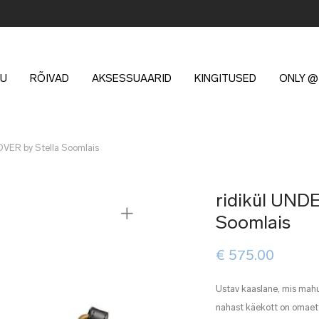
U
RÕIVAD
AKSESSUAARID
KINGITUSED
ONLY @
VER by Stella Soomlais
ridikül UND
Soomlais
€
575.00
Ustav kaaslane, mis mahu
nahast käekott on omaett