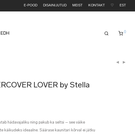
E-POOD
DISAINIJUTUD
MEIST
KONTAKT
♡
EST
0
 EDH
ERCOVER LOVER by Stella
tab hädavajaliku ning pakub ka seltsi – see väike
e käikudeks ideaalne. Säärase kaunitari kõrval ei jätku