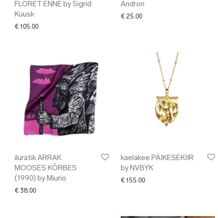
FLORET ENNE by Sigrid
Andron
Kuusk
€
25.00
€
105.00
ilurätik ARRAK
kaelakee PÄIKESEKIIR
MOOSES KÕRBES
by NVBYK
(1990) by Miurio
€
155.00
€
38.00