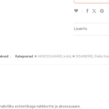
Lisainfo
ekood:
-
Kategooriad:
✖ AKSESSUAARID
,
kotid
,
✖ DISAINERID
,
Stella Soo
alistliku esteetikaga nahkkotte ja aksessuaare.