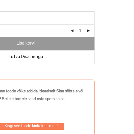
Lisa korvi
Tutvu Disaineriga
see toode võiks sobida ideaalselt Sinu sõbrale või
 Sellele tootele saad osta spetsiaalse
Kingi see toode kinkekaardina!