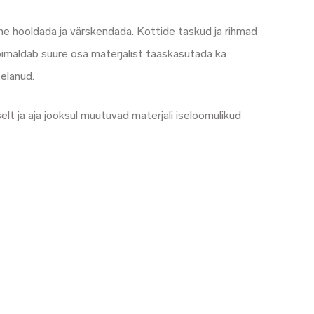
tne hooldada ja värskendada. Kottide taskud ja rihmad
 võimaldab suure osa materjalist taaskasutada ka
elanud.
lt ja aja jooksul muutuvad materjali iseloomulikud