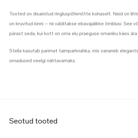
Tooted on disainitud ringluspõhimõtte kohaselt. Neid on lih
on kruvitud kinni – nii välditakse ebavajalikke õmblusi. See
pärast seda, kui kott on oma elu praeguse omaniku käes ära 
Stella kasutab parimat taimparknahka, mis vananeb elegantse
omadused veelgi nähtavamaks.
Seotud tooted