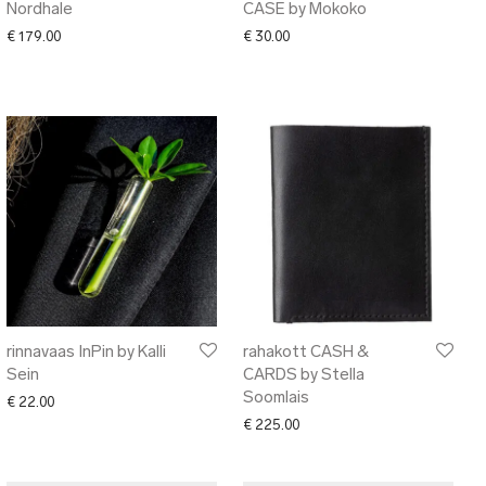
Nordhale
CASE by Mokoko
€
179.00
€
30.00
rinnavaas InPin by Kalli
rahakott CASH &
Sein
CARDS by Stella
Soomlais
€
22.00
€
225.00