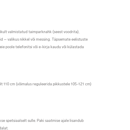
ikult valmistatud taimparknahk (seest voodrita),
urid – valikus nikkel või messing. Täpsemate eelistuste
 poole telefonitsi või e-kirja kaudu või külastada
t 110 cm (võimalus reguleerida pikkustele 105-121 cm)
se spetsiaalselt sulle. Paki saatmise ajale lisandub
alat.