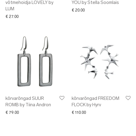
võtmehoidja LOVELY by
YOU by Stella Soomlais
LUM
€
20.00
€
27.00
kõrvarõngad SUUR
kõrvarõngad FREEDOM
ROMB by Tiina Andron
FLOCK by Hyrv
€
79.00
€
110.00