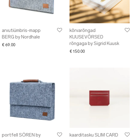
arvutiümbris-mapp
kõrvarõngad
BERG by Nordhale
KUUSEVÕRSED
rõngaga by Sigrid Kuusk
€
69.00
€
150.00
portfell SÖREN by
kaarditasku SLIM CARD