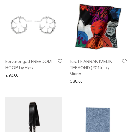
kõrvarõngad FREEDOM
ilurätik ARRAK IMELIK
HOOP by Hyrv
TEEKOND (2014) by
Miurio
€
98.00
€
38.00