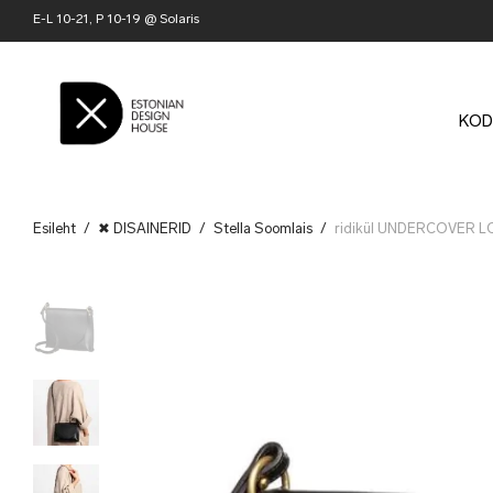
E-L 10-21, P 10-19 @ Solaris
KOD
Esileht
/
✖ DISAINERID
/
Stella Soomlais
/
ridikül UNDERCOVER LO