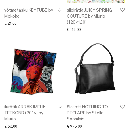
võtmetasku KEYTUBE by
siidirätik JUICY SPRING
Mokoko
COUTURE by Miurio
(120×120)
€
21.00
€
119.00
ilurätik ARRAK IMELIK
õlakott NOTHING TO
TEEKOND (2014) by
DECLARE by Stella
Miurio
Soomlais
€
38.00
€
975.00