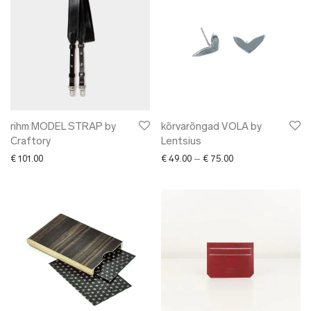
rihm MODEL STRAP by
kõrvarõngad VOLA by
Craftory
Lentsius
Price range: € 49.0
€
101.00
€
49.00
–
€
75.00