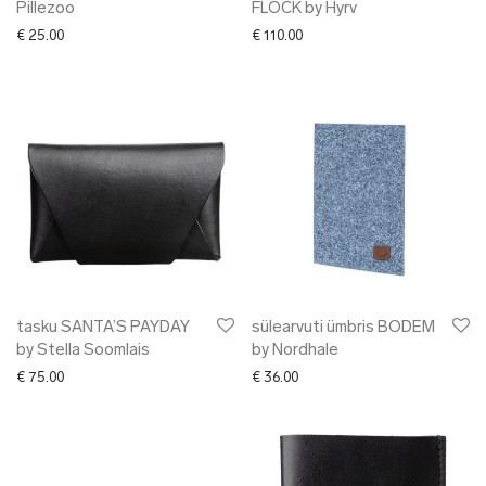
Pillezoo
FLOCK by Hyrv
€
25.00
€
110.00
tasku SANTA’S PAYDAY
sülearvuti ümbris BODEM
by Stella Soomlais
by Nordhale
€
75.00
€
36.00