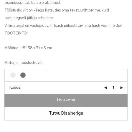
sisemuses lisab kotile praktilisust.
Tööstuslik vilt on käega katsudes oma tekstuurilt pehme, kuid
samaaegselt jäik ja robustne.
Viltmaterjal on vastupidav, lihtsasti puhastatav ning hästi vormihoidev.
TOOTEINFO:
Mõõdud : 15ʺ 38 x 31 x 5 cm
Materjal: tööstuslik vilt
Kogus
Lisa korvi
Tutvu Disaineriga