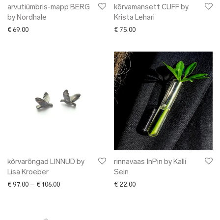
arvutiümbris-mapp BERG
kõrvamansett CUFF by
by Nordhale
Krista Lehari
€
69.00
€
75.00
kõrvarõngad LINNUD by
rinnavaas InPin by Kalli
Lisa Kroeber
Sein
Price range: € 97.00 through € 106.00
€
97.00
–
€
106.00
€
22.00