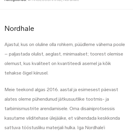
Nordhale
Ajastul, kus on oluline olla rohkem, püüdleme vähema poole
– paljastada olulist, aeglast, minimaalset; toorest olemise
olemust, kus kvaliteet on kvantiteedi asemel ja kõik
tehakse õigel kiirusel.
Meie teekond algas 2016. aastal ja esimesest päevast
alates oleme pühendunud jätkusuutlike tootmis- ja
tarbimismustrite arendamisele. Oma disainiprotsessis
kasutame vilditehase ülejääke, et vähendada keskkonda
sattuva tööstusliku materjali hulka. Iga Nordhale’i