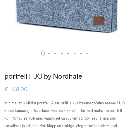
portfell HJO by Nordhale
€
148.00
Minimalistlik vildist portfell. Ajatu stiili ja kvaliteetne töötlus teevad HJO
kotist kauaaegse kaaslase. Eirates kõiki standardeid mahutab portfell
kuni 15″ sülearvuti ning vajadusel ka suuremad joonised ja visandid
turvaliselt ja stiilselt. Koti klapp on trukiga, elegantne lisasahtel koti