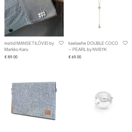
matid MANSETILÕVID by
kaelaehe DOUBLE COCO
Markko Karu
– PEARL by NVBYK
€
89.00
€
69.00