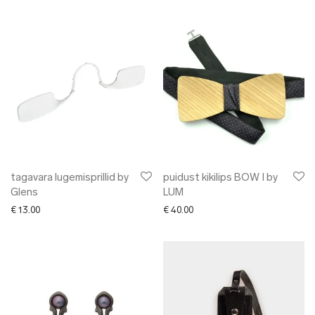
tagavara lugemisprillid by
puidust kikilips BOW I by
Glens
LUM
€
13.00
€
40.00