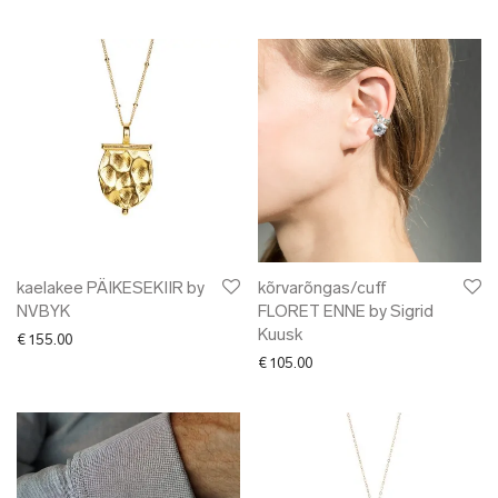
kaelakee PÄIKESEKIIR by
kõrvarõngas/cuff
NVBYK
FLORET ENNE by Sigrid
Kuusk
€
155.00
€
105.00