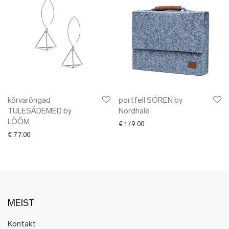
kõrvarõngad
portfell SÖREN by
TULESÄDEMED by
Nordhale
LÕÕM
€
179.00
€
77.00
MEIST
Kontakt