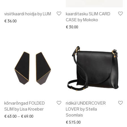
visiitkaardi hoidja by LUM
kaarditasku SLIM CARD
CASE by Mokoko
€
36.00
€
30.00
kõrvarõngad FOLDED
ridikül UNDERCOVER
SLIM by Lisa Kroeber
LOVER by Stella
Soomlais
Price range: € 63.00 through € 69.00
€
63.00
–
€
69.00
€
575.00