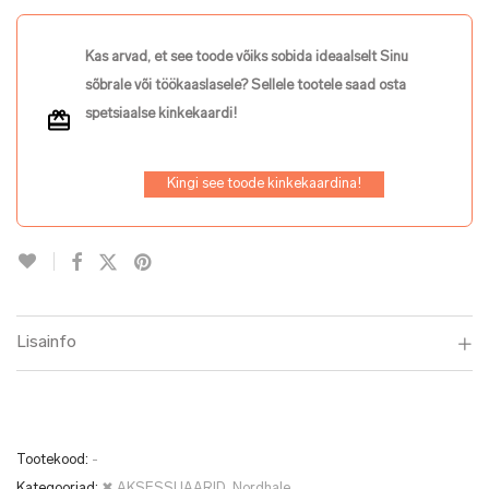
Kas arvad, et see toode võiks sobida ideaalselt Sinu
sõbrale või töökaaslasele? Sellele tootele saad osta
spetsiaalse kinkekaardi!
Kingi see toode kinkekaardina!
Lisainfo
Tootekood:
-
Kategooriad:
✖ AKSESSUAARID
,
Nordhale