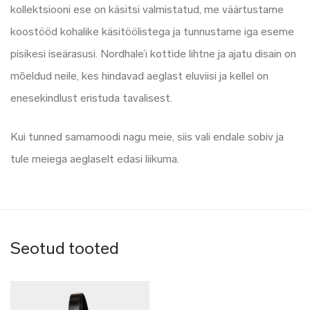
kollektsiooni ese on käsitsi valmistatud, me väärtustame
koostööd kohalike käsitöölistega ja tunnustame iga eseme
pisikesi iseärasusi. Nordhale’i kottide lihtne ja ajatu disain on
mõeldud neile, kes hindavad aeglast eluviisi ja kellel on
enesekindlust eristuda tavalisest.
Kui tunned samamoodi nagu meie, siis vali endale sobiv ja
tule meiega aeglaselt edasi liikuma.
Seotud tooted