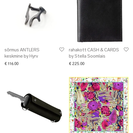
sõrmus ANTLERS
rahakott CASH & CARDS
keskmine by Hyrv
by Stella Soomlais
€
116.00
€
225.00