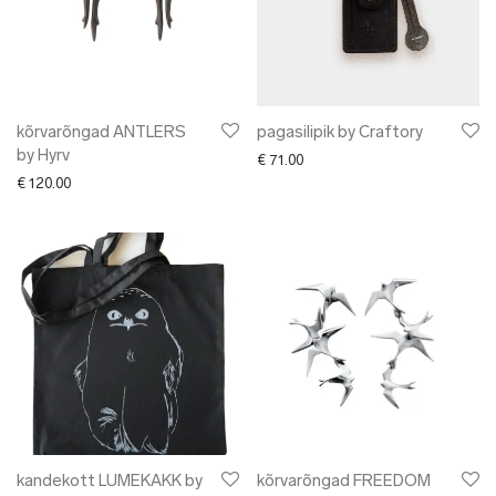
kõrvarõngad ANTLERS
pagasilipik by Craftory
by Hyrv
€
71.00
€
120.00
kandekott LUMEKAKK by
kõrvarõngad FREEDOM