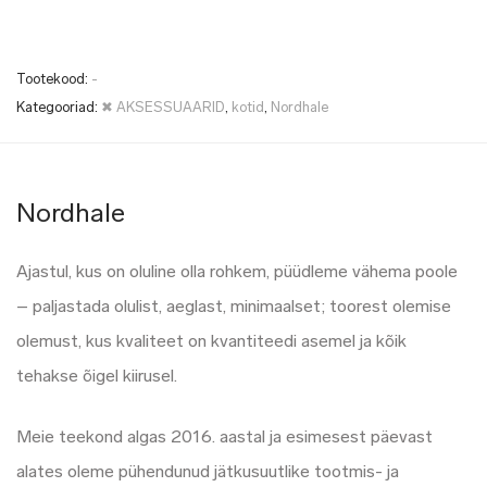
Tootekood:
-
Kategooriad:
✖ AKSESSUAARID
,
kotid
,
Nordhale
Nordhale
Ajastul, kus on oluline olla rohkem, püüdleme vähema poole
– paljastada olulist, aeglast, minimaalset; toorest olemise
olemust, kus kvaliteet on kvantiteedi asemel ja kõik
tehakse õigel kiirusel.
Meie teekond algas 2016. aastal ja esimesest päevast
alates oleme pühendunud jätkusuutlike tootmis- ja