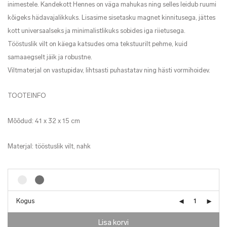
inimestele. Kandekott Hennes on väga mahukas ning selles leidub ruumi
kõigeks hädavajalikkuks. Lisasime sisetasku magnet kinnitusega, jättes
kott universaalseks ja minimalistlikuks sobides iga riietusega.
Tööstuslik vilt on käega katsudes oma tekstuurilt pehme, kuid
samaaegselt jäik ja robustne.
Viltmaterjal on vastupidav, lihtsasti puhastatav ning hästi vormihoidev.
TOOTEINFO
Mõõdud: 41 x 32 x 15 cm
Materjal: tööstuslik vilt, nahk
Kogus
Lisa korvi