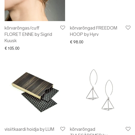
kõrvarõngas/cuff
kõrvarõngad FREEDOM
FLORET ENNE by Sigrid
HOOP by Hyrv
Kuusk
€
98.00
€
105.00
visiitkaardi hoidja by LUM
kõrvarõngad