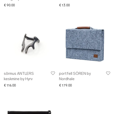
€
90.00
€
13.00
sõrmus ANTLERS
portfell SÖREN by
keskmine by Hyrv
Nordhale
€
116.00
€
179.00