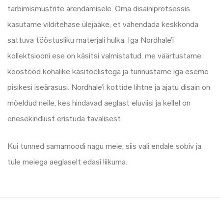
tarbimismustrite arendamisele. Oma disainiprotsessis
kasutame vilditehase ülejääke, et vähendada keskkonda
sattuva tööstusliku materjali hulka. Iga Nordhale’i
kollektsiooni ese on käsitsi valmistatud, me väärtustame
koostööd kohalike käsitöölistega ja tunnustame iga eseme
pisikesi iseärasusi. Nordhale’i kottide lihtne ja ajatu disain on
mõeldud neile, kes hindavad aeglast eluviisi ja kellel on
enesekindlust eristuda tavalisest.
Kui tunned samamoodi nagu meie, siis vali endale sobiv ja
tule meiega aeglaselt edasi liikuma.