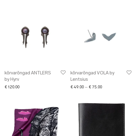
kõrvarõngad ANTLERS
kõrvarõngad VOLA by
by Hyrv
Lentsius
Price range: € 49.0
€
120.00
€
49.00
–
€
75.00