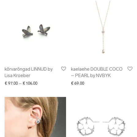
kõrvarõngad LINNUD by
kaelaehe DOUBLE COCO
Lisa Kroeber
– PEARL by NVBYK
Price range: € 97.00 through € 106.00
€
97.00
–
€
106.00
€
69.00