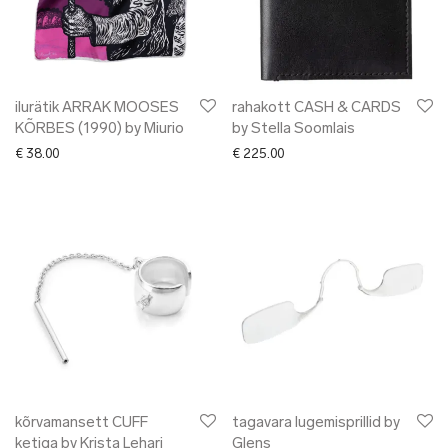
ilurätik ARRAK MOOSES
rahakott CASH & CARDS
KÕRBES (1990) by Miurio
by Stella Soomlais
€
38.00
€
225.00
kõrvamansett CUFF
tagavara lugemisprillid by
ketiga by Krista Lehari
Glens