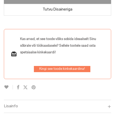
Tutvu Disaineriga
Kas arvad, et see toode võiks sobida ideaalselt Sinu
sõbrale või töökaaslasele? Sellele tootele saad osta
spetsiaalse kinkekaardi!
Kingi see toode kinkekaardina!
Lisainfo