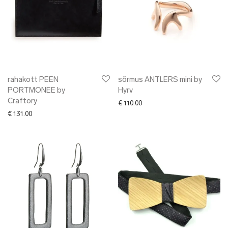
rahakott PEEN
sõrmus ANTLERS mini by
PORTMONEE by
Hyrv
Craftory
€
110.00
€
131.00