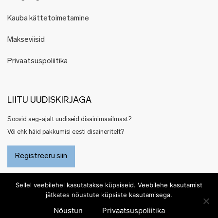
Kauba kättetoimetamine
Makseviisid
Privaatsuspoliitika
LIITU UUDISKIRJAGA
Soovid aeg-ajalt uudiseid disainimaailmast?
Või ehk häid pakkumisi eesti disaineritelt?
Registreeru siin
Sellel veebilehel kasutatakse küpsiseid. Veebilehe kasutamist
jätkates nõustute küpsiste kasutamisega.
Nõustun
Privaatsuspoliitika