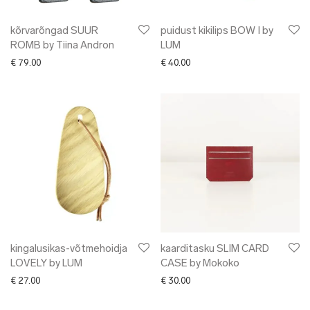
kõrvarõngad SUUR
puidust kikilips BOW I by
ROMB by Tiina Andron
LUM
€
79.00
€
40.00
kingalusikas-võtmehoidja
kaarditasku SLIM CARD
LOVELY by LUM
CASE by Mokoko
€
27.00
€
30.00