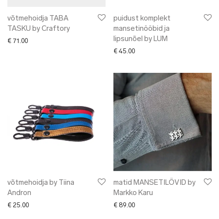
võtmehoidja TABA
puidust komplekt
TASKU by Craftory
mansetinööbid ja
lipsunõel by LUM
€
71.00
€
45.00
võtmehoidja by Tiina
matid MANSETILÕVID by
Andron
Markko Karu
€
25.00
€
89.00