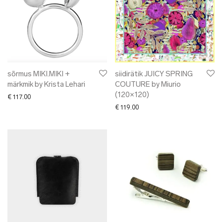
sõrmus MIKI.MIKI +
siidirätik JUICY SPRING
märkmik by Krista Lehari
COUTURE by Miurio
(120×120)
€
117.00
€
119.00