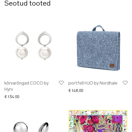
Seotud tooted
kõrvarõngad COCO by
portfell HJO by Nordhale
Hyrv
€
148.00
€
134.00