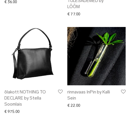
TULESÄDEMED by
€
36.00
LÕÕM
€
77.00
õlakott NOTHING TO
rinnavaas InPin by Kalli
DECLARE by Stella
Sein
Soomlais
€
22.00
€
975.00