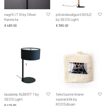
nagi K.I.T III by Oliver
põrandavalgusti BOLD
Kanniste
by SEOS Light
€
489.00
€
385.00
laualamp ALBERT 1 by
tekstuurne linane
SEOS Light
saunarätik by
KOOSdisain
€
179.00