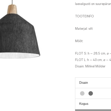
laevalgusti on suurepäran
TOOTEINFO
Materjal: vilt
Mõõt:
FLOT S: h – 28.5 cm, ⌀ 
FLOT L: h – 40 cm, ⌀ – 
Disain: Mihkel Mölder
Kogus