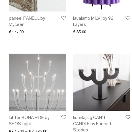
paneel PANEL L by
laualamp MILVI by 92
Myceen
Layers
€
177.00
€
85.00
lühter BONA FIDE by
küünlajalg CAN’T
SEOS Light
CANDLE by Formed
Stories
Price range: € 635.00 through € 2,795.00
€
635.00
–
€
2,795.00