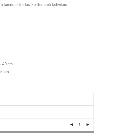
e täiendus kodus, kontoris või kohvikus.
– 40 cm
45 cm