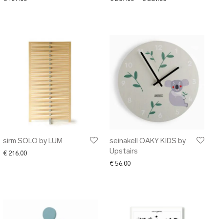
sirm SOLO by LUM
seinakell OAKY KIDS by
Upstairs
€
216.00
€
56.00