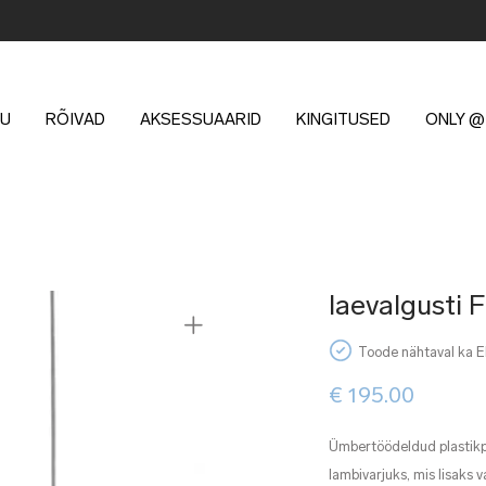
U
RÕIVAD
AKSESSUAARID
KINGITUSED
ONLY @
laevalgusti
Toode nähtaval ka 
€
195.00
Ümbertöödeldud plastikpu
lambivarjuks, mis lisaks 