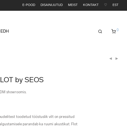
E-POOD
DISAINIJUTUD
MEIST
KONTAKT
♡
EST
0
 EDH
 FLOT by SEOS
EDM showroomis.
delitest toodetud tööstuslik vilt on pressitud
valgustamisele parandab ka ruumi akustikat. Flot