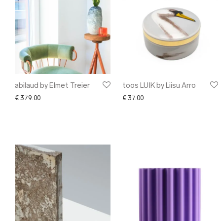
abilaud by Elmet Treier
toos LUIK by Liisu Arro
€
379.00
€
37.00