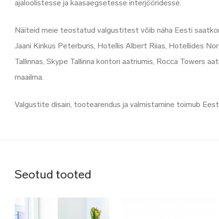
ajaloolistesse ja kaasaegsetesse interjööridesse.
Näiteid meie teostatud valgustitest võib näha Eesti saatkond
Jaani Kirikus Peterburis, Hotellis Albert Riias, Hotellides N
Tallinnas, Skype Tallinna kontori aatriumis, Rocca Towers aa
maailma.
Valgustite disain, tootearendus ja valmistamine toimub Eest
Seotud tooted