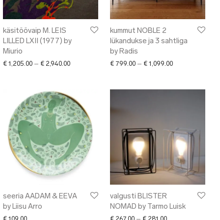
käsitöövaip M. LEIS
kummut NOBLE 2
LILLED LXII (1977) by
lükandukse ja 3 sahtliga
Miurio
by Radis
Price range: € 1,205.00 through € 2,940.00
Price range: € 7
€
1,205.00
–
€
2,940.00
€
799.00
–
€
1,099.00
seeria AADAM & EEVA
valgusti BLISTER
by Liisu Arro
NOMAD by Tarmo Luisk
Price range: € 267
€
109.00
€
267.00
–
€
281.00