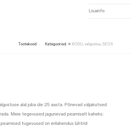
Lisainfo
Tootekood:
-
Kategooriad:
✖ KODU
,
valgustus
,
SEOS
ustuse alal juba üle 25 aasta. Põnevad väljakutsed
 särada. Meie tegevused jagunevad peamiselt kaheks:
e peamised tugevused on erilahendus lühtrid