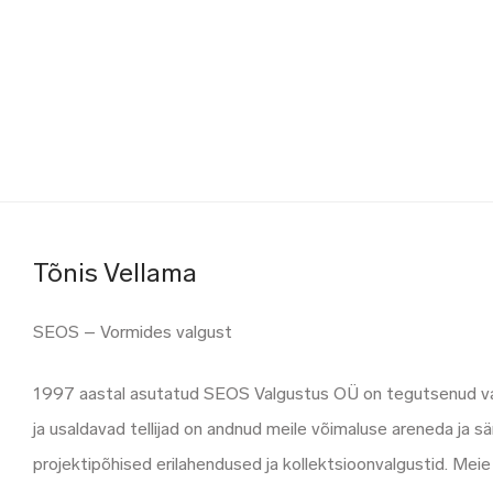
Tõnis Vellama
SEOS – Vormides valgust
1997 aastal asutatud SEOS Valgustus OÜ on tegutsenud valg
ja usaldavad tellijad on andnud meile võimaluse areneda ja
projektipõhised erilahendused ja kollektsioonvalgustid. Mei