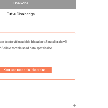
Lisa korvi
Tutvu Disaineriga
see toode võiks sobida ideaalselt Sinu sõbrale või
 Sellele tootele saad osta spetsiaalse
Kingi see toode kinkekaardina!