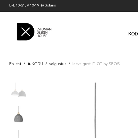
E-L 10-21, P 10-19 @ Solaris
KOD
Esileht
/
✖ KODU
/
valgustus
/
laevalgusti FLOT by SEOS