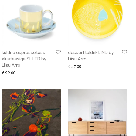
kuldne espressotass
desserttaldrik LIND by
alustassiga SULED by
Liisu Arro
Liisu Arro
€
37.00
€
92.00