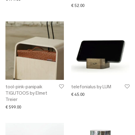
€
52.00
tool-pink-panipaik
telefonialus by LUM
TIGUTOOS by Elmet
€
45.00
Treier
€
599.00