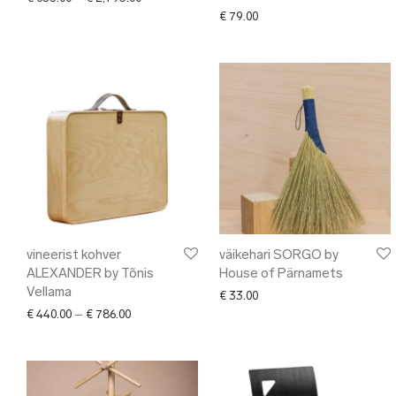
€
79.00
vineerist kohver
väikehari SORGO by
ALEXANDER by Tõnis
House of Pärnamets
Vellama
€
33.00
Price range: € 440.00 through € 786.00
€
440.00
–
€
786.00