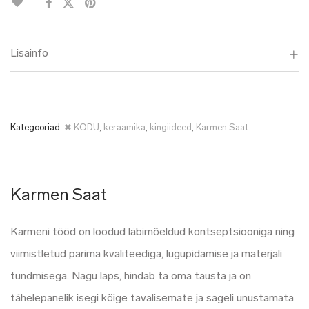
Lisainfo
Kategooriad:
✖ KODU
,
keraamika
,
kingiideed
,
Karmen Saat
Karmen Saat
Karmeni tööd on loodud läbimõeldud kontseptsiooniga ning
viimistletud parima kvaliteediga, lugupidamise ja materjali
tundmisega. Nagu laps, hindab ta oma tausta ja on
tähelepanelik isegi kõige tavalisemate ja sageli unustamata