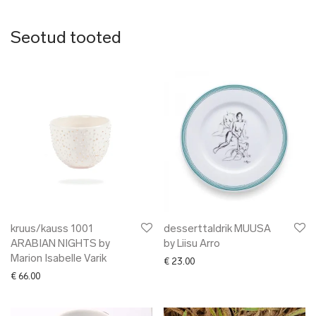
Seotud tooted
kruus/kauss 1001
desserttaldrik MUUSA
ARABIAN NIGHTS by
by Liisu Arro
Marion Isabelle Varik
€
23.00
€
66.00