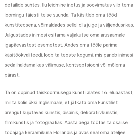
detailide suhtes. Ilu leidmine inetus ja soovimatus viib tema
loomingu täiesti teise suunda. Ta käsitleb oma tööd
kunstiteosena, võimaldades sellel olla julge ja väljendusrikas.
Julgustades inimesi esitama väljakutse oma arusaamale
igapäevastest esemetest. Andes oma tööle parima
käsitöökvaliteedi, loob ta teoste kogumi, mis paneb inimesi
seda ihaldama kas välimuse, kontseptsiooni või mõlema
pärast.
Ta on õppinud täiskoormusega kunsti alates 16. eluaastast,
mil ta kolis üksi Inglismaale, et jätkata oma kunstilist
arengut kujutavas kunstis, disainis, dekoratiivkunstis,
filmikunstis ja fotograafias. Aasta aega töötas ta osalise
tööajaga keraamikuna Hollandis ja avas seal oma ateljee.