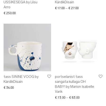
USSIKESEGA by Liisu
KärdikDisain
Arro
Price range: € 17.00
€
17.00
–
€
27.00
€
250.00
tass SININE VOOG by
portselanist tass
KärdikDisain
sangata kullaga OH
BABY! by Marion Isabelle
€
36.00
Varik
Price range: € 73.0
€
73.00
–
€
83.00