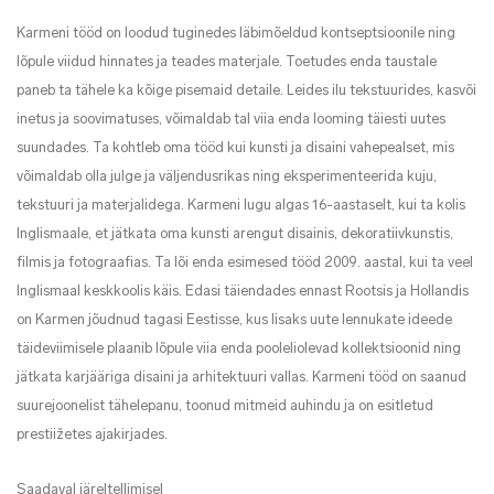
Karmeni tööd on loodud tuginedes läbimõeldud kontseptsioonile ning
lõpule viidud hinnates ja teades materjale. Toetudes enda taustale
paneb ta tähele ka kõige pisemaid detaile. Leides ilu tekstuurides, kasvõi
inetus ja soovimatuses, võimaldab tal viia enda looming täiesti uutes
suundades. Ta kohtleb oma tööd kui kunsti ja disaini vahepealset, mis
võimaldab olla julge ja väljendusrikas ning eksperimenteerida kuju,
tekstuuri ja materjalidega. Karmeni lugu algas 16-aastaselt, kui ta kolis
Inglismaale, et jätkata oma kunsti arengut disainis, dekoratiivkunstis,
filmis ja fotograafias. Ta lõi enda esimesed tööd 2009. aastal, kui ta veel
Inglismaal keskkoolis käis. Edasi täiendades ennast Rootsis ja Hollandis
on Karmen jõudnud tagasi Eestisse, kus lisaks uute lennukate ideede
täideviimisele plaanib lõpule viia enda pooleliolevad kollektsioonid ning
jätkata karjääriga disaini ja arhitektuuri vallas. Karmeni tööd on saanud
suurejoonelist tähelepanu, toonud mitmeid auhindu ja on esitletud
prestiižetes ajakirjades.
Saadaval järeltellimisel