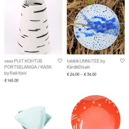
vaas PUIT KOHTUB
taldrik LINNUTEE by
PORTSELANIGA / KASK
KärdikDisain
by Raili Keiv
Price range: € 26.0
€
26.00
–
€
36.00
€
165.00