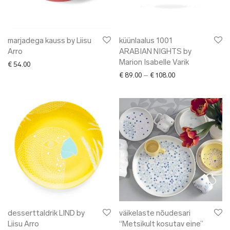
marjadega kauss by Liisu
küünlaalus 1001
Arro
ARABIAN NIGHTS by
Marion Isabelle Varik
€
54.00
Price range: € 89.
€
89.00
–
€
108.00
desserttaldrik LIND by
väikelaste nõudesari
Liisu Arro
“Metsikult kosutav eine”