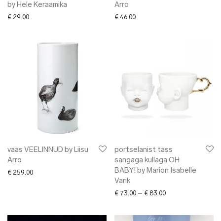
by Hele Keraamika
Arro
€
29.00
€
46.00
vaas VEELINNUD by Liisu
portselanist tass
Arro
sangaga kullaga OH
BABY! by Marion Isabelle
€
259.00
Varik
Price range: € 73.0
€
73.00
–
€
83.00