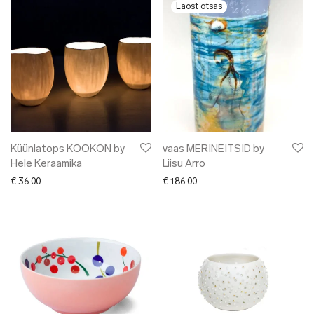
Küünlatops KOOKON by
vaas MERINEITSID by
Hele Keraamika
Liisu Arro
€
36.00
€
186.00