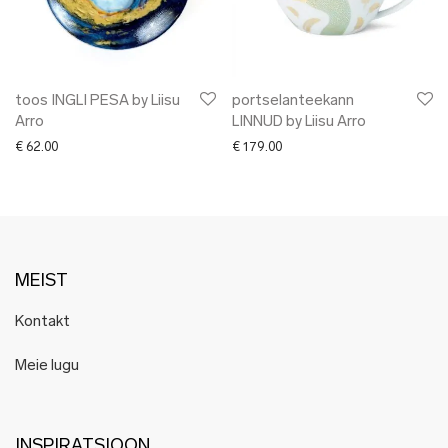
toos INGLI PESA by Liisu
portselanteekann
Arro
LINNUD by Liisu Arro
€
62.00
€
179.00
MEIST
Kontakt
Meie lugu
INSPIRATSIOON