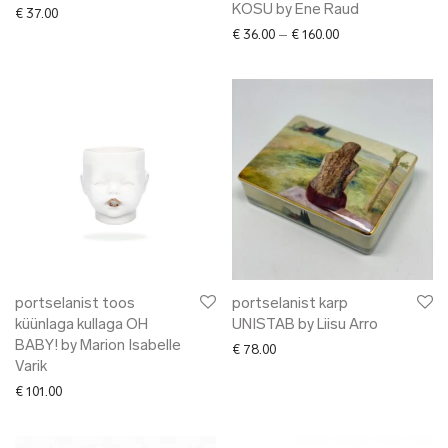
KOSU by Ene Raud
€
37.00
Price range: € 36.
€
36.00
–
€
160.00
portselanist toos
portselanist karp
küünlaga kullaga OH
UNISTAB by Liisu Arro
BABY! by Marion Isabelle
€
78.00
Varik
€
101.00