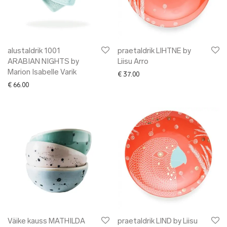
alustaldrik 1001
praetaldrik LIHTNE by
ARABIAN NIGHTS by
Liisu Arro
Marion Isabelle Varik
€
37.00
€
66.00
Väike kauss MATHILDA
praetaldrik LIND by Liisu