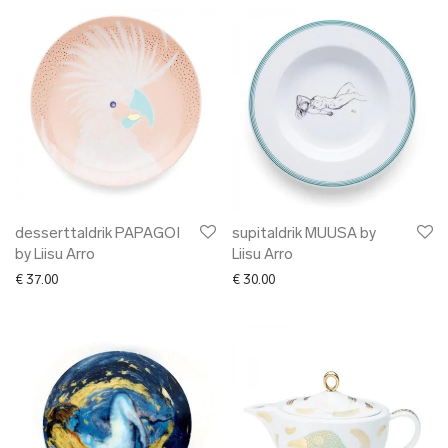
desserttaldrik PAPAGOI
supitaldrik MUUSA by
by Liisu Arro
Liisu Arro
€
37.00
€
30.00