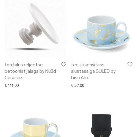
tordialus reljeefse
tee-ja kohvitass
betoonist jalaga by Nüüd
alustassiga SULED by
Ceramics
Liisu Arro
€
111.00
€
57.00