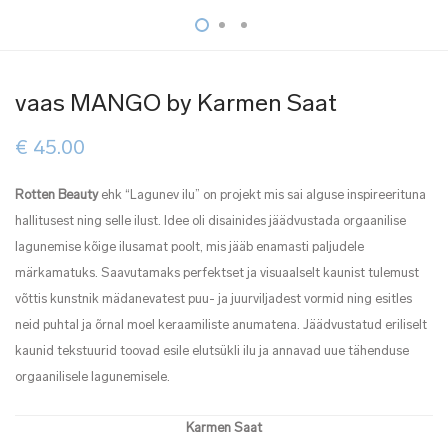
vaas MANGO by Karmen Saat
€
45.00
Rotten Beauty
ehk “Lagunev ilu” on projekt mis sai alguse inspireerituna
hallitusest ning selle ilust. Idee oli disainides jäädvustada orgaanilise
lagunemise kõige ilusamat poolt, mis jääb enamasti paljudele
märkamatuks. Saavutamaks perfektset ja visuaalselt kaunist tulemust
võttis kunstnik mädanevatest puu- ja juurviljadest vormid ning esitles
neid puhtal ja õrnal moel keraamiliste anumatena. Jäädvustatud eriliselt
kaunid tekstuurid toovad esile elutsükli ilu ja annavad uue tähenduse
orgaanilisele lagunemisele.
Karmen Saat