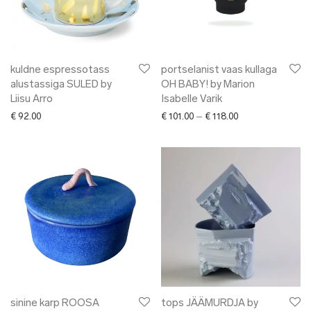
kuldne espressotass
portselanist vaas kullaga
alustassiga SULED by
OH BABY! by Marion
Liisu Arro
Isabelle Varik
Price range: € 101
€
92.00
€
101.00
–
€
118.00
sinine karp ROOSA
tops JÄÄMURDJA by