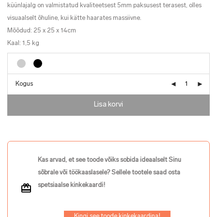
küünlajalg on valmistatud kvaliteetsest 5mm paksusest terasest, olles
visuaalselt õhuline, kui kätte haarates massiivne.
Mõõdud: 25 x 25 x 14cm
Kaal: 1,5 kg
Kogus
Lisa korvi
Kas arvad, et see toode võiks sobida ideaalselt Sinu
sõbrale või töökaaslasele? Sellele tootele saad osta
spetsiaalse kinkekaardi!
Kingi see toode kinkekaardina!