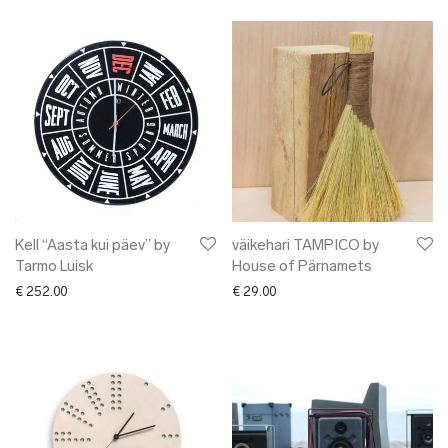
Kell “Aasta kui päev” by
väikehari TAMPICO by
Tarmo Luisk
House of Pärnamets
€
252.00
€
29.00