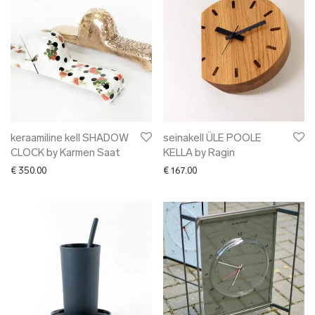
keraamiline kell SHADOW
seinakell ÜLE POOLE
CLOCK by Karmen Saat
KELLA by Ragin
€
350.00
€
167.00