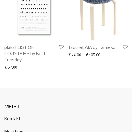
plakat LIST OF
taburet AIA by Tarmeko
COUNTRIES by Bold
Price range: € 76.
€
76.00
–
€
105.00
Tuesday
€
37.00
MEIST
Kontakt