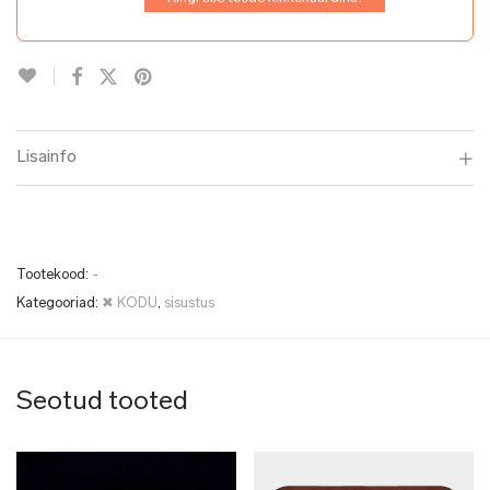
Lisainfo
Tootekood:
-
Kategooriad:
✖ KODU
,
sisustus
Seotud tooted