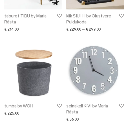
taburet TIBU by Maria
kiik SIUHH by Olustvere
Rästa
Puidukoda
Price range: € 2
€
214.00
€
229.00
–
€
299.00
tumba by WOH
seinakell KIVI by Maria
Rästa
€
225.00
€
56.00