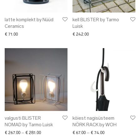
latte komplekt by Nüüd
kell BLISTER by Tarmo
Ceramics
Luisk
€
71.00
€
242.00
valgusti BLISTER
köiest nagisüsteem
NOMAD by Tarmo Luisk
NÖRK RACK by WOH
Price range: € 267.00 through € 281.00
Price range: € 67.0
€
267.00
–
€
281.00
€
67.00
–
€
74.00