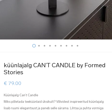
küünlajalg CAN’T CANDLE by Formed
Stories
€
79.00
Küünlajalg Can’t Candle
Miks põletada teeküünlaid üksikult? Võlvidest inspireeritud küünlajalg
lisab ruumi elegantsust ja paneb selle särama. Lihtsa ja puhta vormiga