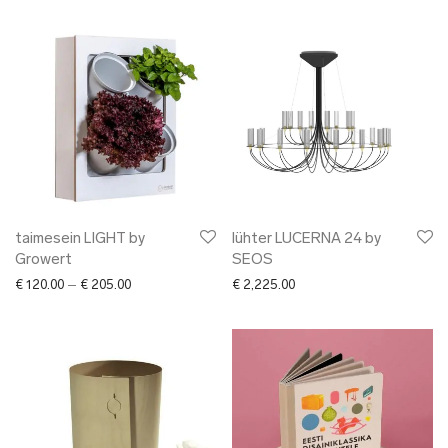
taimesein LIGHT by
lühter LUCERNA 24 by
Growert
SEOS
Price range: € 120.00 through € 205.00
€
120.00
–
€
205.00
€
2,225.00