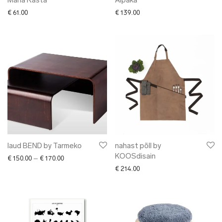
Maria Rästa
Alpaka
€
61.00
€
139.00
laud BEND by Tarmeko
nahast põll by
KOOSdisain
Price range: € 150.00 through € 170.00
€
150.00
–
€
170.00
€
214.00