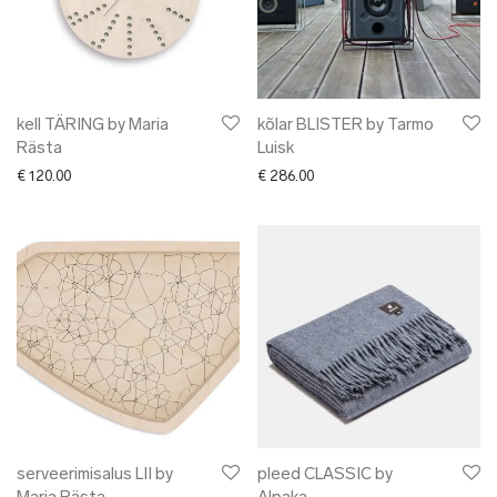
kell TÄRING by Maria
kõlar BLISTER by Tarmo
Rästa
Luisk
€
120.00
€
286.00
serveerimisalus LII by
pleed CLASSIC by