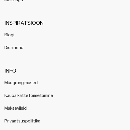
Meie lugu
INSPIRATSIOON
Blogi
Disainerid
INFO
Müügitingimused
Kauba kättetoimetamine
Makseviisid
Privaatsuspoliitika