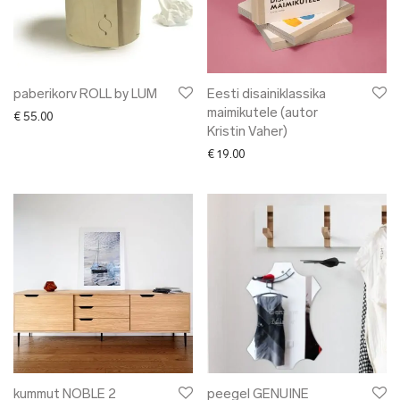
paberikorv ROLL by LUM
Eesti disainiklassika
maimikutele (autor
€
55.00
Kristin Vaher)
€
19.00
kummut NOBLE 2
peegel GENUINE