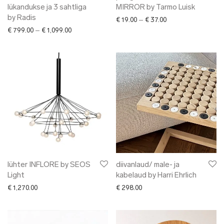
lükandukse ja 3 sahtliga
MIRROR by Tarmo Luisk
by Radis
Price range: € 19.0
€
19.00
–
€
37.00
Price range: € 799.00 through € 1,099.00
€
799.00
–
€
1,099.00
lühter INFLORE by SEOS
diivanlaud/ male- ja
Light
kabelaud by Harri Ehrlich
€
1,270.00
€
298.00