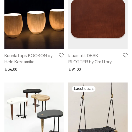
Küünlatops KOOKON by
lauamatt DESK
Hele Keraamika
BLOTTER by Craftory
€
36.00
€
91.00