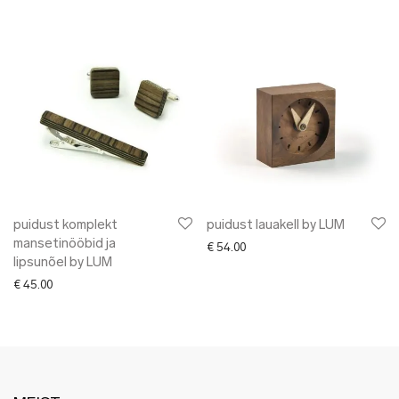
puidust komplekt
puidust lauakell by LUM
mansetinööbid ja
€
54.00
lipsunõel by LUM
€
45.00