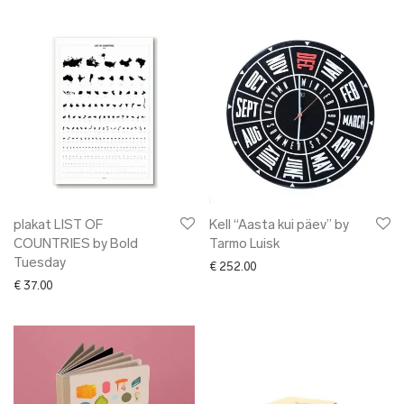
plakat LIST OF
Kell “Aasta kui päev” by
COUNTRIES by Bold
Tarmo Luisk
Tuesday
€
252.00
€
37.00