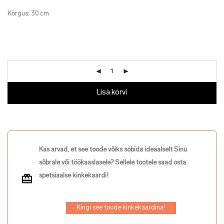
Kõrgus: 30 cm
Lisa korvi
Kas arvad, et see toode võiks sobida ideaalselt Sinu
sõbrale või töökaaslasele? Sellele tootele saad osta
spetsiaalse kinkekaardi!
Kingi see toode kinkekaardina!