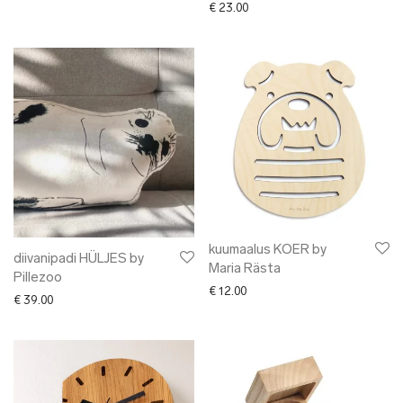
€
23.00
kuumaalus KOER by
diivanipadi HÜLJES by
Maria Rästa
Pillezoo
€
12.00
€
39.00