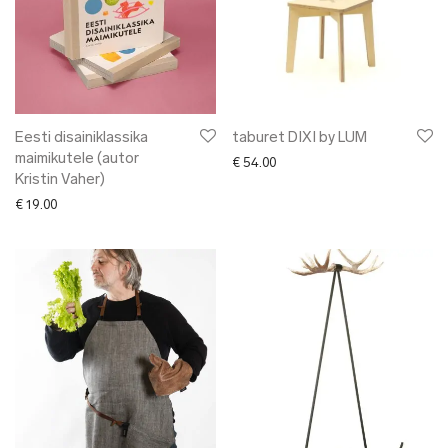
Eesti disainiklassika
taburet DIXI by LUM
maimikutele (autor
€
54.00
Kristin Vaher)
€
19.00