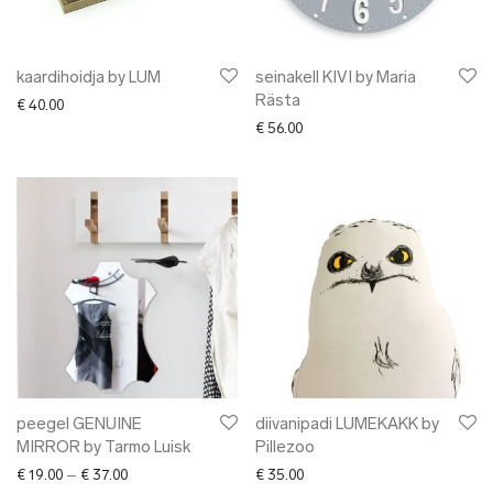
kaardihoidja by LUM
seinakell KIVI by Maria
Rästa
€
40.00
€
56.00
peegel GENUINE
diivanipadi LUMEKAKK by
MIRROR by Tarmo Luisk
Pillezoo
Price range: € 19.00 through € 37.00
€
19.00
–
€
37.00
€
35.00