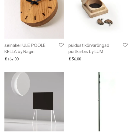
seinakell ÜLE POOLE
puidust kõrvarõngad
KELLA by Ragin
puitkarbis by LUM
€
167.00
€
36.00