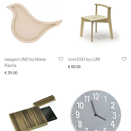
vaagen LIND by Maria
tool DIXI by LUM
Rästa
€
80.00
€
39.00