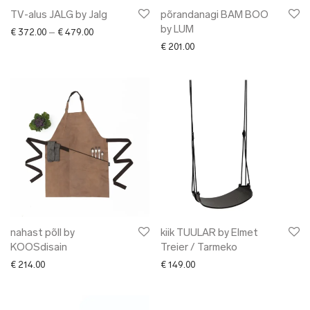
TV-alus JALG by Jalg
põrandanagi BAM BOO
by LUM
Price range: € 372.00 through € 479.00
€
372.00
–
€
479.00
€
201.00
nahast põll by
kiik TUULAR by Elmet
KOOSdisain
Treier / Tarmeko
€
214.00
€
149.00