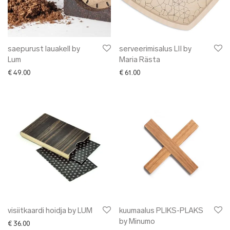
saepurust lauakell by
serveerimisalus LII by
Lum
Maria Rästa
€
49.00
€
61.00
visiitkaardi hoidja by LUM
kuumaalus PLIKS-PLAKS
by Minumo
€
36.00