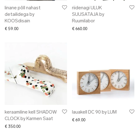
linane põll nahast
riidenagi ULUK
detailidega by
SUUSATAJA by
KOOSdisain
Ruumilabor
€
59.00
€
660.00
keraamiline kell SHADOW
lauakell DC 90 by LUM
CLOCK by Karmen Saat
€
69.00
€
350.00