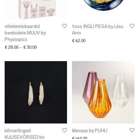
võimlemiskaardid
toos INGLI PESA by Liisu
beebidele MUUV by
Arro
Physiopics
€
62.00
Price range: € 28.00 through € 30.00
€
28.00
–
€
30.00
kõrvarõngad
lillevaas by PUHU
KUUSEVÕRSED by
€
162.00