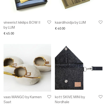
vineerist kikilips BOW II
kaardihoidja by LUM
by LUM
€
40.00
€
45.00
vaas MANGO by Karmen
kott SKIVE MINI by
Saat
Nordhale