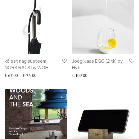
köiest nagisüsteem
Joogiklaas EGG (2 tk) by
NÖRK RACK by WOH
Hyti
Price range: € 67.00 through € 74.00
€
67.00
–
€
74.00
€
109.00