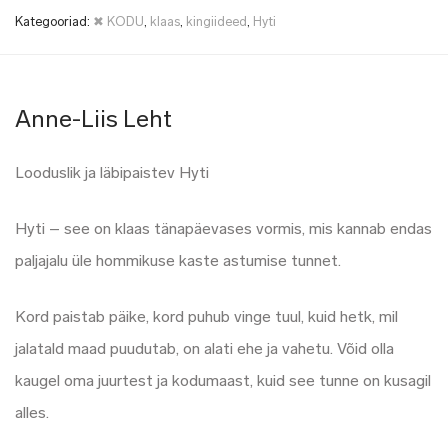
Kategooriad:
✖ KODU
,
klaas
,
kingiideed
,
Hyti
Anne-Liis Leht
Looduslik ja läbipaistev Hyti
Hyti – see on klaas tänapäevases vormis, mis kannab endas
paljajalu üle hommikuse kaste astumise tunnet.
Kord paistab päike, kord puhub vinge tuul, kuid hetk, mil
jalatald maad puudutab, on alati ehe ja vahetu. Võid olla
kaugel oma juurtest ja kodumaast, kuid see tunne on kusagil
alles.