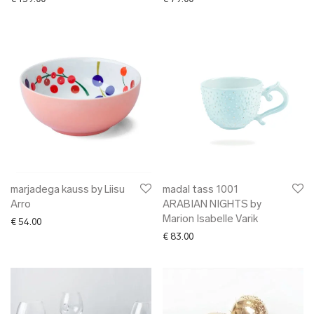
marjadega kauss by Liisu
madal tass 1001
Arro
ARABIAN NIGHTS by
Marion Isabelle Varik
€
54.00
€
83.00