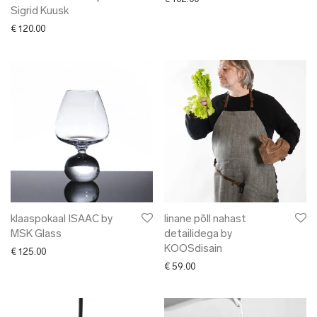
Sigrid Kuusk
€
120.00
klaaspokaal ISAAC by
linane põll nahast
MSK Glass
detailidega by
KOOSdisain
€
125.00
€
59.00