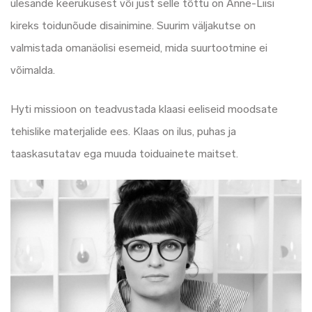
ülesande keerukusest või just selle tõttu on Anne-Liisi
kireks toidunõude disainimine. Suurim väljakutse on
valmistada omanäolisi esemeid, mida suurtootmine ei
võimalda.
Hyti missioon on teadvustada klaasi eeliseid moodsate
tehislike materjalide ees. Klaas on ilus, puhas ja
taaskasutatav ega muuda toiduainete maitset.