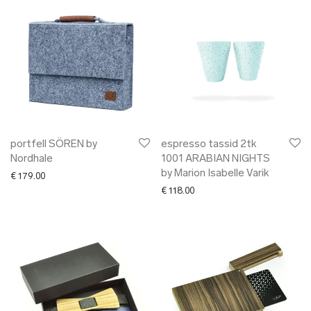
portfell SÖREN by
espresso tassid 2tk
Nordhale
1001 ARABIAN NIGHTS
by Marion Isabelle Varik
€
179.00
€
118.00