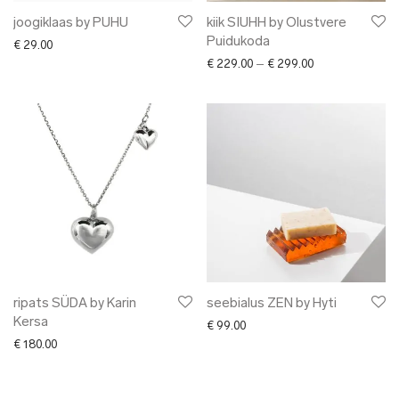
joogiklaas by PUHU
kiik SIUHH by Olustvere
Puidukoda
€
29.00
Price range: € 2
€
229.00
–
€
299.00
ripats SÜDA by Karin
seebialus ZEN by Hyti
Kersa
€
99.00
€
180.00