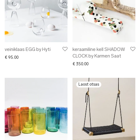
veiniklaas EGG by Hyti
keraamiline kell SHADOW
CLOCK by Karmen Saat
€
95.00
€
350.00