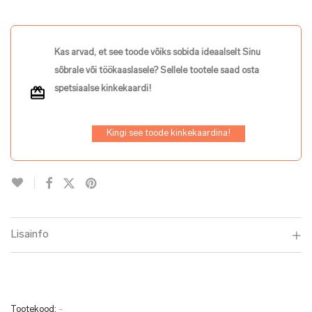
Kas arvad, et see toode võiks sobida ideaalselt Sinu
sõbrale või töökaaslasele? Sellele tootele saad osta
spetsiaalse kinkekaardi!
Kingi see toode kinkekaardina!
Lisainfo
Tootekood:
-