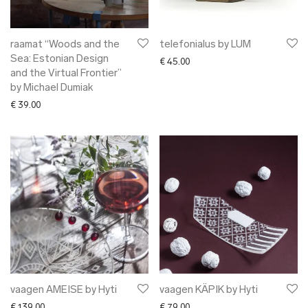
raamat “Woods and the
telefonialus by LUM
Sea: Estonian Design
€
45.00
and the Virtual Frontier”
by Michael Dumiak
€
39.00
vaagen AMEISE by Hyti
vaagen KÄPIK by Hyti
€
139.00
€
79.00