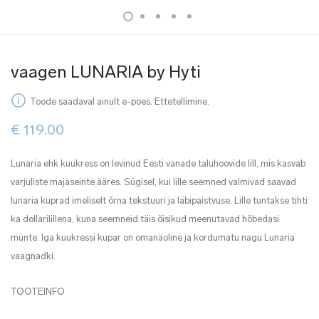
vaagen LUNARIA by Hyti
Toode saadaval ainult e-poes. Ettetellimine.
€
119.00
Lunaria ehk kuukress on levinud Eesti vanade taluhoovide lill, mis kasvab
varjuliste majaseinte ääres. Sügisel, kui lille seemned valmivad saavad
lunaria kuprad imeliselt õrna tekstuuri ja läbipaistvuse. Lille tuntakse tihti
ka dollarilillena, kuna seemneid täis õisikud meenutavad hõbedasi
münte. Iga kuukressi kupar on omanäoline ja kordumatu nagu Lunaria
vaagnadki.
TOOTEINFO