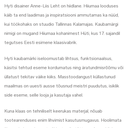
Hyti disainer Anne-Liis Leht on hiidlane. Hiiumaa looduses
käib ta end laadimas ja inspiratsiooni ammutamas ka nüüd,
kui töökohaks on stuudio Tallinnas Kalamajas. Kaubamärgi
nimigi on mugand Hiiumaa kohanimest Hüti, kus 17. sajandil
tegutses Eesti esimene klaasivabrik.
Hyti kaubamärki iseloomustab lihtsus, funktsionaalsus,
käsitsi tehtud eseme kordumatus ning äratundmisrõõmu või
üllatust tekitav väike kiiks. Masstoodangust küllastunud
maailmas on uuesti ausse tõusnud meistri puudutus, isiklik
side eseme, selle looja ja kasutaja vahel.
Kuna klaas on tehniliselt keerukas materjal, nõuab
tootearenduses enim lihvimist kasutusmugavus. Hoolimata