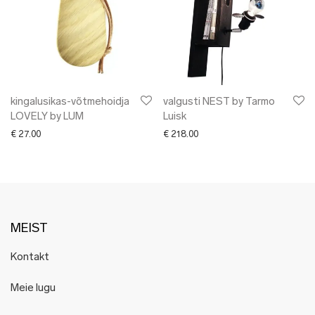
kingalusikas-võtmehoidja
valgusti NEST by Tarmo
LOVELY by LUM
Luisk
€
27.00
€
218.00
MEIST
Kontakt
Meie lugu