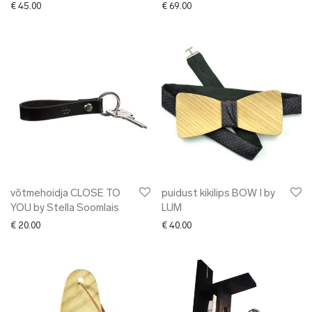
€
45.00
€
69.00
võtmehoidja CLOSE TO
puidust kikilips BOW I by
YOU by Stella Soomlais
LUM
€
20.00
€
40.00