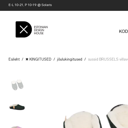
E-L 10-21, P 10-19 @ Solaris
KOD
Esileht
/
✖ KINGITUSED
/
jõulukingitused
/
sussid BRUSSELS villa