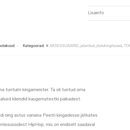
Lisainfo
ootekood:
-
Kategooriad:
✖ AKSESSUAARID
,
jalanõud
,
jõulukingitused
,
TO
ina tuntuim kingameister. Ta oli tuntud oma
jaalsed kliendid kaugematestki paikadest.
di ning astus vanaisa Peetri kingadesse jätkates
lemissussidest HipHop, mis on endiselt saadaval