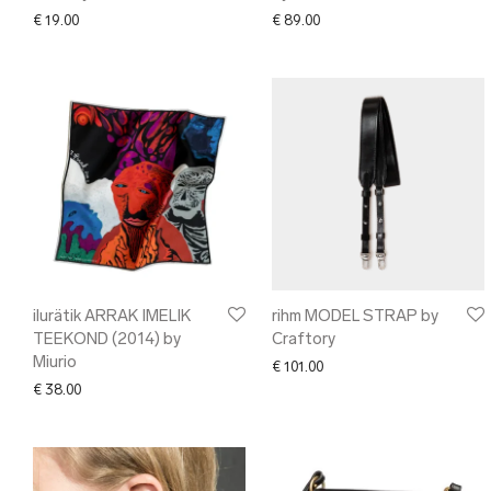
€
19.00
€
89.00
ilurätik ARRAK IMELIK
rihm MODEL STRAP by
TEEKOND (2014) by
Craftory
Miurio
€
101.00
€
38.00