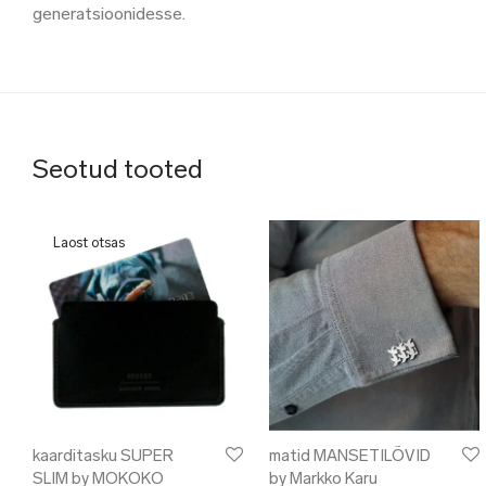
generatsioonidesse.
Seotud tooted
kaarditasku SUPER
matid MANSETILÕVID
SLIM by MOKOKO
by Markko Karu