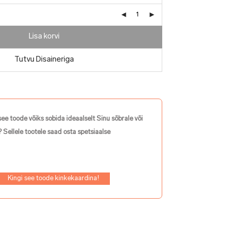
Lisa korvi
Tutvu Disaineriga
see toode võiks sobida ideaalselt Sinu sõbrale või
 Sellele tootele saad osta spetsiaalse
Kingi see toode kinkekaardina!