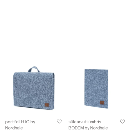
portfell HJO by
sülearvuti ümbris
Nordhale
BODEM by Nordhale