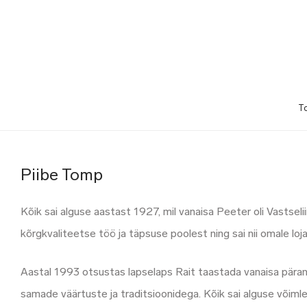
T
Piibe Tomp
Kõik sai alguse aastast 1927, mil vanaisa Peeter oli Vastseli
kõrgkvaliteetse töö ja täpsuse poolest ning sai nii omale lo
Aastal 1993 otsustas lapselaps Rait taastada vanaisa päran
samade väärtuste ja traditsioonidega. Kõik sai alguse võim