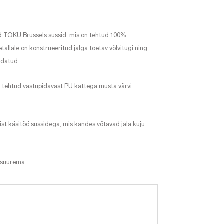
 TOKU Brussels sussid, mis on tehtud 100%
setallale on konstrueeritud jalga toetav võlvitugi ning
ndatud.
n tehtud vastupidavast PU kattega musta värvi
ist käsitöö sussidega, mis kandes võtavad jala kuju
 suurema.