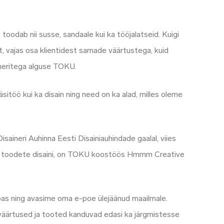
oodab nii susse, sandaale kui ka tööjalatseid. Kuigi
vajas osa klientidest samade väärtustega, kuid
ineritega alguse TOKU.
sitöö kui ka disain ning need on ka alad, milles oleme
aineri Auhinna Eesti Disainiauhindade gaalal, viies
ale toodete disaini, on TOKU koostöös Hmmm Creative
as ning avasime oma e-poe ülejäänud maailmale.
 väärtused ja tooted kanduvad edasi ka järgmistesse