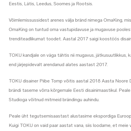
Eestis, Lätis, Leedus, Soomes ja Rootsis.
Võimlemissussidest arenes välja bränd nimega OmaKing, mis t
OmaKing on tuntud oma vastupidavuse ja mugavuse poolest, 
trenditeadlikumat toodet. Aastal 2017 saigi koostöös disa
TOKU kandjale on väga tähtis nii mugavus, jätkusuutlikkus, kä
end järjepidevalt arendanud alates aastast 2017.
TOKU disainer Piibe Tomp võitis aastal 2018 Aasta Noore Dis
brändi taseme võrra kõrgemale Eesti disainimaastikul. Pe
Studioga võitnud mitmeid brändingu auhindu.
Peale üht tegutsemisaastast alustasime ekspordiga Euroop
Kuigi TOKU on vaid paar aastat vana, siis loodame, et meie