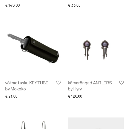
€
148.00
€
36.00
võtmetasku KEYTUBE
kõrvarõngad ANTLERS
by Mokoko
by Hyrv
€
21.00
€
120.00