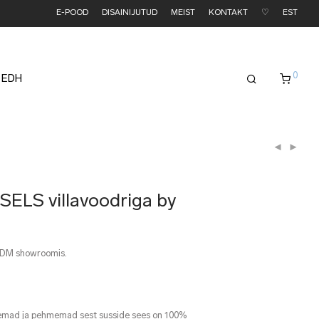
E-POOD
DISAINIJUTUD
MEIST
KONTAKT
♡
EST
0
 EDH
SELS villavoodriga by
EDM showroomis.
jemad ja pehmemad sest susside sees on 100%