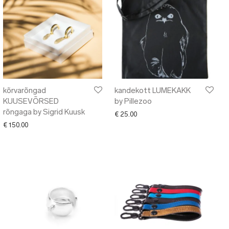
kõrvarõngad
kandekott LUMEKAKK
KUUSEVÕRSED
by Pillezoo
rõngaga by Sigrid Kuusk
€
25.00
€
150.00