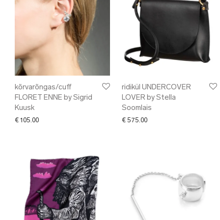
kõrvarõngas/cuff
ridikül UNDERCOVER
FLORET ENNE by Sigrid
LOVER by Stella
Kuusk
Soomlais
€
105.00
€
575.00