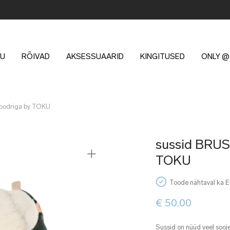
U
RÕIVAD
AKSESSUAARID
KINGITUSED
ONLY @
voodriga by TOKU
sussid BRUS
TOKU
Toode nähtaval ka 
€
50.00
Sussid on nüüd veel soo