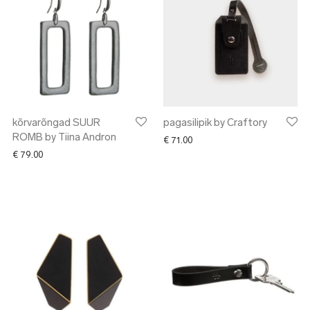
kõrvarõngad SUUR
pagasilipik by Craftory
ROMB by Tiina Andron
€
71.00
€
79.00