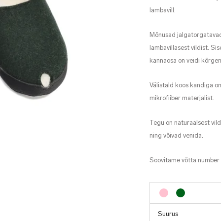
lambavill.
Mõnusad jalgatorgatavad
lambavillasest vildist. Si
kannaosa on veidi kõrge
Välistald koos kandiga o
mikrofiiber materjalist.
Tegu on naturaalsest vild
ning võivad venida.
Soovitame võtta number