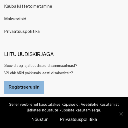
Kauba kättetoimetamine
Makseviisid
Privaatsuspoliitika
LIITU UUDISKIRJAGA
Soovid aeg-ajalt uudiseid disainimaailmast?
Või ehk häid pakkumisi eesti disaineritelt?
Registreeru siin
Sellel veebilehel kasutatakse küpsiseid. Veebilehe kasutamist
jätkates nõustute küpsiste kasutamisega.
Nõustun
Privaatsuspoliitika