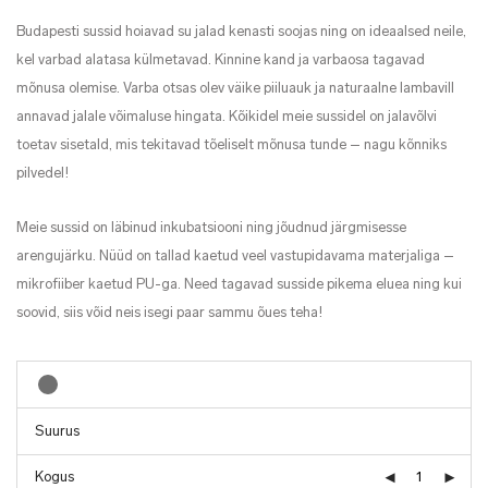
Budapesti sussid hoiavad su jalad kenasti soojas ning on ideaalsed neile,
kel varbad alatasa külmetavad. Kinnine kand ja varbaosa tagavad
mõnusa olemise. Varba otsas olev väike piiluauk ja naturaalne lambavill
annavad jalale võimaluse hingata. Kõikidel meie sussidel on jalavõlvi
toetav sisetald, mis tekitavad tõeliselt mõnusa tunde – nagu kõnniks
pilvedel!
Meie sussid on läbinud inkubatsiooni ning jõudnud järgmisesse
arengujärku. Nüüd on tallad kaetud veel vastupidavama materjaliga –
mikrofiiber kaetud PU-ga. Need tagavad susside pikema eluea ning kui
soovid, siis võid neis isegi paar sammu õues teha!
Kogus