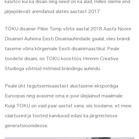
käsitöö kui ka disain ning need on ka alad, milles oleme end
järjepidevalt arendanud alates aastast 2017.
TOKU disainer Piibe Tomp võitis aastal 2018 Aasta Noore
Disaineri Auhinna Eesti Disainiauhindade gaalal, viies brändi
taseme võrra kõrgemale Eesti disainimaastikul. Peale
toodete disaini, on TOKU koostöös Hmmm Creative
Studioga võitnud mitmeid brändingu auhindu.
Peale üht tegutsemisaastast alustasime ekspordiga
Euroopas ning avasime oma e-poe ülejäänud maailmale.
Kuigi TOKU on vaid paar aastat vana, siis loodame, et meie
väärtused ja tooted kanduvad edasi ka järgmistesse
generatsioonidesse.