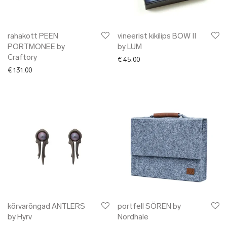
rahakott PEEN
vineerist kikilips BOW II
PORTMONEE by
by LUM
Craftory
€
45.00
€
131.00
kõrvarõngad ANTLERS
portfell SÖREN by
by Hyrv
Nordhale