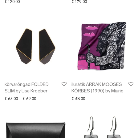
€
120.00
€
179.00
kõrvarõngad FOLDED
ilurätik ARRAK MOOSES
SLIM by Lisa Kroeber
KÕRBES (1990) by Miurio
Price range: € 63.00 through € 69.00
€
63.00
–
€
69.00
€
38.00