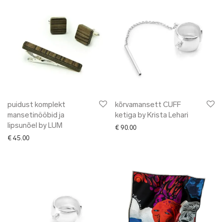
puidust komplekt
kõrvamansett CUFF
mansetinööbid ja
ketiga by Krista Lehari
lipsunõel by LUM
€
90.00
€
45.00