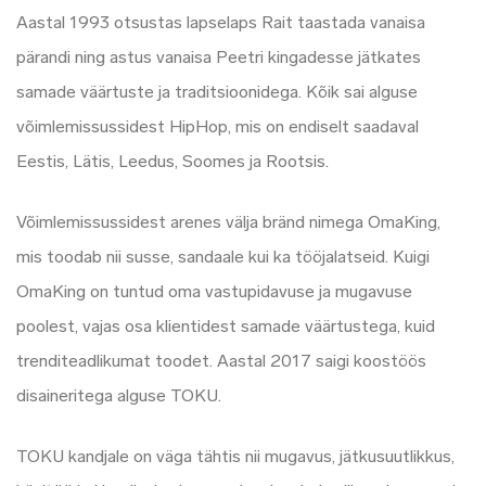
Aastal 1993 otsustas lapselaps Rait taastada vanaisa
pärandi ning astus vanaisa Peetri kingadesse jätkates
samade väärtuste ja traditsioonidega. Kõik sai alguse
võimlemissussidest HipHop, mis on endiselt saadaval
Eestis, Lätis, Leedus, Soomes ja Rootsis.
Võimlemissussidest arenes välja bränd nimega OmaKing,
mis toodab nii susse, sandaale kui ka tööjalatseid. Kuigi
OmaKing on tuntud oma vastupidavuse ja mugavuse
poolest, vajas osa klientidest samade väärtustega, kuid
trenditeadlikumat toodet. Aastal 2017 saigi koostöös
disaineritega alguse TOKU.
TOKU kandjale on väga tähtis nii mugavus, jätkusuutlikkus,