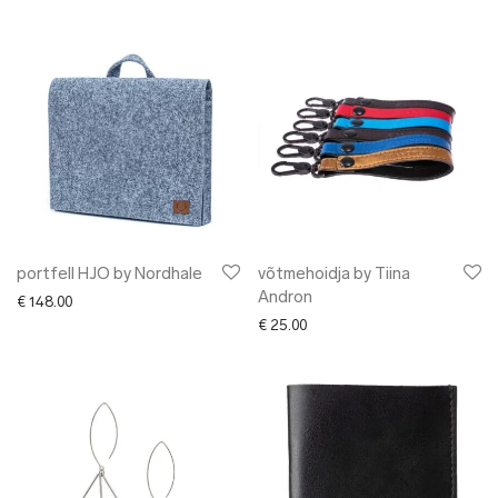
portfell HJO by Nordhale
võtmehoidja by Tiina
Andron
€
148.00
€
25.00