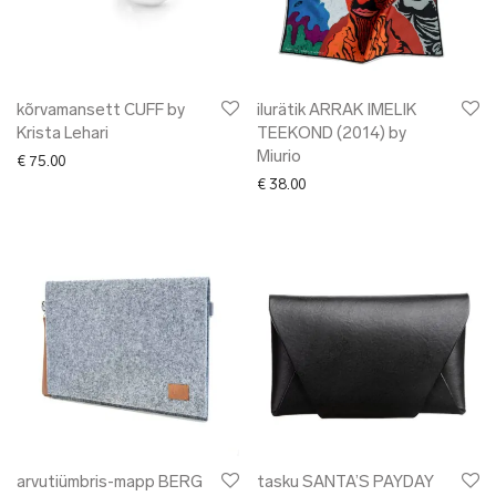
kõrvamansett CUFF by
ilurätik ARRAK IMELIK
Krista Lehari
TEEKOND (2014) by
Miurio
€
75.00
€
38.00
arvutiümbris-mapp BERG
tasku SANTA’S PAYDAY