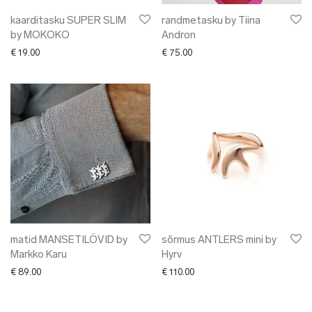
kaarditasku SUPER SLIM
randmetasku by Tiina
by MOKOKO
Andron
€
19.00
€
75.00
matid MANSETILÕVID by
sõrmus ANTLERS mini by
Markko Karu
Hyrv
€
89.00
€
110.00