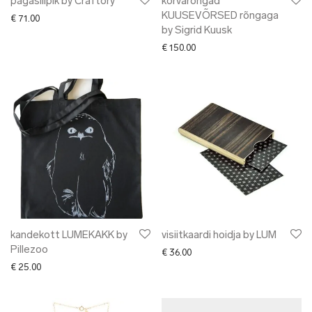
pagasilipik by Craftory
kõrvarõngad
KUUSEVÕRSED rõngaga
€
71.00
by Sigrid Kuusk
€
150.00
kandekott LUMEKAKK by
visiitkaardi hoidja by LUM
Pillezoo
€
36.00
€
25.00