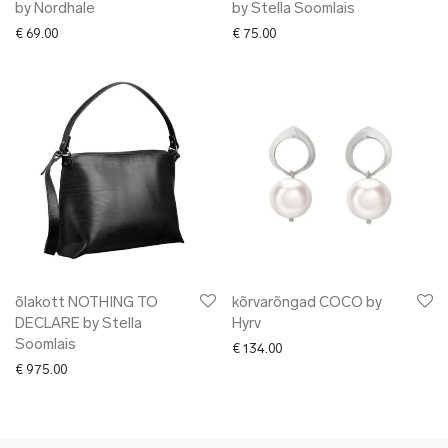
by Nordhale
by Stella Soomlais
€
69.00
€
75.00
õlakott NOTHING TO
kõrvarõngad COCO by
DECLARE by Stella
Hyrv
Soomlais
€
134.00
€
975.00