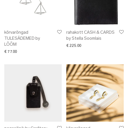
kõrvarõngad
rahakott CASH & CARDS
TULESÄDEMED by
by Stella Soomlais
LÕÕM
€
225.00
€
77.00