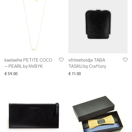
kaelaehe PETITE COCO
võtmehoidja TABA
– PEARL by NVBYK
TASKU by Craftory
€
59.00
€
71.00