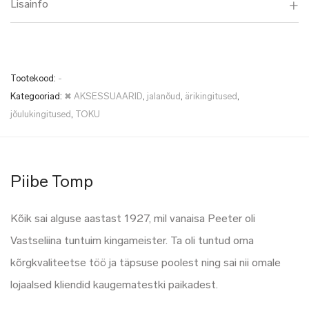
Lisainfo
Tootekood:
-
Kategooriad:
✖ AKSESSUAARID
,
jalanõud
,
ärikingitused
,
jõulukingitused
,
TOKU
Piibe Tomp
Kõik sai alguse aastast 1927, mil vanaisa Peeter oli
Vastseliina tuntuim kingameister. Ta oli tuntud oma
kõrgkvaliteetse töö ja täpsuse poolest ning sai nii omale
lojaalsed kliendid kaugematestki paikadest.