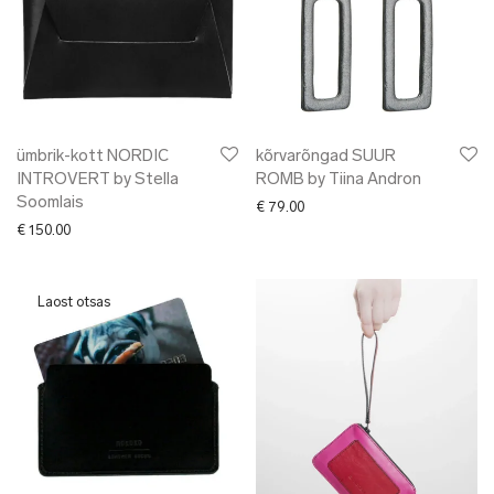
ümbrik-kott NORDIC
kõrvarõngad SUUR
INTROVERT by Stella
ROMB by Tiina Andron
Soomlais
€
79.00
€
150.00