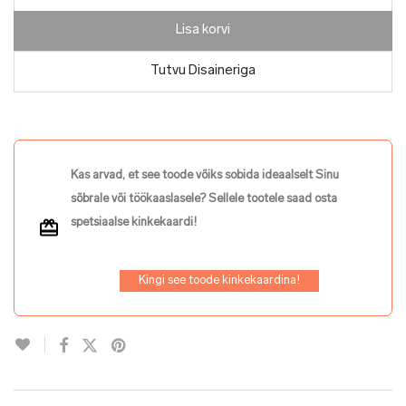
Lisa korvi
Tutvu Disaineriga
Kas arvad, et see toode võiks sobida ideaalselt Sinu
sõbrale või töökaaslasele? Sellele tootele saad osta
spetsiaalse kinkekaardi!
Kingi see toode kinkekaardina!