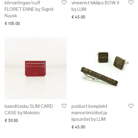
kõrvarõngas/cuff
vineerist kikilips BOW II
FLORET ENNE by Sigrid
by LUM
Kuusk
€
45.00
€
105.00
kaarditasku SLIM CARD
puidust komplekt
CASE by Mokoko
mansetinööbid ja
lipsunõel by LUM
€
30.00
€
45.00