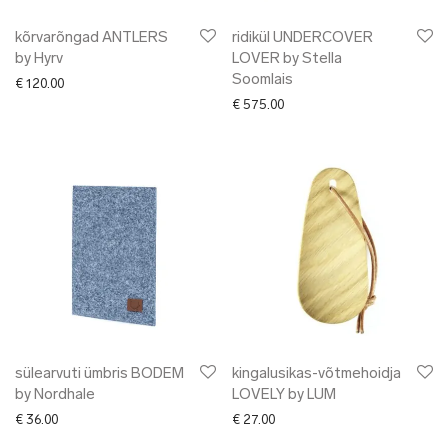
kõrvarõngad ANTLERS
ridikül UNDERCOVER
by Hyrv
LOVER by Stella
Soomlais
€
120.00
€
575.00
sülearvuti ümbris BODEM
kingalusikas-võtmehoidja
by Nordhale
LOVELY by LUM
€
36.00
€
27.00