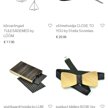
kõrvarõngad
võtmehoidja CLOSE TO
TULESÄDEMED by
YOU by Stella Soomlais
LÕÕM
€
20.00
€
77.00
visiitkaardi hoidja by LUM
puidust kikilips BOW I by