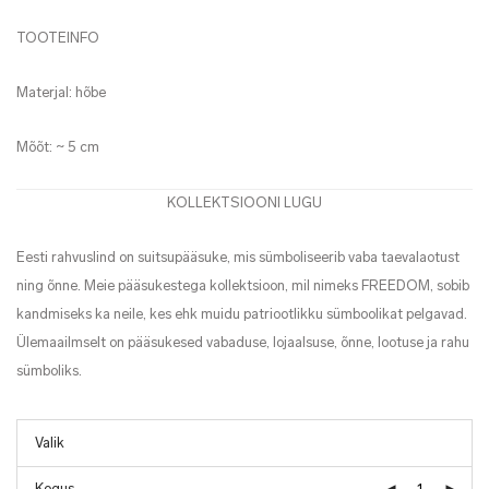
TOOTEINFO
Materjal: hõbe
Mõõt: ~ 5 cm
KOLLEKTSIOONI LUGU
Eesti rahvuslind on suitsupääsuke, mis sümboliseerib vaba taevalaotust
ning õnne. Meie pääsukestega kollektsioon, mil nimeks FREEDOM, sobib
kandmiseks ka neile, kes ehk muidu patriootlikku sümboolikat pelgavad.
Ülemaailmselt on pääsukesed vabaduse, lojaalsuse, õnne, lootuse ja rahu
sümboliks.