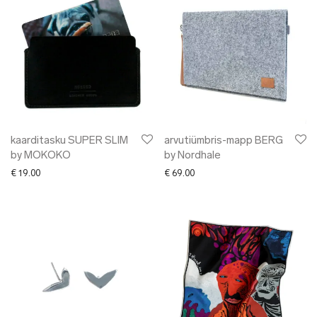
kaarditasku SUPER SLIM
arvutiümbris-mapp BERG
by MOKOKO
by Nordhale
€
19.00
€
69.00