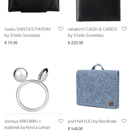
tasku SANTA’S PAYDAY
rahakott CASH & CARDS
by Stella Soomlais
by Stella Soomlais
€
75.00
€
225.00
sõrmus MIKI.MIKI +
portfell HJO by Nordhale
märkmik by Krista Lehari
€
148.00