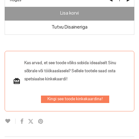
Kogus
Lisa korvi
Tutvu Disaineriga
Kas arvad, et see toode võiks sobida ideaalselt Sinu
sõbrale või töökaaslasele? Sellele tootele saad osta
spetsiaalse kinkekaardi!
Kingi see toode kinkekaardina!