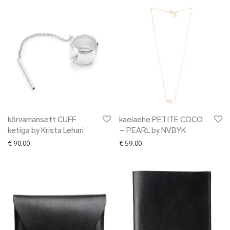
kõrvamansett CUFF
kaelaehe PETITE COCO
ketiga by Krista Lehari
– PEARL by NVBYK
€
90.00
€
59.00