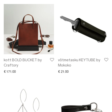
kott BOLD BUCKET by
võtmetasku KEYTUBE by
Craftory
Mokoko
€
171.00
€
21.00