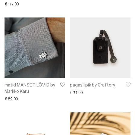
€
117.00
matid MANSETILÕVID by
pagasilipik by Craftory
Markko Karu
€
71.00
€
89.00