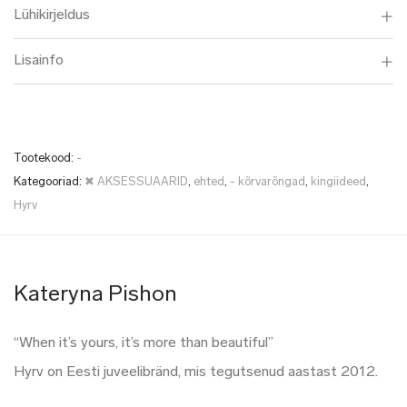
Lühikirjeldus
Lisainfo
Tootekood:
-
Kategooriad:
✖ AKSESSUAARID
,
ehted
,
- kõrvarõngad
,
kingiideed
,
Hyrv
Kateryna Pishon
“When it’s yours, it’s more than beautiful”
Hyrv on Eesti juveelibränd, mis tegutsenud aastast 2012.