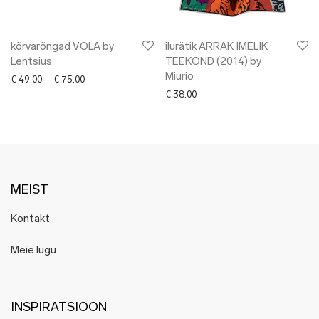
kõrvarõngad VOLA by
ilurätik ARRAK IMELIK
Lentsius
TEEKOND (2014) by
Miurio
Price range: € 49.00 through € 75.00
€
49.00
–
€
75.00
€
38.00
MEIST
Kontakt
Meie lugu
INSPIRATSIOON