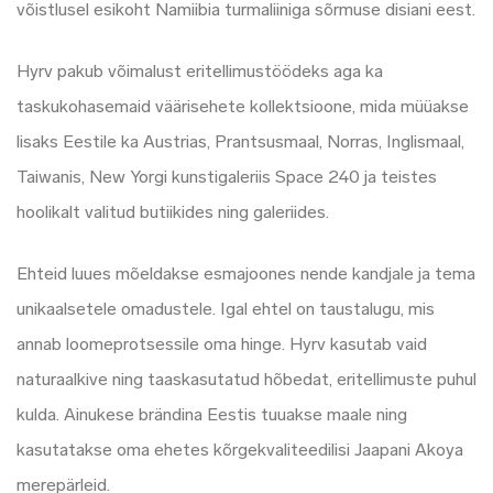
võistlusel esikoht Namiibia turmaliiniga sõrmuse disiani eest.
Hyrv pakub võimalust eritellimustöödeks aga ka
taskukohasemaid väärisehete kollektsioone, mida müüakse
lisaks Eestile ka Austrias, Prantsusmaal, Norras, Inglismaal,
Taiwanis, New Yorgi kunstigaleriis Space 240 ja teistes
hoolikalt valitud butiikides ning galeriides.
Ehteid luues mõeldakse esmajoones nende kandjale ja tema
unikaalsetele omadustele. Igal ehtel on taustalugu, mis
annab loomeprotsessile oma hinge. Hyrv kasutab vaid
naturaalkive ning taaskasutatud hõbedat, eritellimuste puhul
kulda. Ainukese brändina Eestis tuuakse maale ning
kasutatakse oma ehetes kõrgekvaliteedilisi Jaapani Akoya
merepärleid.