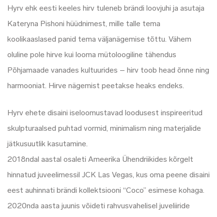
Hyrv ehk eesti keeles hirv tuleneb brändi loovjuhi ja asutaja
Kateryna Pishoni hüüdnimest, mille talle tema
koolikaaslased panid tema väljanägemise tõttu. Vähem
oluline pole hirve kui looma mütoloogiline tähendus
Põhjamaade vanades kultuurides – hirv toob head õnne ning
harmooniat. Hirve nägemist peetakse heaks endeks.
Hyrv ehete disaini iseloomustavad loodusest inspireeritud
skulpturaalsed puhtad vormid, minimalism ning materjalide
jätkusuutlik kasutamine.
2018ndal aastal osaleti Ameerika Ühendriikides kõrgelt
hinnatud juveelimessil JCK Las Vegas, kus oma peene disaini
eest auhinnati brändi kollektsiooni “Coco” esimese kohaga.
2020nda aasta juunis võideti rahvusvahelisel juveliiride