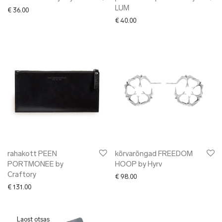
LUM
€
36.00
€
40.00
rahakott PEEN
kõrvarõngad FREEDOM
PORTMONEE by
HOOP by Hyrv
Craftory
€
98.00
€
131.00