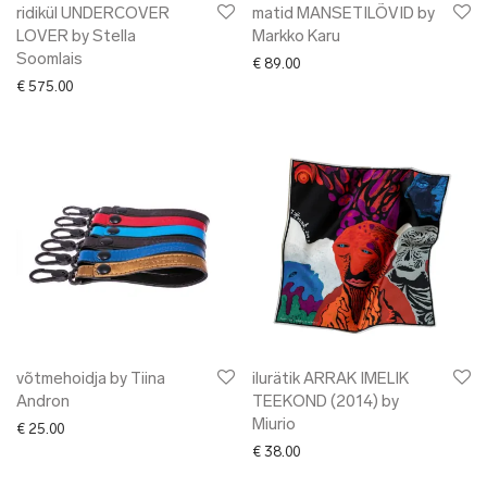
ridikül UNDERCOVER
matid MANSETILÕVID by
LOVER by Stella
Markko Karu
Soomlais
€
89.00
€
575.00
võtmehoidja by Tiina
ilurätik ARRAK IMELIK
Andron
TEEKOND (2014) by
Miurio
€
25.00
€
38.00