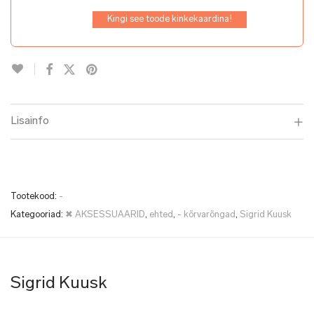
Kingi see toode kinkekaardina!
Lisainfo
Tootekood:
-
Kategooriad:
✖ AKSESSUAARID
,
ehted
,
- kõrvarõngad
,
Sigrid Kuusk
Sigrid Kuusk