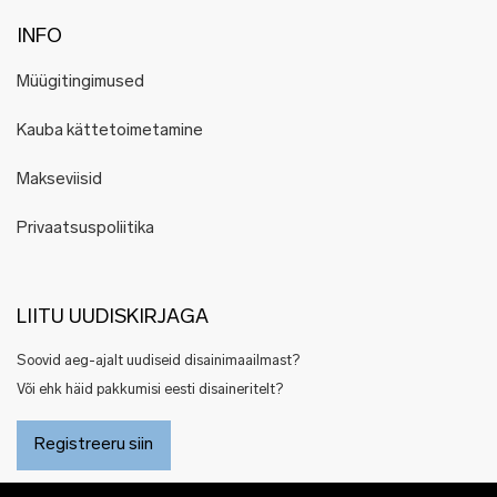
INFO
Müügitingimused
Kauba kättetoimetamine
Makseviisid
Privaatsuspoliitika
LIITU UUDISKIRJAGA
Soovid aeg-ajalt uudiseid disainimaailmast?
Või ehk häid pakkumisi eesti disaineritelt?
Registreeru siin