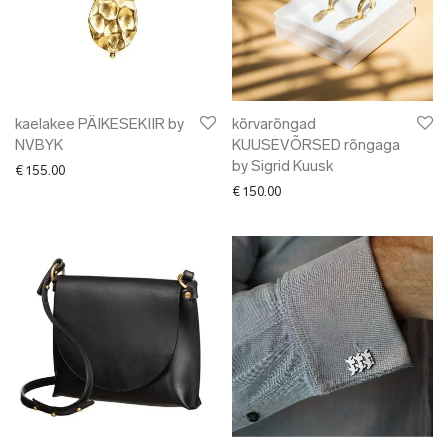
kaelakee PÄIKESEKIIR by
kõrvarõngad
NVBYK
KUUSEVÕRSED rõngaga
by Sigrid Kuusk
€
155.00
€
150.00