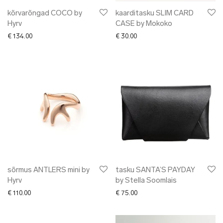
kõrvarõngad COCO by
kaarditasku SLIM CARD
Hyrv
CASE by Mokoko
€
134.00
€
30.00
sõrmus ANTLERS mini by
tasku SANTA’S PAYDAY
Hyrv
by Stella Soomlais
€
110.00
€
75.00