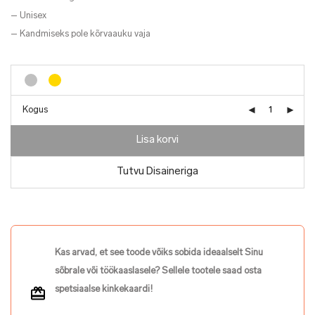
– Unisex
– Kandmiseks pole kõrvaauku vaja
Kogus
Lisa korvi
Tutvu Disaineriga
Kas arvad, et see toode võiks sobida ideaalselt Sinu
sõbrale või töökaaslasele? Sellele tootele saad osta
spetsiaalse kinkekaardi!