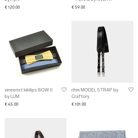
€
120.00
€
59.00
vineerist kikilips BOW II
rihm MODEL STRAP by
by LUM
Craftory
€
45.00
€
101.00