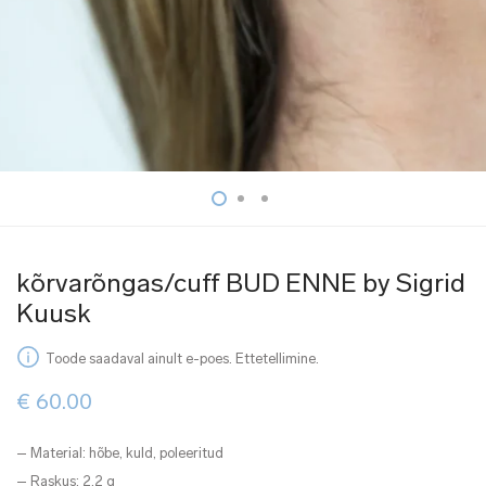
kõrvarõngas/cuff BUD ENNE by Sigrid
Kuusk
Toode saadaval ainult e-poes. Ettetellimine.
€
60.00
– Material: hõbe, kuld, poleeritud
– Raskus: 2.2 g