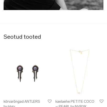
Seotud tooted
kõrvarõngad ANTLERS
kaelaehe PETITE COCO
by Hyrv
– PEARL by NVBYK