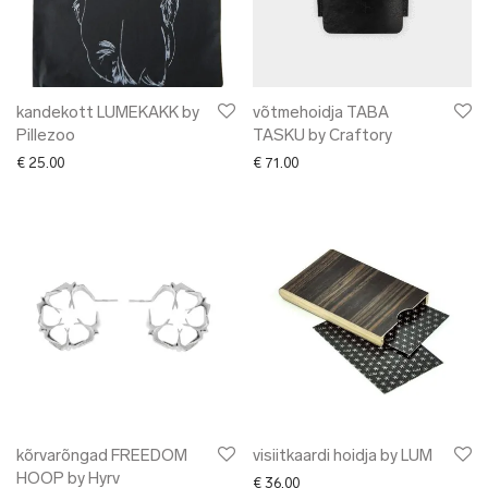
kandekott LUMEKAKK by
võtmehoidja TABA
Pillezoo
TASKU by Craftory
€
25.00
€
71.00
kõrvarõngad FREEDOM
visiitkaardi hoidja by LUM
HOOP by Hyrv
€
36.00