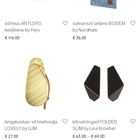
sõrmus ANTLERS
sülearvuti ümbris BODEM
keskmine by Hyrv
by Nordhale
€
116.00
€
36.00
kingalusikas-võtmehoidja
kõrvarõngad FOLDED
LOVELY by LUM
SLIM by Lisa Kroeber
Price range: € 63.0
€
27.00
€
63.00
–
€
69.00