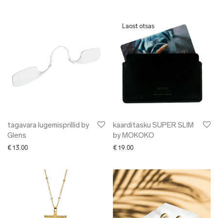
tagavara lugemisprillid by
kaarditasku SUPER SLIM
Glens
by MOKOKO
€
13.00
€
19.00