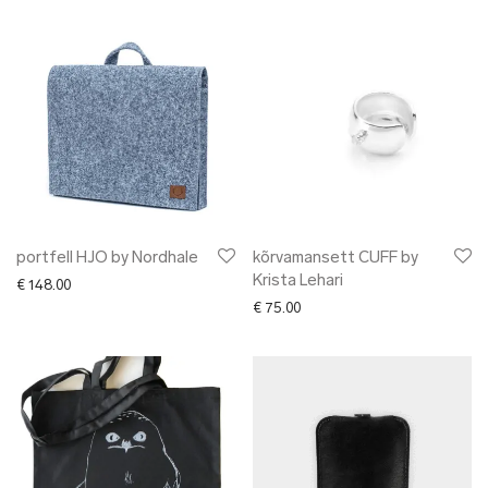
portfell HJO by Nordhale
kõrvamansett CUFF by
Krista Lehari
€
148.00
€
75.00