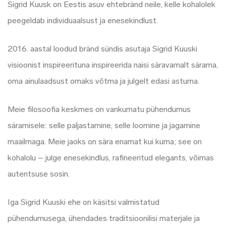
Sigrid Kuusk on Eestis asuv ehtebränd neile, kelle kohalolek
peegeldab individuaalsust ja enesekindlust.
2016. aastal loodud bränd sündis asutaja Sigrid Kuuski
visioonist
inspireerituna inspireerida naisi säravamalt särama,
oma
ainulaadsust omaks võtma ja julgelt edasi astuma.
Meie filosoofia keskmes on vankumatu pühendumus
säramisele: selle paljastamine, selle loomine ja jagamine
maailmaga. Meie jaoks on sära enamat kui kuma; see on
kohalolu – julge enesekindlus, rafineeritud elegants, võimas
autentsuse sosin.
Iga Sigrid Kuuski ehe on käsitsi valmistatud
pühendumusega, ühendades traditsioonilisi materjale ja