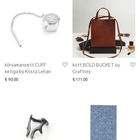
kõrvamansett CUFF
kott BOLD BUCKET by
ketiga by Krista Lehari
Craftory
€
90.00
€
171.00