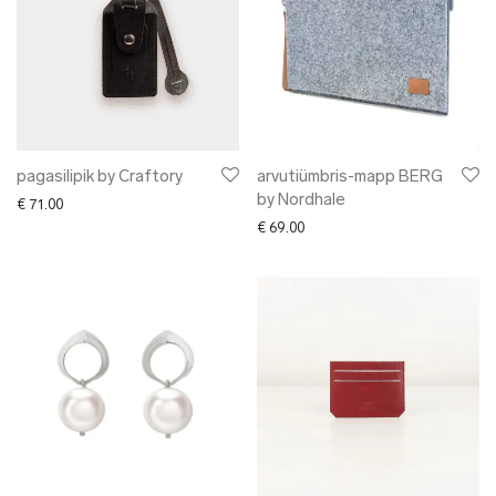
pagasilipik by Craftory
arvutiümbris-mapp BERG
by Nordhale
€
71.00
€
69.00