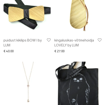
puidust kikilips BOW I by
kingalusikas-võtmehoidja
LUM
LOVELY by LUM
€
40.00
€
27.00