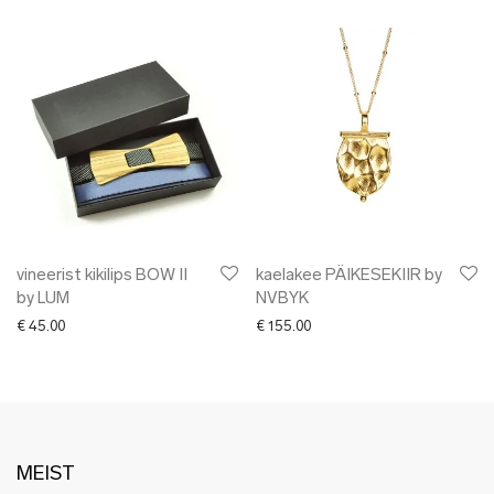
vineerist kikilips BOW II
kaelakee PÄIKESEKIIR by
by LUM
NVBYK
€
45.00
€
155.00
MEIST