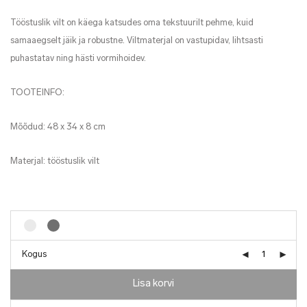
Tööstuslik vilt on käega katsudes oma tekstuurilt pehme, kuid
samaaegselt jäik ja robustne. Viltmaterjal on vastupidav, lihtsasti
puhastatav ning hästi vormihoidev.
TOOTEINFO:
Mõõdud: 48 x 34 x 8 cm
Materjal: tööstuslik vilt
Kogus
Lisa korvi