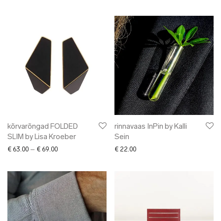
kõrvarõngad FOLDED
rinnavaas InPin by Kalli
SLIM by Lisa Kroeber
Sein
Price range: € 63.00 through € 69.00
€
63.00
–
€
69.00
€
22.00