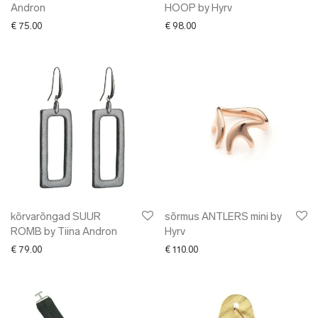
Andron
HOOP by Hyrv
€
75.00
€
98.00
kõrvarõngad SUUR
sõrmus ANTLERS mini by
ROMB by Tiina Andron
Hyrv
€
79.00
€
110.00