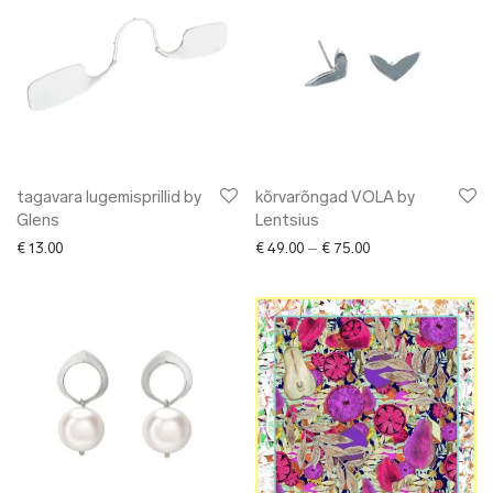
tagavara lugemisprillid by
kõrvarõngad VOLA by
Glens
Lentsius
Price range: € 49.0
€
13.00
€
49.00
–
€
75.00