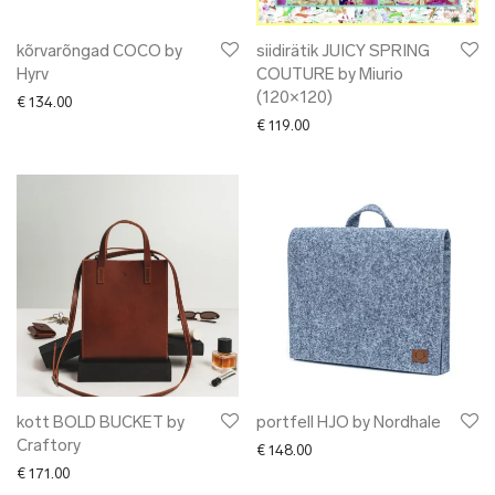
kõrvarõngad COCO by
siidirätik JUICY SPRING
Hyrv
COUTURE by Miurio
(120×120)
€
134.00
€
119.00
kott BOLD BUCKET by
portfell HJO by Nordhale
Craftory
€
148.00
€
171.00