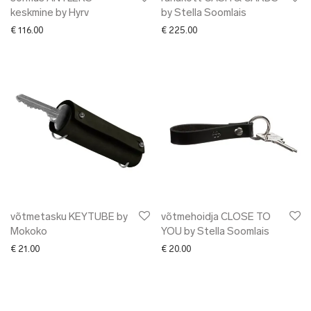
keskmine by Hyrv
by Stella Soomlais
€
116.00
€
225.00
võtmetasku KEYTUBE by
võtmehoidja CLOSE TO
Mokoko
YOU by Stella Soomlais
€
21.00
€
20.00