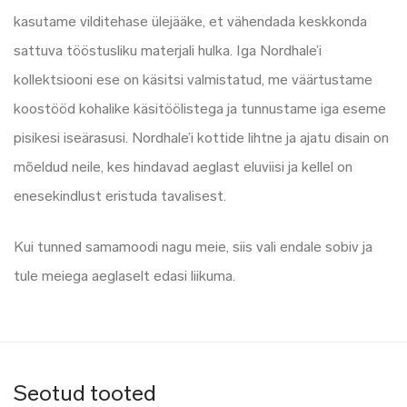
kasutame vilditehase ülejääke, et vähendada keskkonda
sattuva tööstusliku materjali hulka. Iga Nordhale’i
kollektsiooni ese on käsitsi valmistatud, me väärtustame
koostööd kohalike käsitöölistega ja tunnustame iga eseme
pisikesi iseärasusi. Nordhale’i kottide lihtne ja ajatu disain on
mõeldud neile, kes hindavad aeglast eluviisi ja kellel on
enesekindlust eristuda tavalisest.
Kui tunned samamoodi nagu meie, siis vali endale sobiv ja
tule meiega aeglaselt edasi liikuma.
Seotud tooted