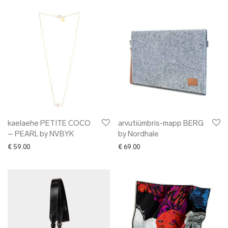
kaelaehe PETITE COCO
arvutiümbris-mapp BERG
– PEARL by NVBYK
by Nordhale
€
59.00
€
69.00