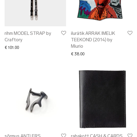
rihm MODEL STRAP by
ilurätik ARRAK IMELIK
Craftory
TEEKOND (2014) by
Miurio
€
101.00
€
38.00
sõrmus ANTLERS
rahakott CASH & CARDS