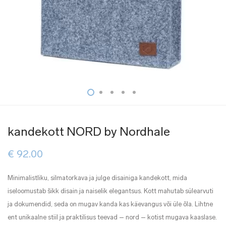
kandekott NORD by Nordhale
€
92.00
Minimalistliku, silmatorkava ja julge disainiga kandekott, mida
iseloomustab šikk disain ja naiselik elegantsus. Kott mahutab sülearvuti
ja dokumendid, seda on mugav kanda kas käevangus või üle õla. Lihtne
ent unikaalne stiil ja praktilisus teevad – nord – kotist mugava kaaslase.