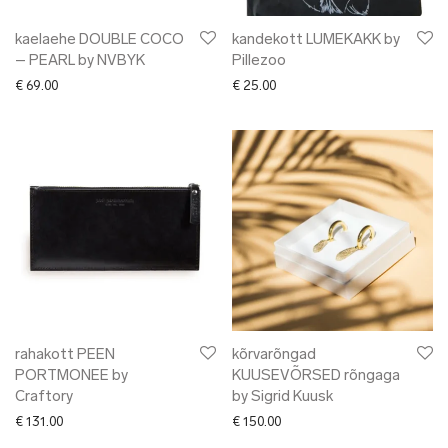
kaelaehe DOUBLE COCO
kandekott LUMEKAKK by
– PEARL by NVBYK
Pillezoo
€
69.00
€
25.00
rahakott PEEN
kõrvarõngad
PORTMONEE by
KUUSEVÕRSED rõngaga
Craftory
by Sigrid Kuusk
€
131.00
€
150.00