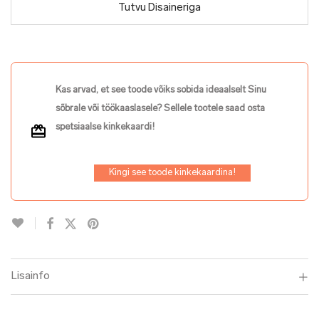
Tutvu Disaineriga
Kas arvad, et see toode võiks sobida ideaalselt Sinu
sõbrale või töökaaslasele? Sellele tootele saad osta
spetsiaalse kinkekaardi!
Kingi see toode kinkekaardina!
Lisainfo