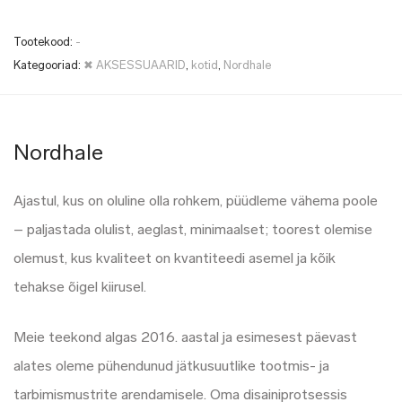
Tootekood:
-
Kategooriad:
✖ AKSESSUAARID
,
kotid
,
Nordhale
Nordhale
Ajastul, kus on oluline olla rohkem, püüdleme vähema poole
– paljastada olulist, aeglast, minimaalset; toorest olemise
olemust, kus kvaliteet on kvantiteedi asemel ja kõik
tehakse õigel kiirusel.
Meie teekond algas 2016. aastal ja esimesest päevast
alates oleme pühendunud jätkusuutlike tootmis- ja
tarbimismustrite arendamisele. Oma disainiprotsessis