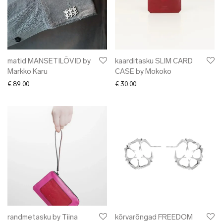
matid MANSETILÕVID by
kaarditasku SLIM CARD
Markko Karu
CASE by Mokoko
€
89.00
€
30.00
randmetasku by Tiina
kõrvarõngad FREEDOM