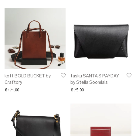
kott BOLD BUCKET by
tasku SANTA’S PAYDAY
Craftory
by Stella Soomlais
€
171.00
€
75.00