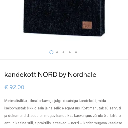
kandekott NORD by Nordhale
€
92.00
Minimalistliku, silmatorkava ja julge disainiga kandekott, mida
iseloomustab šikk disain ja naiselik elegantsus. Kott mahutab sülearvuti
ja dokumendid, seda on mugav kanda kas käevangus või üle õla. Lihtne
ent unikaalne stiil ja praktilisus teevad – nord – kotist mugava kaaslase.