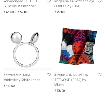
kõrvarõngad FOLDED
kingalusikas-võtmehoidja
SLIM by Lisa Kroeber
LOVELY by LUM
Price range: € 63.00 through € 69.00
€
63.00
–
€
69.00
€
27.00
sõrmus MIKI.MIKI +
ilurätik ARRAK IMELIK
märkmik by Krista Lehari
TEEKOND (2014) by
Miurio
€
117.00
€
38.00