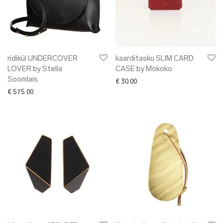
ridikül UNDERCOVER
kaarditasku SLIM CARD
LOVER by Stella
CASE by Mokoko
Soomlais
€
30.00
€
575.00