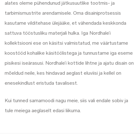
alates oleme pühendunud jätkusuutlike tootmis- ja
tarbimismustrite arendamisele. Oma disainiprotsessis
kasutame vilditehase ülejääke, et vähendada keskkonda
sattuva tööstusliku materjali hulka. Iga Nordhale’i
kollektsiooni ese on käsitsi valmistatud, me väärtustame
koostööd kohalike käsitöölistega ja tunnustame iga eseme
pisikesi iseärasusi. Nordhale’i kottide lihtne ja ajatu disain on
mõeldud neile, kes hindavad aeglast eluviisi ja kellel on
enesekindlust eristuda tavalisest.
Kui tunned samamoodi nagu meie, siis vali endale sobiv ja
tule meiega aeglaselt edasi liikuma.