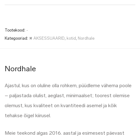
Tootekood:
-
Kategooriad:
✖ AKSESSUAARID
,
kotid
,
Nordhale
Nordhale
Ajastul, kus on oluline olla rohkem, püüdleme vähema poole
– paljastada olulist, aeglast, minimaalset; toorest olemise
olemust, kus kvaliteet on kvantiteedi asemel ja kõik
tehakse õigel kiirusel.
Meie teekond algas 2016. aastal ja esimesest päevast