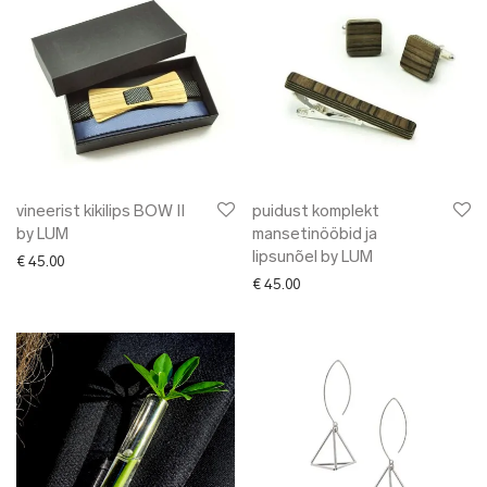
vineerist kikilips BOW II
puidust komplekt
by LUM
mansetinööbid ja
lipsunõel by LUM
€
45.00
€
45.00