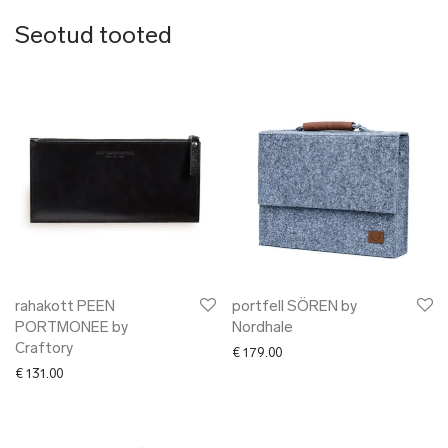
Seotud tooted
rahakott PEEN
portfell SÖREN by
PORTMONEE by
Nordhale
Craftory
€
179.00
€
131.00