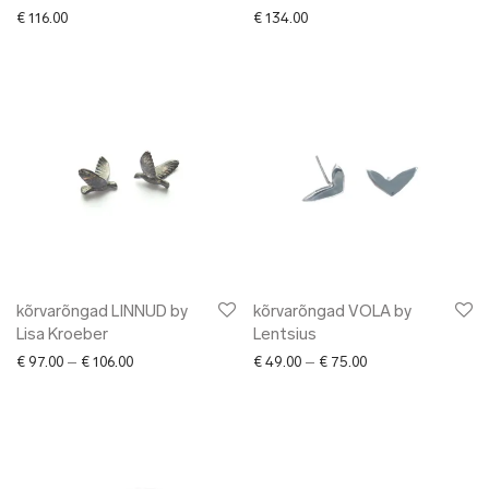
€
116.00
€
134.00
kõrvarõngad LINNUD by
kõrvarõngad VOLA by
Lisa Kroeber
Lentsius
Price range: € 97.00 through € 106.00
Price range: € 49.0
€
97.00
–
€
106.00
€
49.00
–
€
75.00