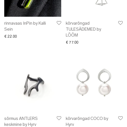
rinnavaas InPin by Kalli
kõrvarõngad
Sein
TULESÄDEMED by
LÕÕM
€
22.00
€
77.00
sõrmus ANTLERS
kõrvarõngad COCO by
keskmine by Hyrv
Hyrv