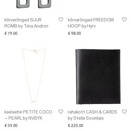
kõrvarõngad SUUR
kõrvarõngad FREEDOM
ROMB by Tiina Andron
HOOP by Hyrv
€
79.00
€
98.00
kaelaehe PETITE COCO
rahakott CASH & CARDS
– PEARL by NVBYK
by Stella Soomlais
€
59.00
€
225.00