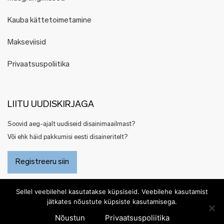
Kauba kättetoimetamine
Makseviisid
Privaatsuspoliitika
LIITU UUDISKIRJAGA
Soovid aeg-ajalt uudiseid disainimaailmast?
Või ehk häid pakkumisi eesti disaineritelt?
Registreeru siin
Sellel veebilehel kasutatakse küpsiseid. Veebilehe kasutamist
jätkates nõustute küpsiste kasutamisega.
Nõustun
Privaatsuspoliitika