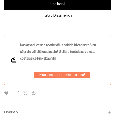
Lisa korvi
Tutvu Disaineriga
Kas arvad, et see toode võiks sobida ideaalselt Sinu
sõbrale või töökaaslasele? Sellele tootele saad osta
spetsiaalse kinkekaardi!
Kingi see toode kinkekaardina!
Lisainfo