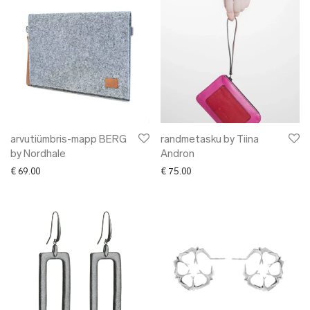
arvutiümbris-mapp BERG
randmetasku by Tiina
by Nordhale
Andron
€
69.00
€
75.00