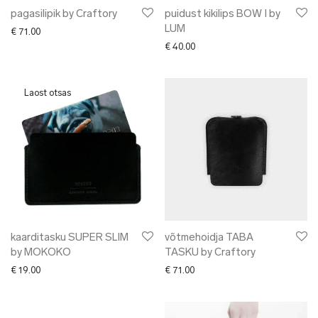
pagasilipik by Craftory
puidust kikilips BOW I by
LUM
€
71.00
€
40.00
kaarditasku SUPER SLIM
võtmehoidja TABA
by MOKOKO
TASKU by Craftory
€
19.00
€
71.00