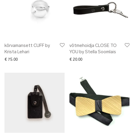
kõrvamansett CUFF by
võtmehoidja CLOSE TO
Krista Lehari
YOU by Stella Soomlais
€
75.00
€
20.00