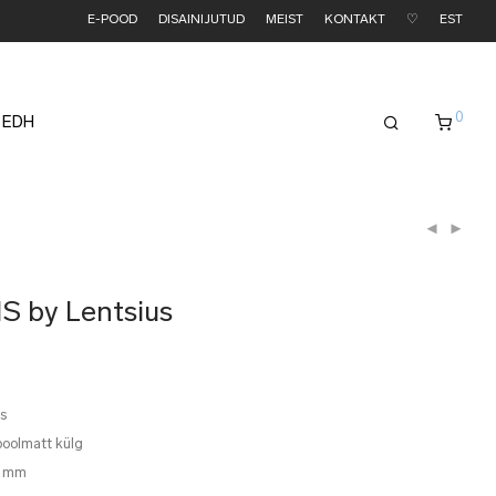
E-POOD
DISAINIJUTUD
MEIST
KONTAKT
♡
EST
0
 EDH
S by Lentsius
as
 poolmatt külg
8 mm