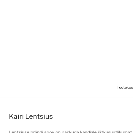
Tooteko
Kairi Lentsius
Lentsiuse brändi soov on pakkuda kandjale jätkusuutlikumat 