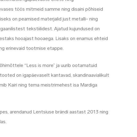
äevases töös mitmeid samme ning disaini põhiseid
iseks on peamised materjalid just metalli- ning
gaanilistest tekstiilidest. Ajatud kujundused on
kestaks hooajast hooaega. Lisaks on enamus ehteid
ing erinevaid tootmise etappe.
 põhimõttele “Less is more” ja uurib ootamatuid
 tooted on igapäevaselt kantavad, skandinaavialikult
lmib Kairi ning tema meistrimehest isa Mardiga
õppes, arendanud Lentsiuse brändi aastast 2013 ning
as.