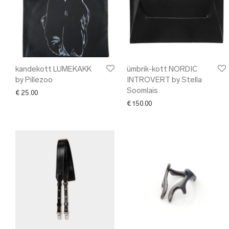
kandekott LUMEKAKK
ümbrik-kott NORDIC
by Pillezoo
INTROVERT by Stella
Soomlais
€
25.00
€
150.00