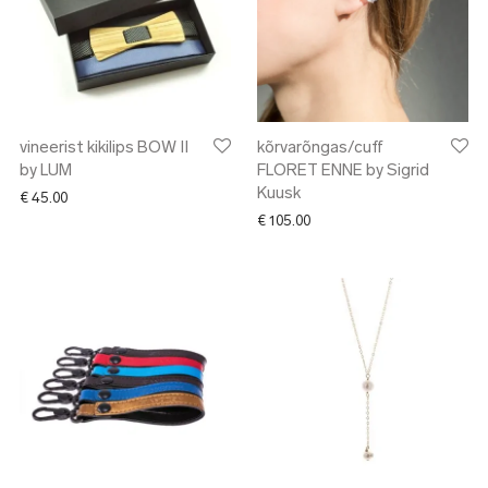
vineerist kikilips BOW II
kõrvarõngas/cuff
by LUM
FLORET ENNE by Sigrid
Kuusk
€
45.00
€
105.00