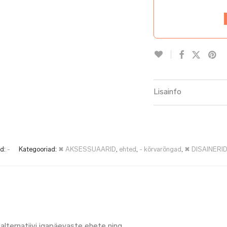
Lisainfo
od:
-
Kategooriad:
✖ AKSESSUAARID
,
ehted
,
- kõrvarõngad
,
✖ DISAINERI
alternatiivi igapäevaste ehete ning