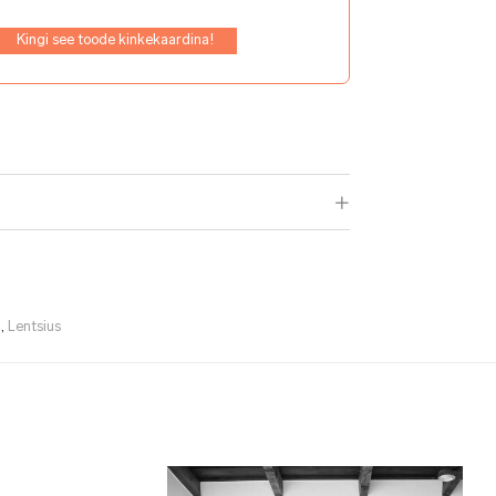
Kingi see toode kinkekaardina!
D
,
Lentsius