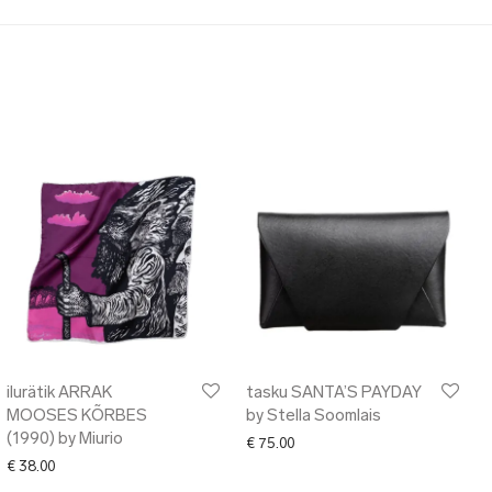
ilurätik ARRAK
tasku SANTA’S PAYDAY
MOOSES KÕRBES
by Stella Soomlais
(1990) by Miurio
€
75.00
€
38.00