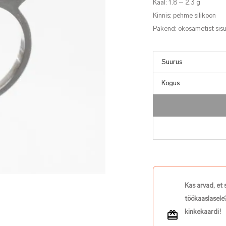
Kaal: 1.8 – 2.3 g
Kinnis: pehme silikoon
Pakend: ökosametist sis
Kogus
Kas arvad, et 
töökaaslasele?
kinkekaardi!