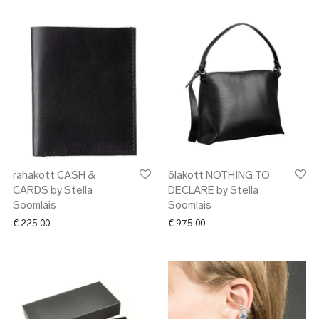
rahakott CASH &
õlakott NOTHING TO
CARDS by Stella
DECLARE by Stella
Soomlais
Soomlais
€
225.00
€
975.00