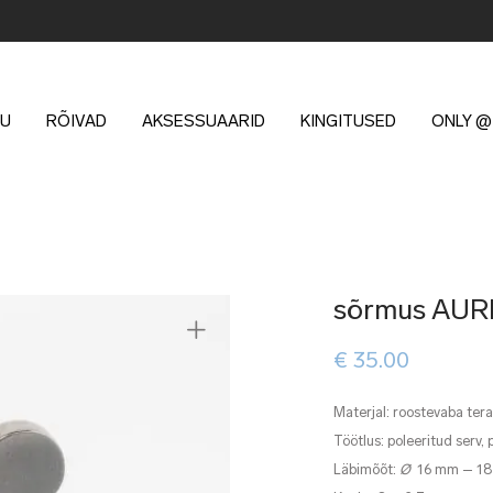
U
RÕIVAD
AKSESSUAARID
KINGITUSED
ONLY @
sõrmus AURI
€
35.00
Materjal: roostevaba ter
Töötlus: poleeritud serv,
Läbimõõt:
Ø
16 mm – 1