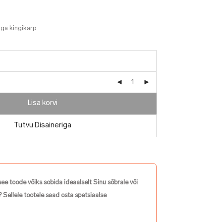
uga kingikarp
Lisa korvi
Tutvu Disaineriga
see toode võiks sobida ideaalselt Sinu sõbrale või
 Sellele tootele saad osta spetsiaalse