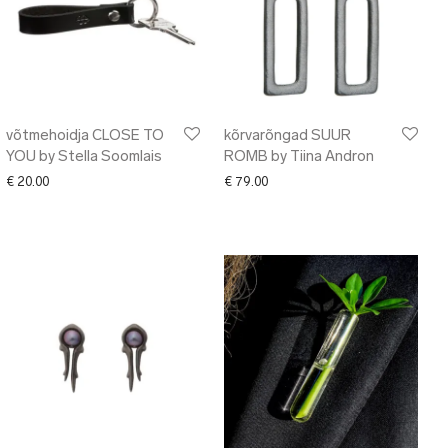
võtmehoidja CLOSE TO
kõrvarõngad SUUR
YOU by Stella Soomlais
ROMB by Tiina Andron
€
20.00
€
79.00