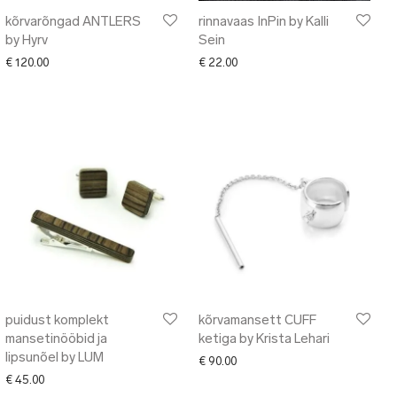
kõrvarõngad ANTLERS
rinnavaas InPin by Kalli
by Hyrv
Sein
€
120.00
€
22.00
puidust komplekt
kõrvamansett CUFF
mansetinööbid ja
ketiga by Krista Lehari
lipsunõel by LUM
00 through € 75.00
€
90.00
€
45.00