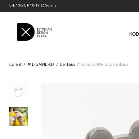
E-L 10-21, P 10-19 @ Solaris
KOD
Esileht
/
✖ DISAINERID
/
Lentsius
/
sõrmus AURIS by Lentsius