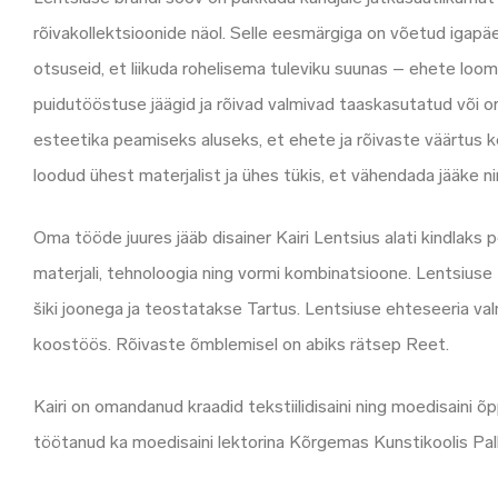
rõivakollektsioonide näol. Selle eesmärgiga on võetud igap
otsuseid, et liikuda rohelisema tuleviku suunas – ehete loom
puidutööstuse jäägid ja rõivad valmivad taaskasutatud või or
esteetika peamiseks aluseks, et ehete ja rõivaste väärtus 
loodud ühest materjalist ja ühes tükis, et vähendada jääke n
Oma tööde juures jääb disainer Kairi Lentsius alati kindlaks
materjali, tehnoloogia ning vormi kombinatsioone. Lentsiuse
šiki joonega ja teostatakse Tartus. Lentsiuse ehteseeria va
koostöös. Rõivaste õmblemisel on abiks rätsep Reet.
Kairi on omandanud kraadid tekstiilidisaini ning moedisaini 
töötanud ka moedisaini lektorina Kõrgemas Kunstikoolis Pall