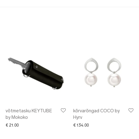
võtmetasku KEYTUBE
kõrvarõngad COCO by
by Mokoko
Hyrv
€
21.00
€
134.00