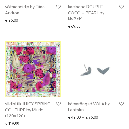
võtmehoidja by Tiina
kaelaehe DOUBLE
Andron
COCO – PEARL by
NVBYK
€
25.00
€
69.00
siidirätik JUICY SPRING
kõrvarõngad VOLA by
COUTURE by Miurio
Lentsius
(120×120)
Price range: € 49.
€
49.00
–
€
75.00
€
119.00