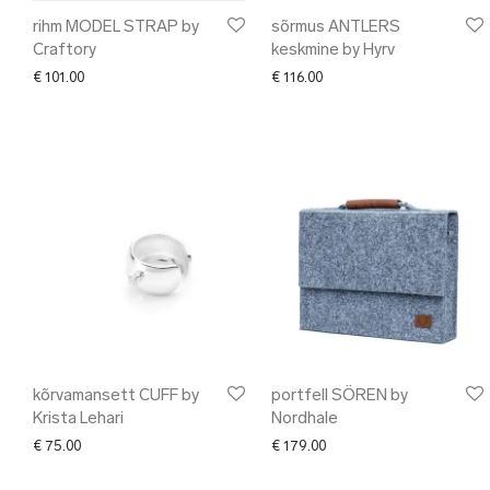
rihm MODEL STRAP by
sõrmus ANTLERS
Craftory
keskmine by Hyrv
€
101.00
€
116.00
kõrvamansett CUFF by
portfell SÖREN by
Krista Lehari
Nordhale
€
75.00
€
179.00