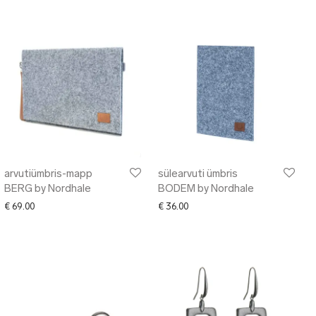
arvutiümbris-mapp
sülearvuti ümbris
BERG by Nordhale
BODEM by Nordhale
€
69.00
€
36.00