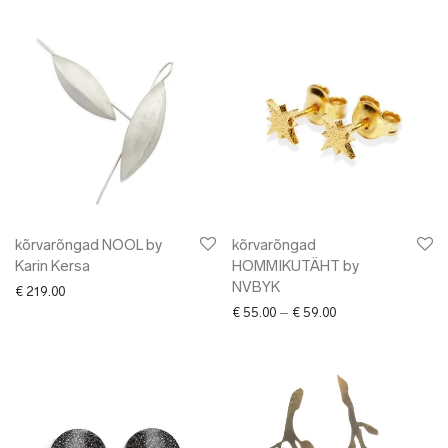
kõrvarõngad NOOL by
kõrvarõngad
Karin Kersa
HOMMIKUTÄHT by
NVBYK
€
219.00
Price range: € 55.0
€
55.00
–
€
59.00