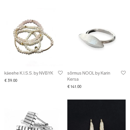
käeehe K.I.S.S. by NVBYK
sõrmus NOOL by Karin
Kersa
€
39.00
€
141.00