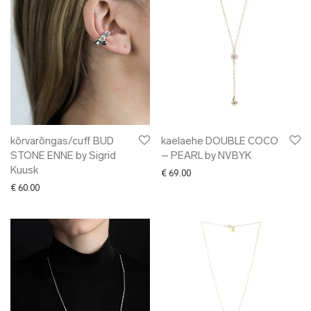
kõrvarõngas/cuff BUD
kaelaehe DOUBLE COCO
STONE ENNE by Sigrid
– PEARL by NVBYK
Kuusk
€
69.00
€
60.00