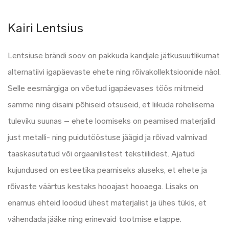
Kairi Lentsius
Lentsiuse brändi soov on pakkuda kandjale jätkusuutlikumat
alternatiivi igapäevaste ehete ning rõivakollektsioonide näol.
Selle eesmärgiga on võetud igapäevases töös mitmeid
samme ning disaini põhiseid otsuseid, et liikuda rohelisema
tuleviku suunas – ehete loomiseks on peamised materjalid
just metalli- ning puidutööstuse jäägid ja rõivad valmivad
taaskasutatud või orgaanilistest tekstiilidest. Ajatud
kujundused on esteetika peamiseks aluseks, et ehete ja
rõivaste väärtus kestaks hooajast hooaega. Lisaks on
enamus ehteid loodud ühest materjalist ja ühes tükis, et
vähendada jääke ning erinevaid tootmise etappe.