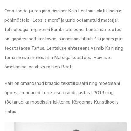
Oma tööde juures jääb disainer Kairi Lentsius alati kindlaks
põhimõttele “Less is more” ja uurib ootamatuid materjali,
tehnoloogia ning vormi kombinatsioone. Lentsiuse tooted
on igapäevaselt kantavad, skandinaavialikult šiki joonega ja
teostatakse Tartus. Lentsiuse ehteseeria valmib Kairi ning
tema meistrimehest isa Mardiga koostöös. Rõivaste
õmblemisel on abiks rätsep Reet.
Kairi on omandanud kraadid tekstiilidisaini ning moedisaini
õppes, arendanud Lentsiuse brändi aastast 2013 ning
töötanud ka moedisaini lektorina Kõrgemas Kunstikoolis
Pallas.