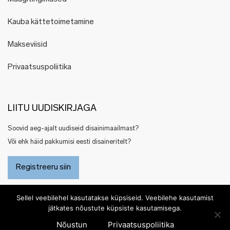
Kauba kättetoimetamine
Makseviisid
Privaatsuspoliitika
LIITU UUDISKIRJAGA
Soovid aeg-ajalt uudiseid disainimaailmast?
Või ehk häid pakkumisi eesti disaineritelt?
Registreeru siin
Sellel veebilehel kasutatakse küpsiseid. Veebilehe kasutamist
jätkates nõustute küpsiste kasutamisega.
Nõustun
Privaatsuspoliitika