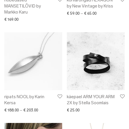
hõbedased
kõrvarõngad HEXAGON
MANSETILÕVID by
by New Vintage by Kriss
Markko Karu
Price range: € 59.0
€
59.00
–
€
65.00
€
169.00
ripats NOOL by Karin
käepael ARM YOUR ARM
Kersa
2X by Stella Soomlais
Price range: € 188.00 through € 203.00
€
188.00
–
€
203.00
€
25.00