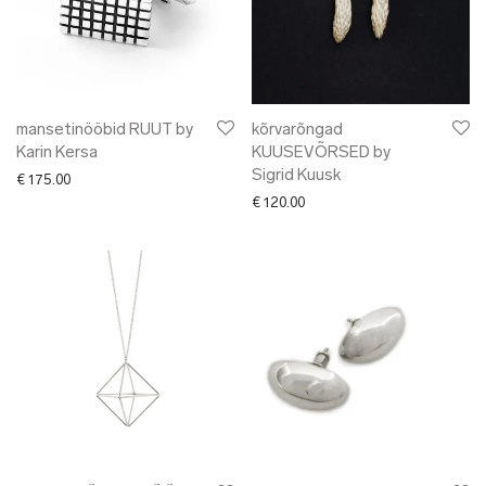
mansetinööbid RUUT by
kõrvarõngad
Karin Kersa
KUUSEVÕRSED by
Sigrid Kuusk
€
175.00
€
120.00