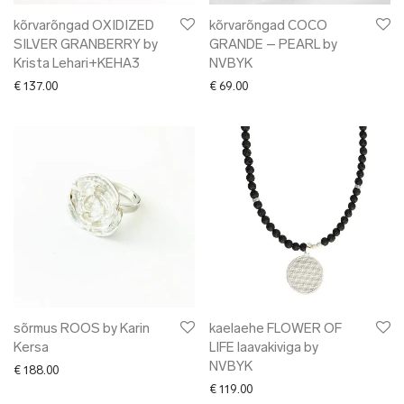
kõrvarõngad OXIDIZED
kõrvarõngad COCO
SILVER GRANBERRY by
GRANDE – PEARL by
Krista Lehari+KEHA3
NVBYK
€
137.00
€
69.00
sõrmus ROOS by Karin
kaelaehe FLOWER OF
Kersa
LIFE laavakiviga by
NVBYK
€
188.00
€
119.00