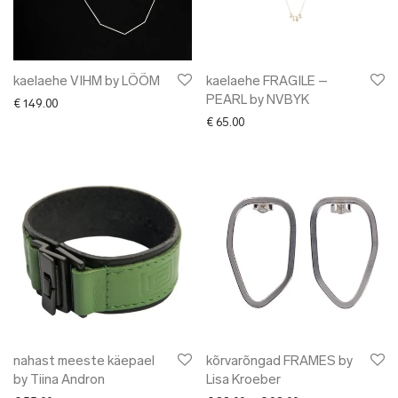
kaelaehe VIHM by LÕÕM
kaelaehe FRAGILE –
PEARL by NVBYK
€
149.00
€
65.00
nahast meeste käepael
kõrvarõngad FRAMES by
by Tiina Andron
Lisa Kroeber