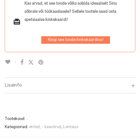
Kas arvad, et see toode võiks sobida ideaalselt Sinu
sõbrale või töökaaslasele? Sellele tootele saad osta
spetsiaalse kinkekaardi!
Kingi see toode kinkekaardina!
Lisainfo
Tootekood:
-
Kategooriad:
ehted
,
- käevõrud
,
Lentsius