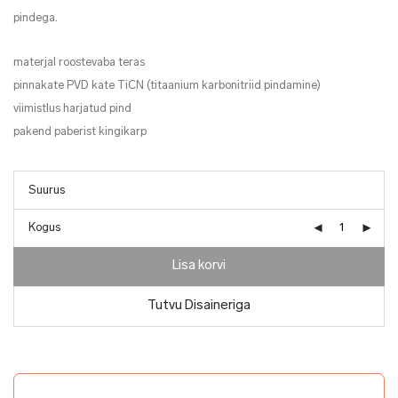
pindega.
materjal roostevaba teras
pinnakate PVD kate TiCN (titaanium karbonitriid pindamine)
viimistlus harjatud pind
pakend paberist kingikarp
Kogus
Lisa korvi
Tutvu Disaineriga