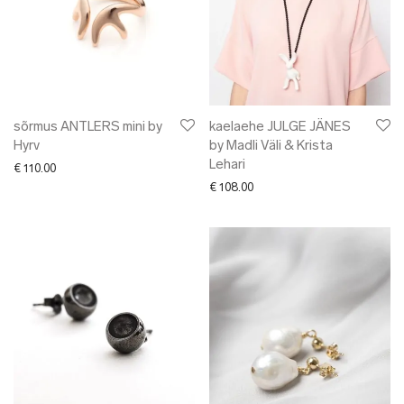
sõrmus ANTLERS mini by
kaelaehe JULGE JÄNES
Hyrv
by Madli Väli & Krista
Lehari
€
110.00
€
108.00