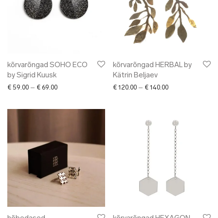
kõrvarõngad SOHO ECO
kõrvarõngad HERBAL by
by Sigrid Kuusk
Kätrin Beljaev
Price range: € 59.00 through € 69.00
Price range: € 12
€
59.00
–
€
69.00
€
120.00
–
€
140.00