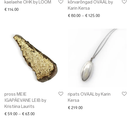
kaelaehe ÕHK by LÕÕM
kõrvarõngad OVAAL by
Karin Kersa
€
114.00
Price range: € 80.
€
80.00
–
€
125.00
pross MEIE
ripats OVAAL by Karin
IGAPÄEVANE LEIB by
Kersa
Kristiina Laurits
€
219.00
Price range: € 59.00 through € 63.00
€
59.00
–
€
63.00