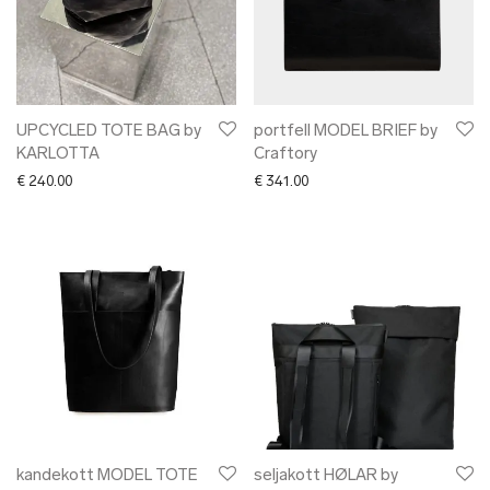
UPCYCLED TOTE BAG by
portfell MODEL BRIEF by
KARLOTTA
Craftory
€
240.00
€
341.00
kandekott MODEL TOTE
seljakott HØLAR by