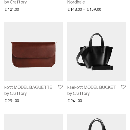
by Craftory
Nordhale
Price range: € 14
€
421.00
€
148.00
–
€
159.00
kott MODEL BAGUETTE
käekott MODEL BUCKET
by Craftory
by Craftory
€
291.00
€
241.00