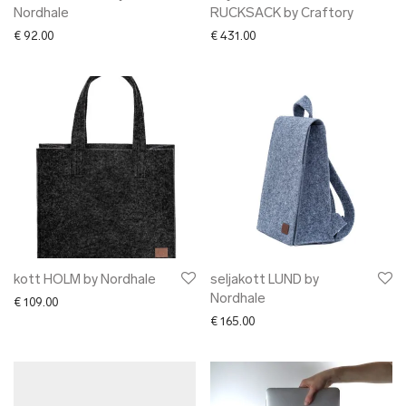
Nordhale
RUCKSACK by Craftory
€
92.00
€
431.00
kott HOLM by Nordhale
seljakott LUND by
Nordhale
€
109.00
€
165.00