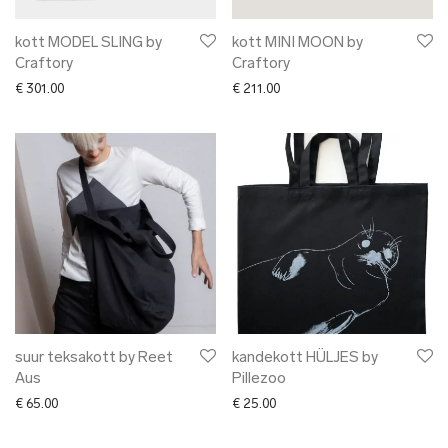
kott MODEL SLING by
kott MINI MOON by
Craftory
Craftory
€
301.00
€
211.00
suur teksakott by Reet
kandekott HÜLJES by
Aus
Pillezoo
€
65.00
€
25.00