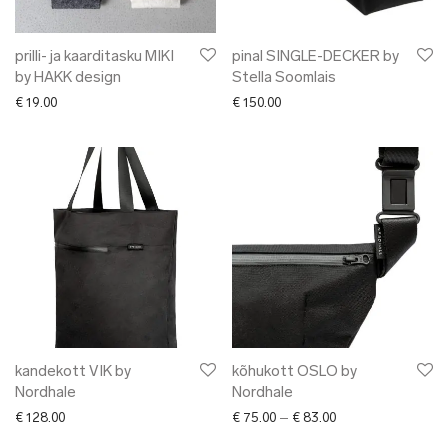
prilli- ja kaarditasku MIKI
pinal SINGLE-DECKER by
by HAKK design
Stella Soomlais
€
19.00
€
150.00
kandekott VIK by
kõhukott OSLO by
Nordhale
Nordhale
Price range: € 75.0
€
128.00
€
75.00
–
€
83.00