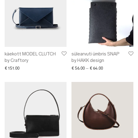
käekott MODEL CLUTCH
sülearvuti ümbris SNAP
by Craftory
by HAKK design
Price range: € 56.0
€
151.00
€
56.00
–
€
64.00