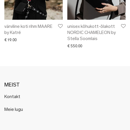
värviline koti rihm MAARE
unisex kõhukott-õlakott
by Katré
NORDIC CHAMELEON by
Stella Soomlais
€
19.00
€
550.00
MEIST
Kontakt
Meie lugu