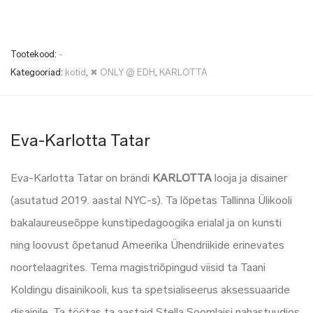
Tootekood:
-
Kategooriad:
kotid
,
✖ ONLY @ EDH
,
KARLOTTA
Eva-Karlotta Tatar
Eva-Karlotta Tatar on brändi
KARLOTTA
looja ja disainer
(asutatud 2019. aastal NYC-s). Ta lõpetas Tallinna Ülikooli
bakalaureuseõppe kunstipedagoogika erialal ja on kunsti
ning loovust õpetanud Ameerika Ühendriikide erinevates
noortelaagrites. Tema magistriõpingud viisid ta Taani
Koldingu disainikooli, kus ta spetsialiseerus aksessuaaride
disainile. Ta töötas ta aastaid Stella Soomlaisi nahastuudios,