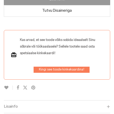
Tutvu Disaineriga
Kas arvad, et see toode võiks sobida ideaalselt Sinu
sõbrale või töökaaslasele? Sellele tootele saad osta
spetsiaalse kinkekaardi!
Kingi see toode kinkekaardina!
Lisainfo