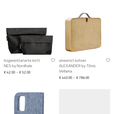
hügieenitarvete kott
vineerist kohver
NES by Nordhale
ALEXANDER by Tõnis
Vellama
Price range: € 42.00 through € 52.00
€
42.00
–
€
52.00
Price range: € 4
€
440.00
–
€
786.00