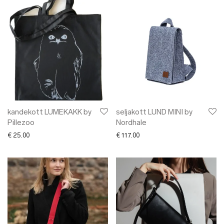
kandekott LUMEKAKK by
seljakott LUND MINI by
Pillezoo
Nordhale
€
25.00
€
117.00