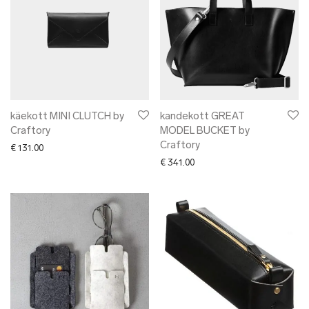
käekott MINI CLUTCH by
kandekott GREAT
Craftory
MODEL BUCKET by
Craftory
€
131.00
€
341.00