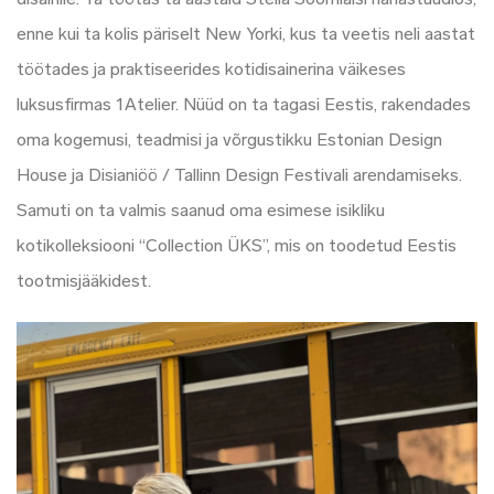
enne kui ta kolis päriselt New Yorki, kus ta veetis neli aastat
töötades ja praktiseerides kotidisainerina väikeses
luksusfirmas 1Atelier. Nüüd on ta tagasi Eestis, rakendades
oma kogemusi, teadmisi ja võrgustikku Estonian Design
House ja Disianiöö / Tallinn Design Festivali arendamiseks.
Samuti on ta valmis saanud oma esimese isikliku
kotikolleksiooni “Collection ÜKS”, mis on toodetud Eestis
tootmisjääkidest.