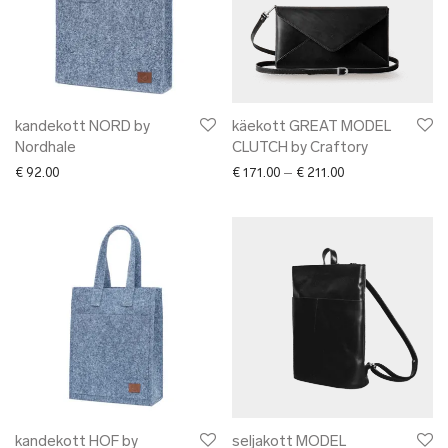
kandekott NORD by
käekott GREAT MODEL
Nordhale
CLUTCH by Craftory
Price range: € 171
€
92.00
€
171.00
–
€
211.00
kandekott HOF by
seljakott MODEL