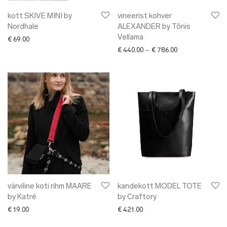
kott SKIVE MINI by
vineerist kohver
Nordhale
ALEXANDER by Tõnis
Vellama
€
69.00
Price range: € 4
€
440.00
–
€
786.00
värviline koti rihm MAARE
kandekott MODEL TOTE
by Katré
by Craftory
€
19.00
€
421.00