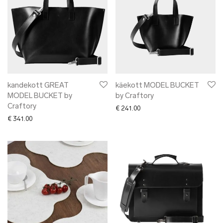
kandekott GREAT
käekott MODEL BUCKET
MODEL BUCKET by
by Craftory
Craftory
€
241.00
€
341.00