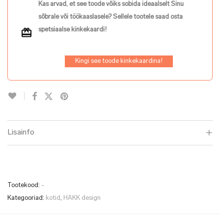
Kas arvad, et see toode võiks sobida ideaalselt Sinu
sõbrale või töökaaslasele? Sellele tootele saad osta
spetsiaalse kinkekaardi!
Kingi see toode kinkekaardina!
Lisainfo
Tootekood:
-
Kategooriad:
kotid
,
HAKK design