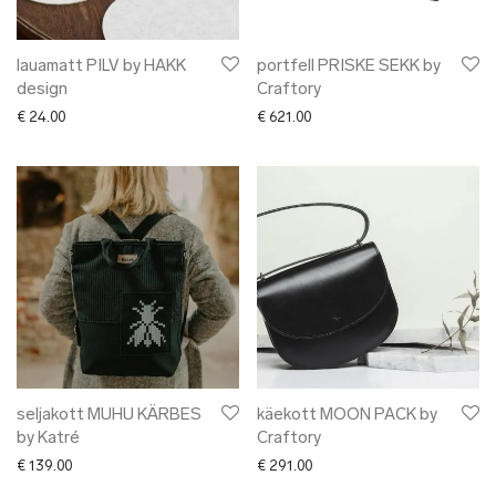
lauamatt PILV by HAKK
portfell PRISKE SEKK by
design
Craftory
€
24.00
€
621.00
seljakott MUHU KÄRBES
käekott MOON PACK by
by Katré
Craftory
€
139.00
€
291.00