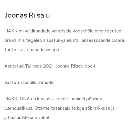
Joonas Riisalu
HAKK on valdkondade vahelisele koostööle orienteeritud
bränd, mis tegeleb sisustus-ja elustiili aksessuaaride disaini,
tootmise ja turundamisega.
Asutatud Tallinnas 2021 Joonas Riisalu poolt.
Vastutustundlik ärimudel.
HAKKi DNA on loovus ja traditsioonidel põhinev
uuenduslikkus. Otsime tasakaalu tarbija sõbralikkuse ja
jätkusuutlikkuse vahel.