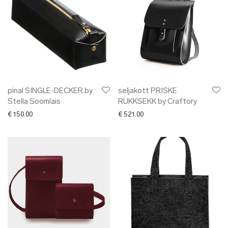
pinal SINGLE-DECKER by
seljakott PRISKE
Stella Soomlais
RUKKSEKK by Craftory
€
150.00
€
521.00