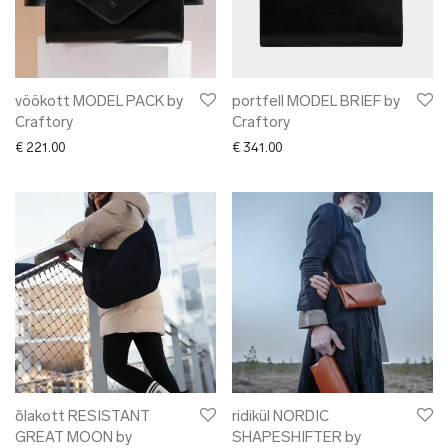
vöökott MODEL PACK by
portfell MODEL BRIEF by
Craftory
Craftory
€
221.00
€
341.00
õlakott RESISTANT
ridikül NORDIC
GREAT MOON by
SHAPESHIFTER by