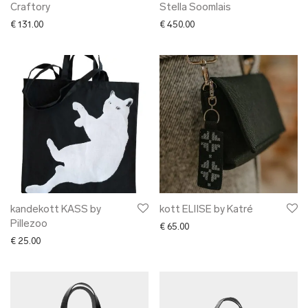
Craftory
Stella Soomlais
€
131.00
€
450.00
kandekott KASS by
kott ELIISE by Katré
Pillezoo
€
65.00
€
25.00