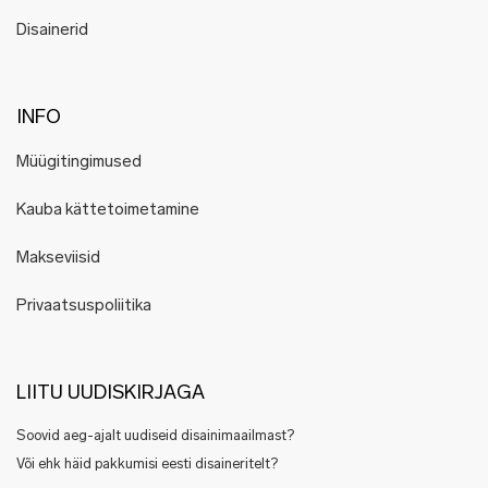
Disainerid
INFO
Müügitingimused
Kauba kättetoimetamine
Makseviisid
Privaatsuspoliitika
LIITU UUDISKIRJAGA
Soovid aeg-ajalt uudiseid disainimaailmast?
Või ehk häid pakkumisi eesti disaineritelt?