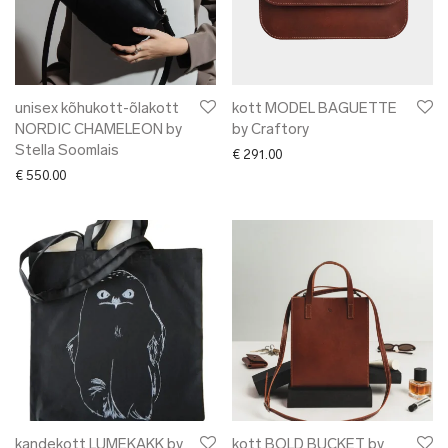
unisex kõhukott-õlakott
kott MODEL BAGUETTE
NORDIC CHAMELEON by
by Craftory
Stella Soomlais
€
291.00
€
550.00
kandekott LUMEKAKK by
kott BOLD BUCKET by