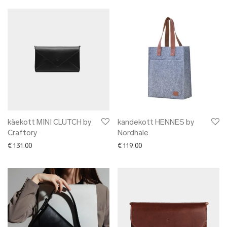
käekott MINI CLUTCH by
kandekott HENNES by
Craftory
Nordhale
€
131.00
€
119.00