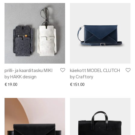
prilli- ja kaarditasku MIKI
käekott MODEL CLUTCH
by HAKK design
by Craftory
€
19.00
€
151.00