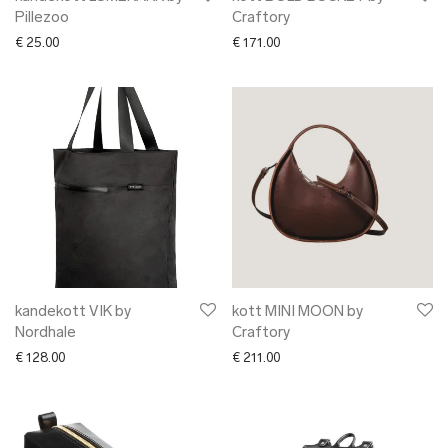
Pillezoo
Craftory
€
25.00
€
171.00
kandekott VIK by
kott MINI MOON by
Nordhale
Craftory
€
128.00
€
211.00