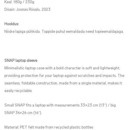
Kaal: 180g / 230g
Disain: Joonas Riisalu, 2023
Hooldus:
Niiske lapiga pühkida. Toppide puhul eemaldada need topieemaldajaga.
SNAP laptop sleeve
Minimalistic laptop case with a bold character is soft and lightweight,
providing protection for your laptop against scratches and impacts. The
seamless, foldable construction, made from a single material, makes it
easily recyclable.
Small SNAP fits a laptop with measurements 33×23 cm (13′′) / big
SNAP 36×26 cm (16′′).
Material: PET felt made from recycled plastic bottles