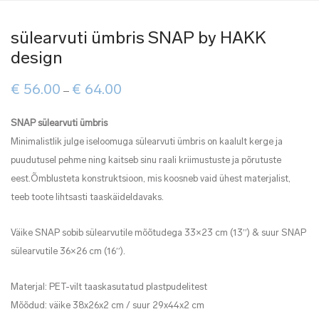
sülearvuti ümbris SNAP by HAKK
design
Price
€
56.00
€
64.00
–
range:
€ 56.00
through
SNAP sülearvuti ümbris
€ 64.00
Minimalistlik julge iseloomuga sülearvuti ümbris on kaalult kerge ja
puudutusel pehme ning kaitseb sinu raali kriimustuste ja põrutuste
eest.Õmblusteta konstruktsioon, mis koosneb vaid ühest materjalist,
teeb toote lihtsasti taaskäideldavaks.
Väike SNAP sobib sülearvutile mõõtudega 33×23 cm (13′′) & suur SNAP
sülearvutile 36×26 cm (16′′).
Materjal: PET-vilt taaskasutatud plastpudelitest
Mõõdud: väike 38x26x2 cm / suur 29x44x2 cm