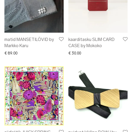
matid MANSETILÕVID by
kaarditasku SLIM CARD
Markko Karu
CASE by Mokoko
€
89.00
€
30.00