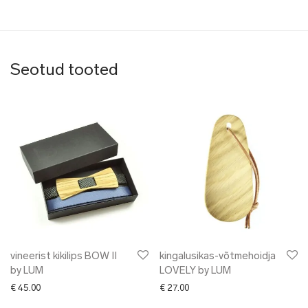
Seotud tooted
vineerist kikilips BOW II
kingalusikas-võtmehoidja
by LUM
LOVELY by LUM
€
45.00
€
27.00