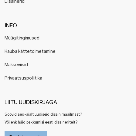
Disainerid
INFO
Müügitingimused
Kauba kättetoimetamine
Makseviisid
Privaatsuspoliitika
LIITU UUDISKIRJAGA
Soovid aeg-ajalt uudiseid disainimaailmast?
Või ehk häid pakkumisi eesti disaineritelt?