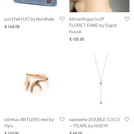
portfell HJO by Nordhale
kõrvarõngas/cuff
FLORET ENNE by Sigrid
€
148.00
Kuusk
€
105.00
sõrmus ANTLERS mini by
kaelaehe DOUBLE COCO
Hyrv
– PEARL by NVBYK
€
110.00
€
69.00