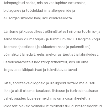
taimpargitud nahka, mis on vastupidav, naturaalne,
biolagunev ja töödeldud ilma allergeenide ja
elusorganismidele kahjulike kemikaalideta.
Lähtume jätkusuutlikest põhimõtetest nii oma tootmis- ja
tarneahelas kui materjali- ja furnituurivalikul. Hangime kogu
tooraine (neetidest ja lukkudest naha ja pakenditeni)
võimalikult lähedalt: eelisjärjekorras Eestist ja lähiriikidest,
usaldusväärsetelt koostööpartneritelt, kes on oma
tegevuses läbipaistvad ja tulevikkuvaatavad.
Kitši, toretsevaid logosid ja üleliigseid detaile me ei salli.
Ikka ja alati otsime tasakaalu lihtsuse ja funktsionaalsuse
vahel, püüdes luua esemeid, mis oma disainikeelelt ja
lõigetelt oleksid võimalikult minimalistlikud, pretensioonitud