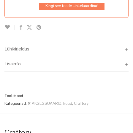
Kingi see toode kinkekaardina!
Lühikirjeldus
Lisainfo
Tootekood:
-
Kategooriad:
✖ AKSESSUAARID
,
kotid
,
Craftory