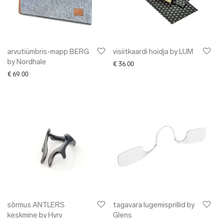
arvutiümbris-mapp BERG
visiitkaardi hoidja by LUM
by Nordhale
€
36.00
€
69.00
sõrmus ANTLERS
tagavara lugemisprillid by
keskmine by Hyrv
Glens