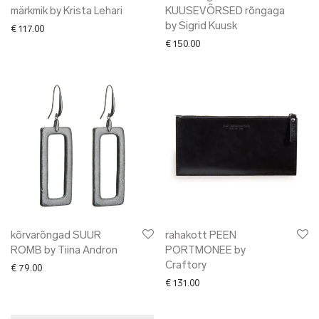
märkmik by Krista Lehari
KUUSEVÕRSED rõngaga
by Sigrid Kuusk
€
117.00
€
150.00
kõrvarõngad SUUR
rahakott PEEN
ROMB by Tiina Andron
PORTMONEE by
Craftory
€
79.00
€
131.00