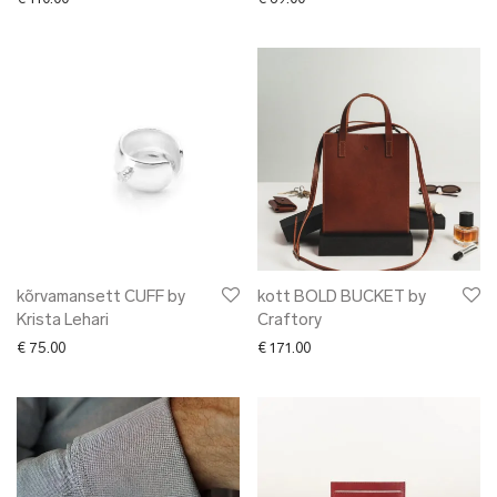
kõrvamansett CUFF by
kott BOLD BUCKET by
Krista Lehari
Craftory
€
75.00
€
171.00