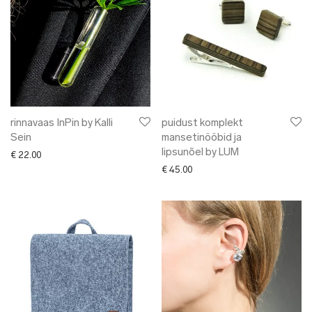
rinnavaas InPin by Kalli
puidust komplekt
Sein
mansetinööbid ja
lipsunõel by LUM
€
22.00
€
45.00