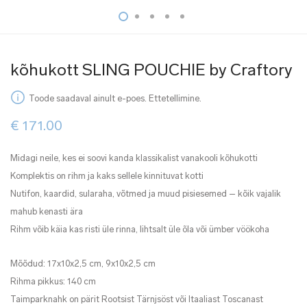
kõhukott SLING POUCHIE by Craftory
Toode saadaval ainult e-poes. Ettetellimine.
€
171.00
Midagi neile, kes ei soovi kanda klassikalist vanakooli kõhukotti
Komplektis on rihm ja kaks sellele kinnituvat kotti
Nutifon, kaardid, sularaha, võtmed ja muud pisiesemed – kõik vajalik
mahub kenasti ära
Rihm võib käia kas risti üle rinna, lihtsalt üle õla või ümber vöökoha
Mõõdud: 17x10x2,5 cm, 9x10x2,5 cm
Rihma pikkus: 140 cm
Taimparknahk on pärit Rootsist Tärnjsöst või Itaaliast Toscanast