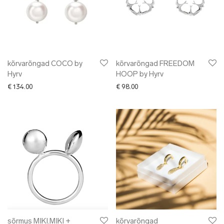
kõrvarõngad COCO by
kõrvarõngad FREEDOM
Hyrv
HOOP by Hyrv
€
134.00
€
98.00
sõrmus MIKI.MIKI +
kõrvarõngad