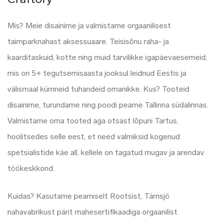
Craftory
Mis? Meie disainime ja valmistame orgaanilisest
taimparknahast aksessuaare. Teisisõnu raha- ja
kaarditaskuid, kotte ning muid tarvilikke igapäevaesemeid,
mis on 5+ tegutsemisaasta jooksul leidnud Eestis ja
välismaal kümneid tuhandeid omanikke. Kus? Tooteid
disainime, turundame ning poodi peame Tallinna südalinnas.
Valmistame oma tooted aga otsast lõpuni Tartus,
hoolitsedes selle eest, et need valmiksid kogenud
spetsialistide käe all, kellele on tagatud mugav ja arendav
töökeskkond.
Kuidas? Kasutame peamiselt Rootsist, Tärnsjö
nahavabrikust pärit mahesertifikaadiga orgaanilist