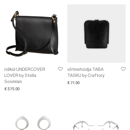
ridikül UNDERCOVER
võtmehoidja TABA
LOVER by Stella
TASKU by Craftory
Soomlais
€
71.00
€
575.00