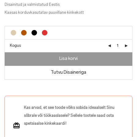
Disainitud ja valmistatud Eestis
Kaasas korduvkasutatav puuvillane kinkekott
Kogus
Lisa korvi
Tutvu Disaineriga
Kas arvad, et see toode võiks sobida ideaalselt Sinu
sõbrale või töökaaslasele? Sellele tootele saad osta
spetsiaalse kinkekaardi!