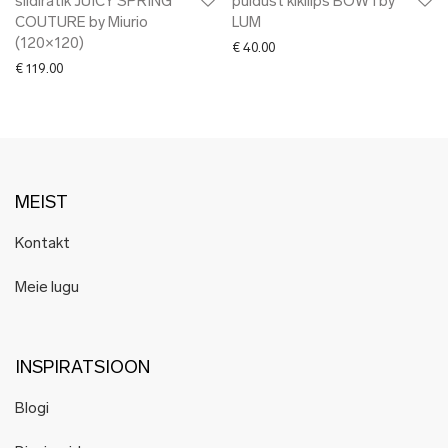
siidirätik JUICY SPRING
puidust kikilips BOW I by
COUTURE by Miurio
LUM
(120×120)
€
40.00
€
119.00
MEIST
Kontakt
Meie lugu
INSPIRATSIOON
Blogi