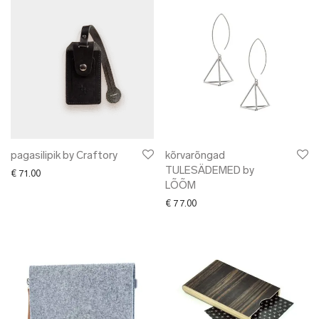
pagasilipik by Craftory
kõrvarõngad
TULESÄDEMED by
€
71.00
LÕÕM
€
77.00