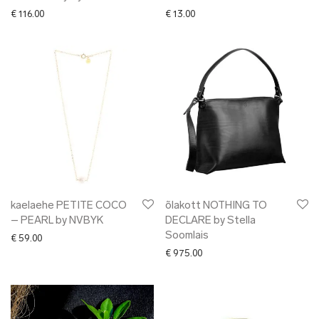
€
116.00
€
13.00
kaelaehe PETITE COCO
õlakott NOTHING TO
– PEARL by NVBYK
DECLARE by Stella
Soomlais
€
59.00
€
975.00