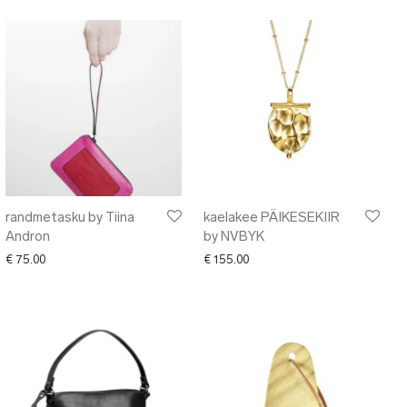
randmetasku by Tiina
kaelakee PÄIKESEKIIR
Andron
by NVBYK
€
75.00
€
155.00