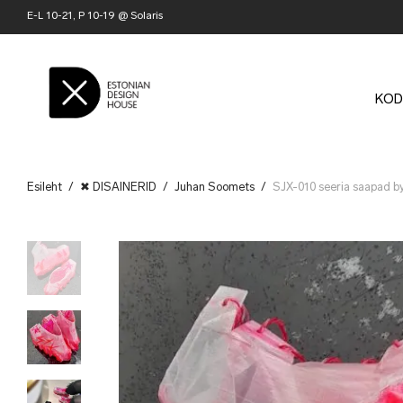
E-L 10-21, P 10-19 @ Solaris
KOD
Esileht
/
✖ DISAINERID
/
Juhan Soomets
/
SJX-010 seeria saapad b