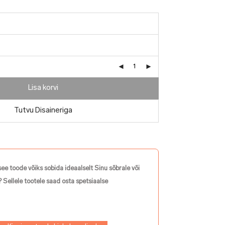
Lisa korvi
Tutvu Disaineriga
see toode võiks sobida ideaalselt Sinu sõbrale või
 Sellele tootele saad osta spetsiaalse