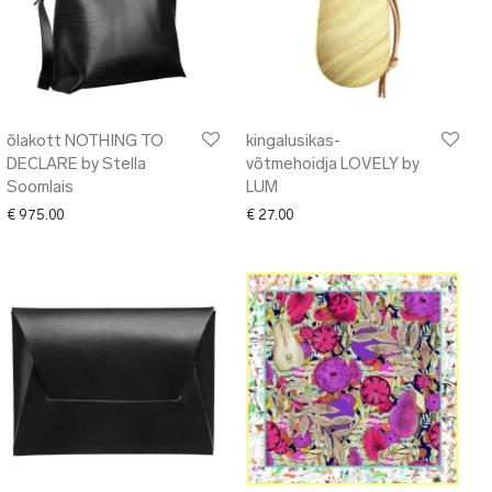
õlakott NOTHING TO
kingalusikas-
DECLARE by Stella
võtmehoidja LOVELY by
Soomlais
LUM
€
975.00
€
27.00