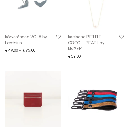
kõrvarõngad VOLA by
kaelaehe PETITE
Lentsius
COCO – PEARL by
NVBYK
3.00 through € 69.00
Price range: € 49.00 through € 75.00
€
49.00
–
€
75.00
€
59.00