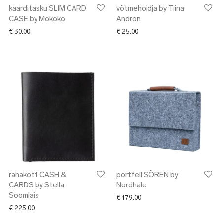
kaarditasku SLIM CARD
võtmehoidja by Tiina
CASE by Mokoko
Andron
€
30.00
€
25.00
rahakott CASH &
portfell SÖREN by
CARDS by Stella
Nordhale
Soomlais
€
179.00
€
225.00