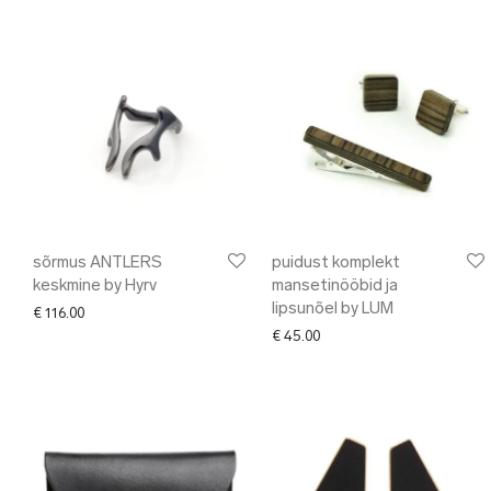
sõrmus ANTLERS
puidust komplekt
keskmine by Hyrv
mansetinööbid ja
lipsunõel by LUM
€
116.00
€
45.00