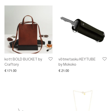
kott BOLD BUCKET by
võtmetasku KEYTUBE
Craftory
by Mokoko
€
171.00
€
21.00