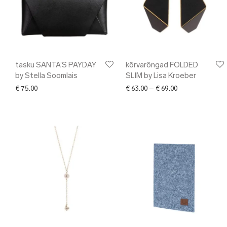
tasku SANTA’S PAYDAY
kõrvarõngad FOLDED
by Stella Soomlais
SLIM by Lisa Kroeber
Price range: € 6
€
75.00
€
63.00
–
€
69.00