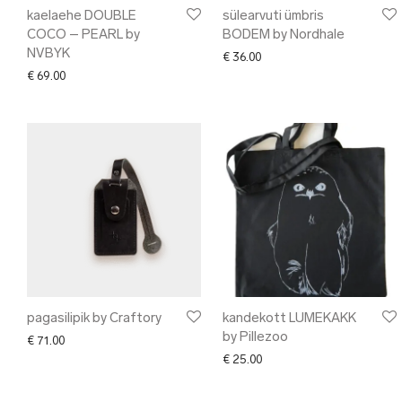
kaelaehe DOUBLE
sülearvuti ümbris
COCO – PEARL by
BODEM by Nordhale
NVBYK
€
36.00
€
69.00
pagasilipik by Craftory
kandekott LUMEKAKK
by Pillezoo
€
71.00
€
25.00