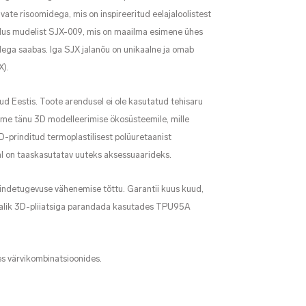
uvate risoomidega, mis on inspireeritud eelajaloolistest
dus mudelist SJX-009, mis on maailma esimene ühes
dega saabas. Iga SJX jalanõu on unikaalne ja omab
X).
ud Eestis. Toote arendusel ei ole kasutatud tehisaru
lme tänu 3D modelleerimise ökosüsteemile, mille
D-prinditud termoplastilisest polüuretaanist
l on taaskasutatav uuteks aksessuaarideks.
aindetugevuse vähenemise tõttu. Garantii kuus kuud,
imalik 3D-pliiatsiga parandada kasutades TPU95A
es värvikombinatsioonides.