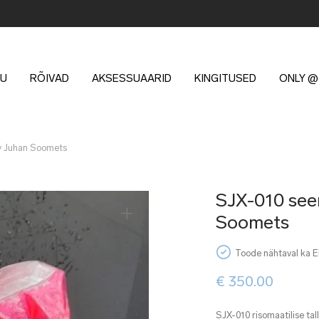
U
RÕIVAD
AKSESSUAARID
KINGITUSED
ONLY @
y Juhan Soomets
SJX-010 see
Soomets
Toode nähtaval ka 
€
350.00
SJX-010 risomaatilise ta