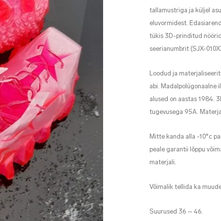
tallamustriga ja küljel as
eluvormidest. Edasiaren
tükis 3D-prinditud nööri
seerianumbrit (SJX-010X
Loodud ja materjaliseerit
abi. Madalpolügonaalne i
alused on aastas 1984. 3
tugevusega 95A. Materja
Mitte kanda alla -10°c p
peale garantii lõppu võ
materjali.
Võimalik tellida ka muud
Suurused 36 – 46.