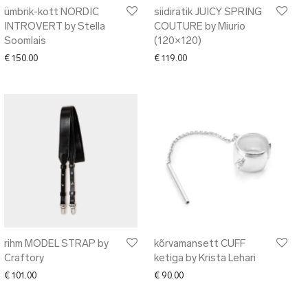
ümbrik-kott NORDIC
siidirätik JUICY SPRING
INTROVERT by Stella
COUTURE by Miurio
Soomlais
(120×120)
€
150.00
€
119.00
rihm MODEL STRAP by
kõrvamansett CUFF
Craftory
ketiga by Krista Lehari
€
101.00
€
90.00