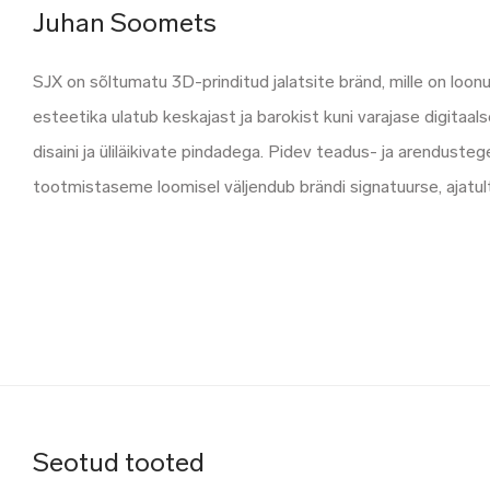
Juhan Soomets
SJX on sõltumatu 3D-prinditud jalatsite bränd, mille on loon
esteetika ulatub keskajast ja barokist kuni varajase digitaal
disaini ja üliläikivate pindadega. Pidev teadus- ja arenduste
tootmistaseme loomisel väljendub brändi signatuurse, ajatul
Seotud tooted