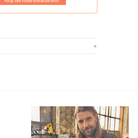
Kingi see toode kinkekaardina!