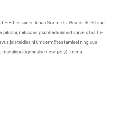
ud Eesti disainer Juhan Soomets. Brändi eklektiline
se pikslini, miksides psühhedeelseid värve stealth-
gevus jalatsidisaini ümbermõtestamisel ning uue
t madalapolügonaalse (low-poly) ilmena.