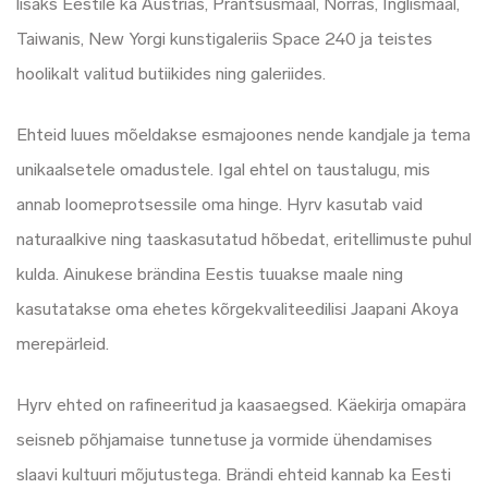
lisaks Eestile ka Austrias, Prantsusmaal, Norras, Inglismaal,
Taiwanis, New Yorgi kunstigaleriis Space 240 ja teistes
hoolikalt valitud butiikides ning galeriides.
Ehteid luues mõeldakse esmajoones nende kandjale ja tema
unikaalsetele omadustele. Igal ehtel on taustalugu, mis
annab loomeprotsessile oma hinge. Hyrv kasutab vaid
naturaalkive ning taaskasutatud hõbedat, eritellimuste puhul
kulda. Ainukese brändina Eestis tuuakse maale ning
kasutatakse oma ehetes kõrgekvaliteedilisi Jaapani Akoya
merepärleid.
Hyrv ehted on rafineeritud ja kaasaegsed. Käekirja omapära
seisneb põhjamaise tunnetuse ja vormide ühendamises
slaavi kultuuri mõjutustega. Brändi ehteid kannab ka Eesti