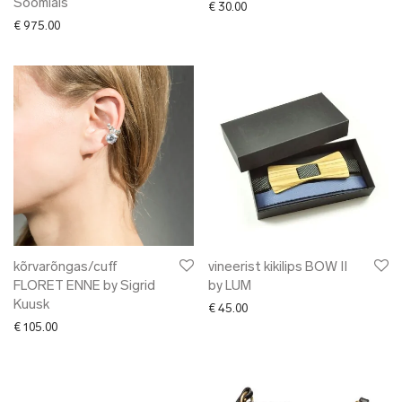
Soomlais
€
30.00
€
975.00
kõrvarõngas/cuff
vineerist kikilips BOW II
FLORET ENNE by Sigrid
by LUM
Kuusk
€
45.00
€
105.00