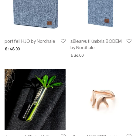
portfell HJO by Nordhale
sülearvuti ümbris BODEM
by Nordhale
€
148.00
€
36.00