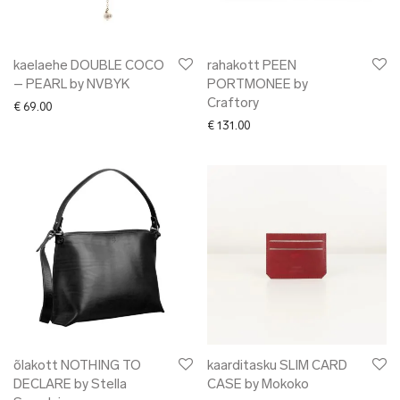
kaelaehe DOUBLE COCO
rahakott PEEN
– PEARL by NVBYK
PORTMONEE by
Craftory
€
69.00
€
131.00
õlakott NOTHING TO
kaarditasku SLIM CARD
DECLARE by Stella
CASE by Mokoko