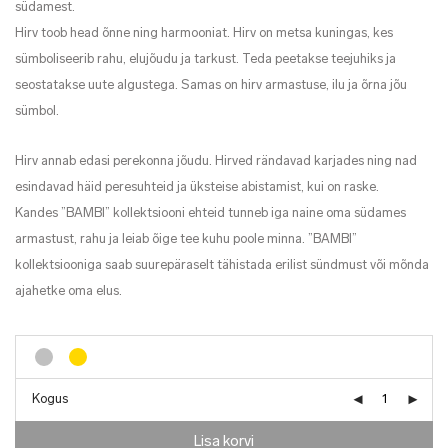
südamest.
Hirv toob head õnne ning harmooniat. Hirv on metsa kuningas, kes
sümboliseerib rahu, elujõudu ja tarkust. Teda peetakse teejuhiks ja
seostatakse uute algustega. Samas on hirv armastuse, ilu ja õrna jõu
sümbol.
Hirv annab edasi perekonna jõudu. Hirved rändavad karjades ning nad
esindavad häid peresuhteid ja üksteise abistamist, kui on raske.
Kandes ”BAMBI” kollektsiooni ehteid tunneb iga naine oma südames
armastust, rahu ja leiab õige tee kuhu poole minna. ”BAMBI”
kollektsiooniga saab suurepäraselt tähistada erilist sündmust või mõnda
ajahetke oma elus.
Kogus
Lisa korvi