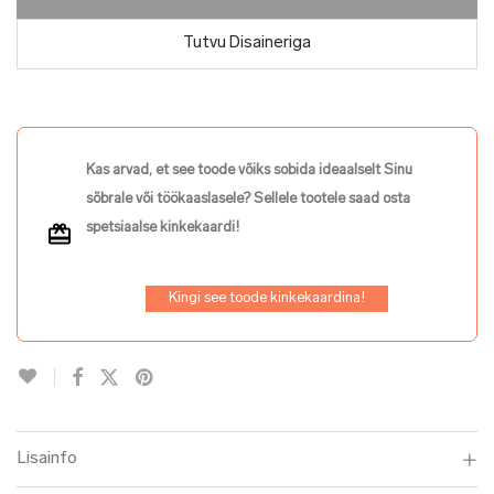
Tutvu Disaineriga
Kas arvad, et see toode võiks sobida ideaalselt Sinu
sõbrale või töökaaslasele? Sellele tootele saad osta
spetsiaalse kinkekaardi!
Kingi see toode kinkekaardina!
Lisainfo