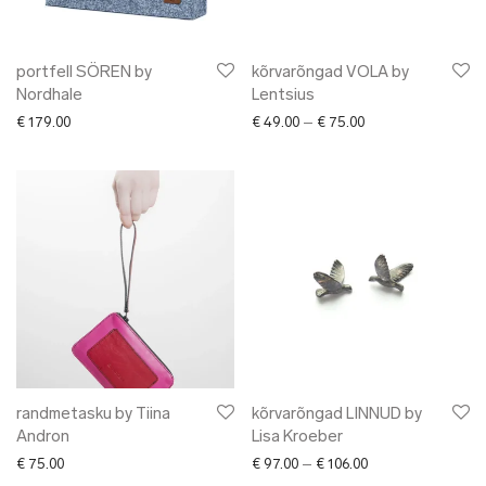
portfell SÖREN by
kõrvarõngad VOLA by
Nordhale
Lentsius
Price range: € 49.0
€
179.00
€
49.00
–
€
75.00
randmetasku by Tiina
kõrvarõngad LINNUD by
Andron
Lisa Kroeber
Price range: € 97.
€
75.00
€
97.00
–
€
106.00