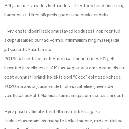
Põhjamaade vanades kultuurides – hirv toob head õnne ning
harmooniat. Hirve nägemist peetakse heaks endeks.
Hyrv ehete disaini iseloomustavad loodusest inspireeritud
skulpturaalsed puhtad vormid, minimalism ning materjalide
jätkusuutlik kasutamine.
2018ndal aastal osaleti Ameerika Ühendriikides kõrgelt
hinnatud juveelimessil JCK Las Vegas, kus oma peene disaini
eest auhinnati brändi kollektsiooni “Coco” esimese kohaga.
2020nda aasta juunis võideti rahvusvahelisel juveliiride
võistlusel esikoht Namiibia turmaliiniga sõrmuse disiani eest.
Hyrv pakub võimalust eritellimustöödeks aga ka
taskukohasemaid väärisehete kollektsioone, mida müüakse