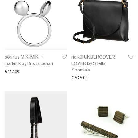
sõrmus MIKI.MIKI +
ridikül UNDERCOVER
märkmik by Krista Lehari
LOVER by Stella
Soomlais
€
117.00
€
575.00