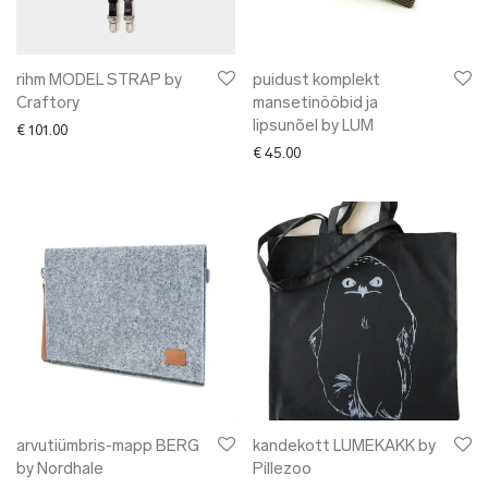
rihm MODEL STRAP by
puidust komplekt
Craftory
mansetinööbid ja
lipsunõel by LUM
€
101.00
€
45.00
arvutiümbris-mapp BERG
kandekott LUMEKAKK by
by Nordhale
Pillezoo