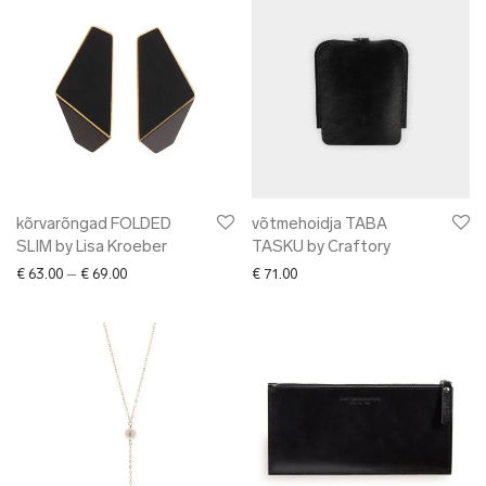
kõrvarõngad FOLDED
võtmehoidja TABA
SLIM by Lisa Kroeber
TASKU by Craftory
Price range: € 63.00 through € 69.00
€
63.00
–
€
69.00
€
71.00