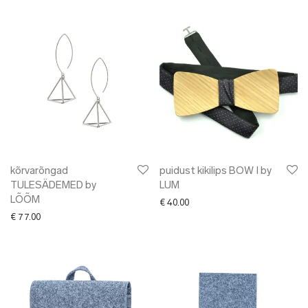
kõrvarõngad
puidust kikilips BOW I by
TULESÄDEMED by
LUM
LÕÕM
€
40.00
€
77.00