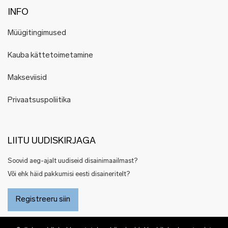
INFO
Müügitingimused
Kauba kättetoimetamine
Makseviisid
Privaatsuspoliitika
LIITU UUDISKIRJAGA
Soovid aeg-ajalt uudiseid disainimaailmast?
Või ehk häid pakkumisi eesti disaineritelt?
Registreeru siin