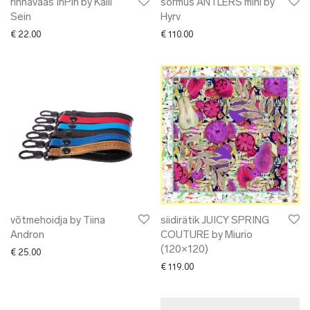
rinnavaas InPin by Kalli
sõrmus ANTLERS mini by
Sein
Hyrv
€
22.00
€
110.00
võtmehoidja by Tiina
siidirätik JUICY SPRING
Andron
COUTURE by Miurio
(120×120)
€
25.00
€
119.00