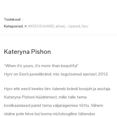
Tootekood:
-
Kategooriad:
✖ AKSESSUAARID
,
ehted
,
- ripatsid
,
Hyrv
Kateryna Pishon
“When it’s yours, it’s more than beautiful”
Hyrv on Eesti juveelibränd, mis tegutsenud aastast 2012.
Hyrv ehk eesti keeles hirv tuleneb brändi loovjuhi ja asutaja
Kateryna Pishoni hüüdnimest, mille talle tema
koolikaaslased panid tema väljanägemise tõttu. Vähem
oluline pole hirve kui looma mütoloogiline tähendus