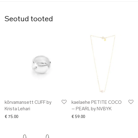
Seotud tooted
kõrvamansett CUFF by
kaelaehe PETITE COCO
Krista Lehari
– PEARL by NVBYK
€
75.00
€
59.00