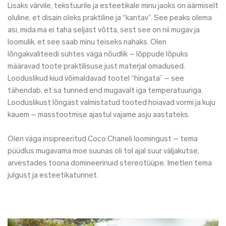
Lisaks värvile, tekstuurile ja esteetikale minu jaoks on äärmiselt
oluline, et disain oleks praktiline ja “kantav”. See peaks olema
asi, mida ma ei taha seljast võtta, sest see on nii mugav ja
loomulik, et see saab minu teiseks nahaks. Olen
lõngakvaliteedi suhtes väga nõudlik – lõppude lõpuks
määravad toote praktilisuse just materjal omadused.
Looduslikud kiud võimaldavad tootel “hingata” – see
tähendab, et sa tunned end mugavalt iga temperatuuriga.
Looduslikust lõngast valmistatud tooted hoiavad vormi ja kuju
kauem – masstootmise ajastul vajame
asju aastateks
.
Olen väga insipreeritud Coco Chaneli loomingust – tema
püüdlus mugavama moe suunas oli tol ajal suur väljakutse,
arvestades toona domineerinuid stereotüüpe. Imetlen tema
julgust ja esteetikatunnet.