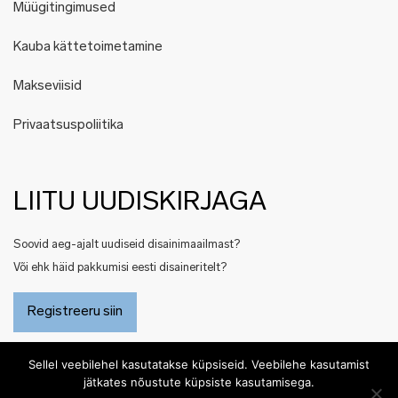
Müügitingimused
Kauba kättetoimetamine
Makseviisid
Privaatsuspoliitika
LIITU UUDISKIRJAGA
Soovid aeg-ajalt uudiseid disainimaailmast?
Või ehk häid pakkumisi eesti disaineritelt?
Registreeru siin
Sellel veebilehel kasutatakse küpsiseid. Veebilehe kasutamist
jätkates nõustute küpsiste kasutamisega.