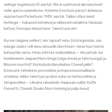
sellega tegelenud 45 aastat. Ma ei sobitunud absoluutselt
selle ajastu raamidesse. Kolisime Eestisse pärast abikaasa
aspirantuuri Peterburis 1989. aastal. Tallinn võlus meid
hetkega – hubased kohvikud ja väikesed vanalinna tänavad,
kultuur, Euroopa elatustase.
Т
äiesti uus elu!
Kui me räägime sellest, mis täpselt minu tööd kujundas, siis
mängis olulist rolli minu rahvuslik identiteet, terav huvi teiste
kultuuride vastu. Heas mõttes seikluslikkus – mis juhtub, kui
kombineerin Jaapani Noro lõnga (väga ereda ja tekstuuriga) ja
Missoni mustrid? Kui kududa klassikalise Chaneli jakki?
Erinevate tehnikate proovimine ja inspiratsiooniallikate
otsimine, milles tekstuuri ja värvi suhe on harmooniline ja
terapeutiline – Ukraina rahvariide, Haapsalu sallid, Kaffe
Fassetti, Chaneli, Eisaku Noro looming ja palju muud.