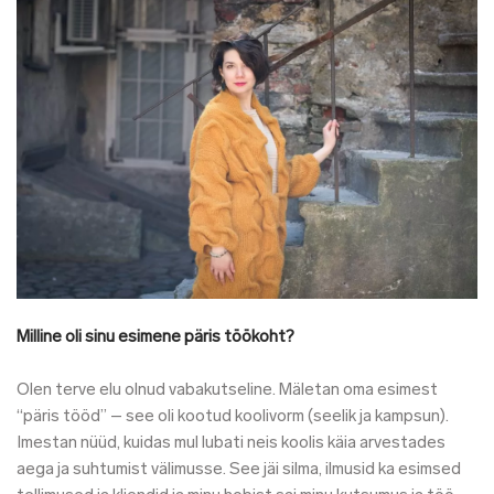
Milline oli sinu esimene päris töökoht?
Olen terve elu olnud vabakutseline. Mäletan oma esimest
“päris tööd” – see oli kootud koolivorm (seelik ja kampsun).
Imestan nüüd, kuidas mul lubati neis koolis käia arvestades
aega ja suhtumist välimusse. See jäi silma, ilmusid ka esimsed