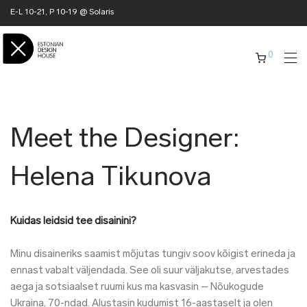
E-L 10-21, P 10-19 @ Solaris
0
Meet the Designer:
Helena Tikunova
Kuidas leidsid tee disainini?
Minu disaineriks saamist mõjutas tungiv soov kõigist erineda ja
ennast vabalt väljendada. See oli suur väljakutse, arvestades
aega ja sotsiaalset ruumi kus ma kasvasin
– Nõukogude
Ukraina, 70-ndad.
Alustasin kudumist 16-aastaselt ja olen