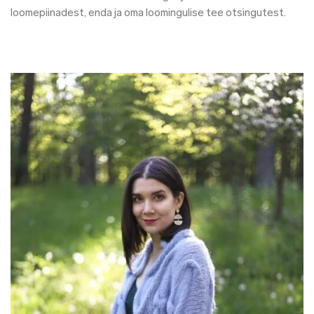
loomepiinadest, enda ja oma loomingulise tee otsingutest.