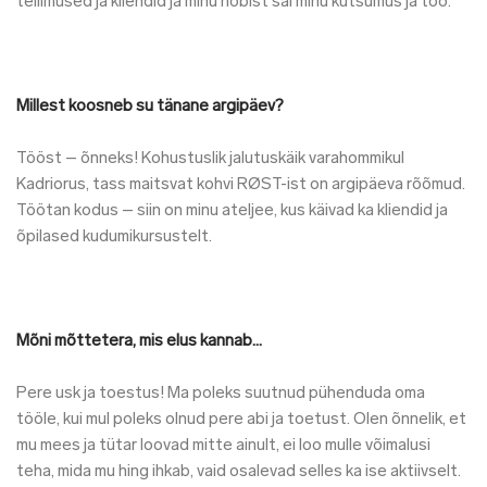
tellimused ja kliendid ja minu hobist sai minu kutsumus ja töö.
Millest koosneb su tänane argipäev?
Tööst – õnneks!
Kohustuslik jalutuskäik varahommikul
Kadriorus, tass maitsvat kohvi
RØST
-is
t
on argipäeva rõõmud.
Töötan kodus – siin on minu ateljee, kus käivad ka kliendid ja
õpilased kudumikursustelt.
Mõni mõttetera, mis elus kannab…
Pere usk ja toestus! Ma poleks suutnud pühenduda oma
tööle, kui mul poleks olnud pere abi ja toetust. Olen õnnelik, et
mu mees ja tütar loovad mitte ainult, ei loo mulle võimalusi
teha, mida mu hing ihkab, vaid osalevad selles ka ise aktiivselt.