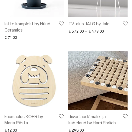
latte komplekt by Nüüd
TV-alus JALG by Jalg
Ceramics
Price range: € 3
€
372.00
–
€
479.00
€
71.00
kuumaalus KOER by
diivanlaud/ male- ja
Maria Rästa
kabelaud by Harri Ehrlich
€
12.00
€
298.00