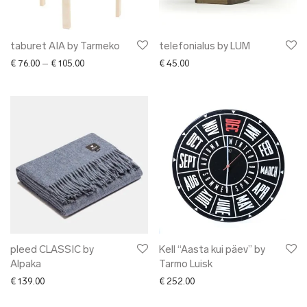
taburet AIA by Tarmeko
telefonialus by LUM
Price range: € 76.00 through € 105.00
€
76.00
–
€
105.00
€
45.00
pleed CLASSIC by
Kell “Aasta kui päev” by
Alpaka
Tarmo Luisk
€
139.00
€
252.00