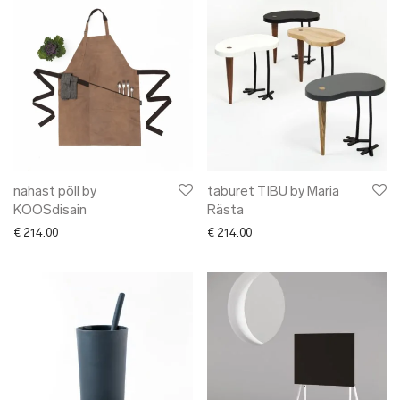
nahast põll by
taburet TIBU by Maria
KOOSdisain
Rästa
€
214.00
€
214.00