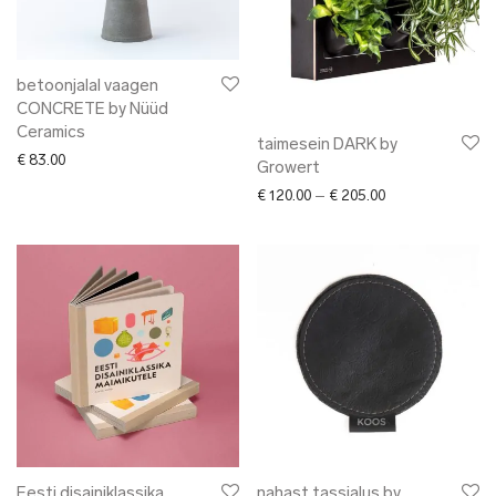
betoonjalal vaagen
CONCRETE by Nüüd
Ceramics
taimesein DARK by
€
83.00
Growert
Price range: € 12
€
120.00
–
€
205.00
Eesti disainiklassika
nahast tassialus by