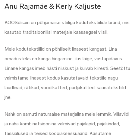
Anu Rajamäe & Kerly Kaljuste
KOOSdisain on põhjamaise stiiliga kodutekstiilide bränd, mis
kasutab traditsioonilisi materjale kaasaegsel viisil.
Meie kodutekstiilid on põhiliselt linasest kangast. Lina
omadusteks on kanga hingamine, ilus läige, vastupidavus.
Linane kangas imeb hästi niiskust ja kuivab kiiresti. Seetõttu
valmistame linasest kodus kasutatavaid tekstiile nagu
laudlinad, rätikud, voodikatted, padjakatted, saunatekstiild
jne.
Nahk on samuti naturaalse materjalina meie lemmik. Villavildi
ja naha kombinatsioonina valmivad pajalapid, pajakindad,
tassialused ja teised köögiaksessuaarid. Kasutame