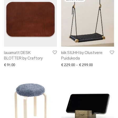
lauamatt DESK
kiik SIUHH by Olustvere
BLOTTER by Craftory
Puidukoda
Price range: € 2
€
91.00
€
229.00
–
€
299.00