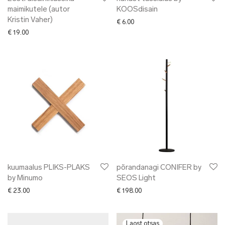
maimikutele (autor
KOOSdisain
Kristin Vaher)
€
6.00
€
19.00
kuumaalus PLIKS-PLAKS
põrandanagi CONIFER by
by Minumo
SEOS Light
€
23.00
€
198.00