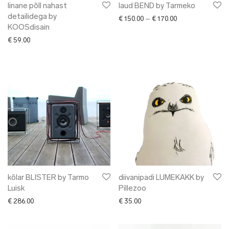
linane põll nahast
laud BEND by Tarmeko
detailidega by
Price range: € 15
€
150.00
–
€
170.00
KOOSdisain
€
59.00
kõlar BLISTER by Tarmo
diivanipadi LUMEKAKK by
Luisk
Pillezoo
€
286.00
€
35.00