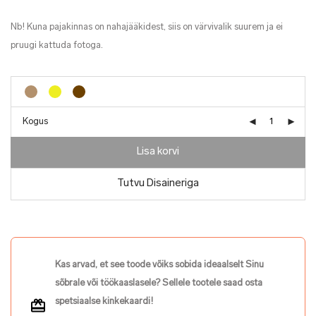
Nb! Kuna pajakinnas on nahajääkidest, siis on värvivalik suurem ja ei
pruugi kattuda fotoga.
Kogus
Lisa korvi
Tutvu Disaineriga
Kas arvad, et see toode võiks sobida ideaalselt Sinu
sõbrale või töökaaslasele? Sellele tootele saad osta
spetsiaalse kinkekaardi!