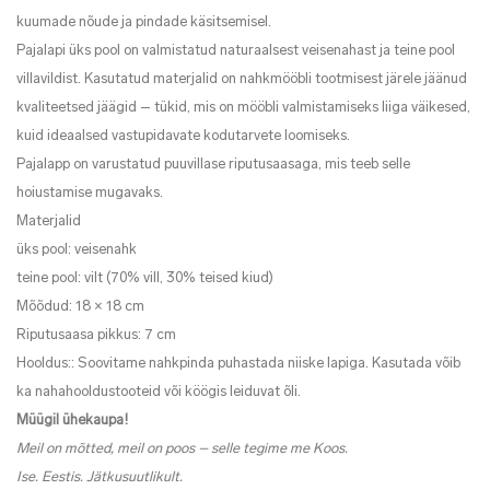
kuumade nõude ja pindade käsitsemisel.
Pajalapi üks pool on valmistatud naturaalsest veisenahast ja teine pool
villavildist. Kasutatud materjalid on nahkmööbli tootmisest järele jäänud
kvaliteetsed jäägid – tükid, mis on mööbli valmistamiseks liiga väikesed,
kuid ideaalsed vastupidavate kodutarvete loomiseks.
Pajalapp on varustatud puuvillase riputusaasaga, mis teeb selle
hoiustamise mugavaks.
Materjalid
üks pool: veisenahk
teine pool: vilt (70% vill, 30% teised kiud)
Mõõdud: 18 × 18 cm
Riputusaasa pikkus: 7 cm
Hooldus:: Soovitame nahkpinda puhastada niiske lapiga. Kasutada võib
ka nahahooldustooteid või köögis leiduvat õli.
Müügil ühekaupa!
Meil on mõtted, meil on poos – selle tegime me Koos.
Ise. Eestis. Jätkusuutlikult.