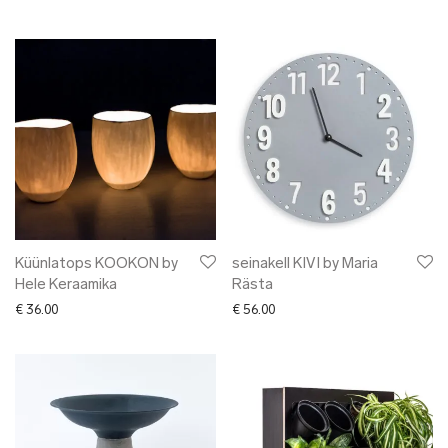
Küünlatops KOOKON by
seinakell KIVI by Maria
Hele Keraamika
Rästa
€
36.00
€
56.00