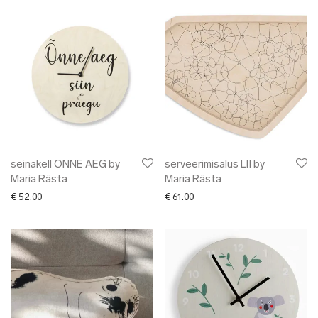
seinakell ÕNNE AEG by
serveerimisalus LII by
Maria Rästa
Maria Rästa
€
52.00
€
61.00