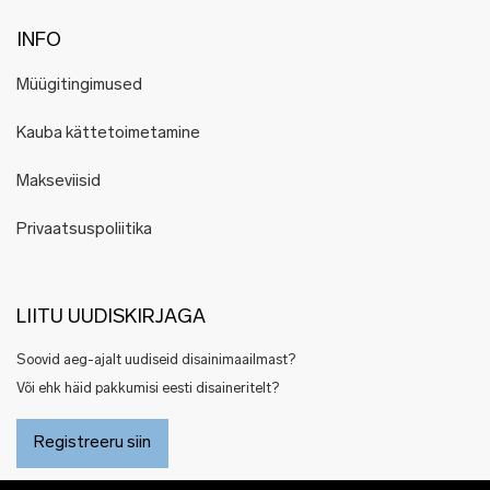
INFO
Müügitingimused
Kauba kättetoimetamine
Makseviisid
Privaatsuspoliitika
LIITU UUDISKIRJAGA
Soovid aeg-ajalt uudiseid disainimaailmast?
Või ehk häid pakkumisi eesti disaineritelt?
Registreeru siin