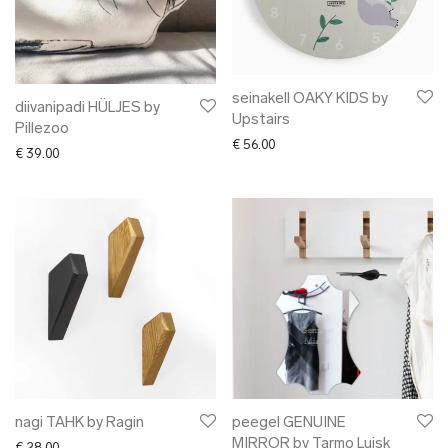
seinakell OAKY KIDS by
diivanipadi HÜLJES by
Upstairs
Pillezoo
€
56.00
€
39.00
nagi TAHK by Ragin
peegel GENUINE
MIRROR by Tarmo Luisk