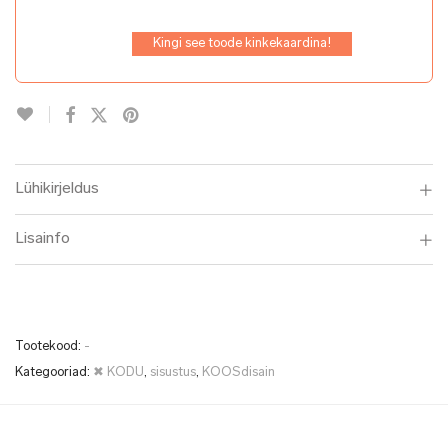
Kingi see toode kinkekaardina!
Lühikirjeldus
Lisainfo
Tootekood:
-
Kategooriad:
✖ KODU
,
sisustus
,
KOOSdisain