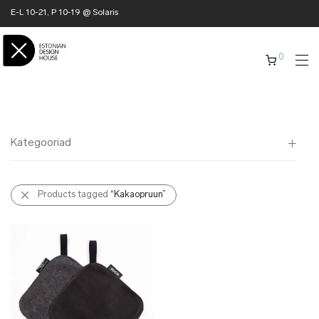
E-L 10-21, P 10-19 @ Solaris
0
Kategooriad
Kõik
Products tagged
“Kakaopruun”
✖ KODU
✖ RÕIVAD
✖ AKSESSUAARID
✖ KINGITUSED
✖ ONLY @ EDH
✖ MUU