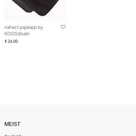
✖ LÕPUMÜÜK
✖ DISAINERID
nahast pajalapp by
KOOSdisain
€
26.00
MEIST