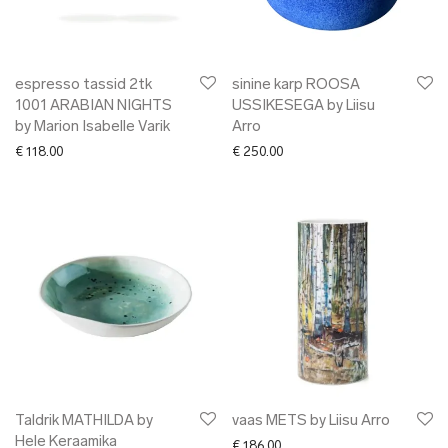
espresso tassid 2tk
sinine karp ROOSA
1001 ARABIAN NIGHTS
USSIKESEGA by Liisu
by Marion Isabelle Varik
Arro
€
118.00
€
250.00
Taldrik MATHILDA by
vaas METS by Liisu Arro
Hele Keraamika
€
186.00