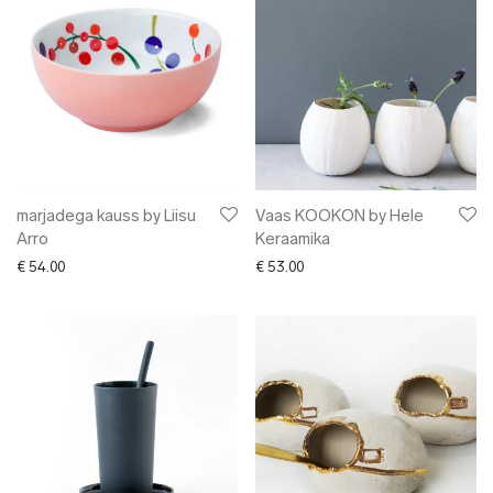
marjadega kauss by Liisu
Vaas KOOKON by Hele
Arro
Keraamika
€
54.00
€
53.00