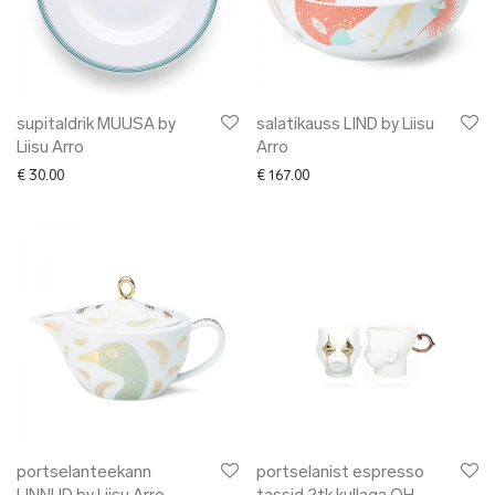
supitaldrik MUUSA by
salatikauss LIND by Liisu
Liisu Arro
Arro
€
30.00
€
167.00
portselanteekann
portselanist espresso