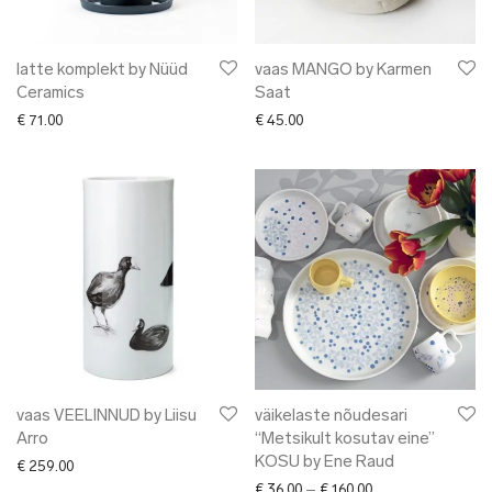
latte komplekt by Nüüd
vaas MANGO by Karmen
Ceramics
Saat
€
71.00
€
45.00
vaas VEELINNUD by Liisu
väikelaste nõudesari
Arro
“Metsikult kosutav eine”
KOSU by Ene Raud
€
259.00
Price range: € 36.
€
36.00
–
€
160.00