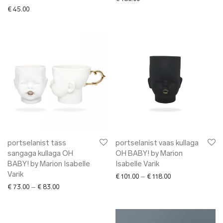
€
45.00
portselanist tass
portselanist vaas kullaga
sangaga kullaga OH
OH BABY! by Marion
BABY! by Marion Isabelle
Isabelle Varik
Varik
Price range: € 101
€
101.00
–
€
118.00
Price range: € 73.00 through € 83.00
€
73.00
–
€
83.00