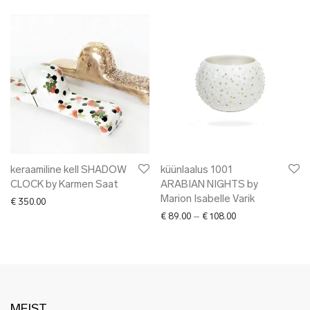
keraamiline kell SHADOW
küünlaalus 1001
CLOCK by Karmen Saat
ARABIAN NIGHTS by
Marion Isabelle Varik
€
350.00
Price range: € 89.
€
89.00
–
€
108.00
MEIST