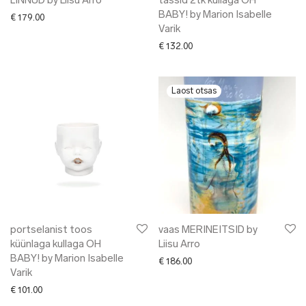
LINNUD by Liisu Arro
tassid 2tk kullaga OH
BABY! by Marion Isabelle
€
179.00
Varik
€
132.00
portselanist toos
vaas MERINEITSID by
küünlaga kullaga OH
Liisu Arro
BABY! by Marion Isabelle
€
186.00
Varik
€
101.00