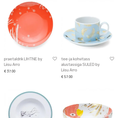
praetaldrik LIHTNE by
tee-ja kohvitass
Liisu Arro
alustassiga SULED by
Liisu Arro
€
37.00
€
57.00