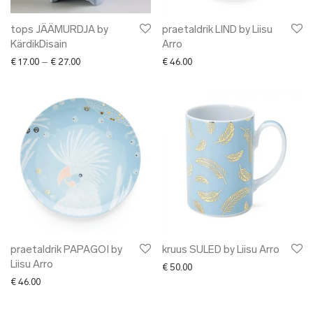
tops JÄÄMURDJA by
praetaldrik LIND by Liisu
KärdikDisain
Arro
Price range: € 17.00 through € 27.00
€
17.00
–
€
27.00
€
46.00
praetaldrik PAPAGOI by
kruus SULED by Liisu Arro
Liisu Arro
€
50.00
€
46.00