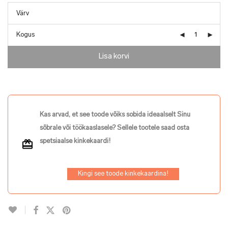
Kogus
Lisa korvi
Kas arvad, et see toode võiks sobida ideaalselt Sinu
sõbrale või töökaaslasele? Sellele tootele saad osta
spetsiaalse kinkekaardi!
Kingi see toode kinkekaardina!