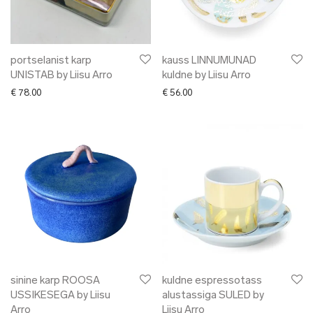
portselanist karp
kauss LINNUMUNAD
UNISTAB by Liisu Arro
kuldne by Liisu Arro
€
78.00
€
56.00
sinine karp ROOSA
kuldne espressotass
USSIKESEGA by Liisu
alustassiga SULED by
Arro
Liisu Arro