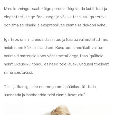
Minu loomingut saab kõige paremini kirjeldada kui lihtsat ja
elegantset, selge fookusega ja võluva tasakaaluga terava
põhjamaise disaini ja ekspressiivse idamaise dekoori vahel.
Iga teos on minu enda disainitud ja käsitsi valmistatud, mis
hoiab need kõik ainulaadsed. Kasutades hoolikalt valitud
parimaid materjale koos väärismetallidega, lisan igaühele
neist luksusliku hõngu, et need teie lauakujundusel tõeliselt
silma paistaksid.
Täna jätkan iga uue esemega oma püüdlust üllatada,
uuendada ja inspireerida teisi elama ilusat elu.”