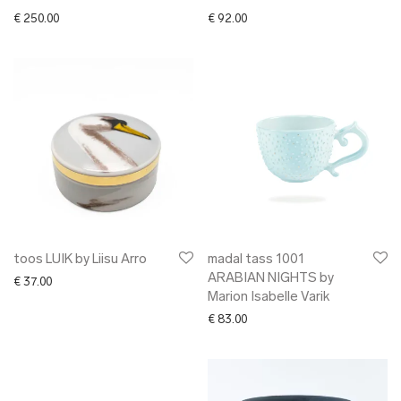
€
250.00
€
92.00
toos LUIK by Liisu Arro
madal tass 1001
ARABIAN NIGHTS by
€
37.00
Marion Isabelle Varik
€
83.00