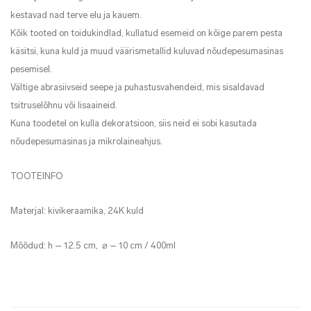
kestavad nad terve elu ja kauem.
Kõik tooted on toidukindlad, kullatud esemeid on kõige parem pesta
käsitsi, kuna kuld ja muud väärismetallid kuluvad nõudepesumasinas
pesemisel.
Vältige abrasiivseid seepe ja puhastusvahendeid, mis sisaldavad
tsitruselõhnu või lisaaineid.
Kuna toodetel on kulla dekoratsioon, siis neid ei sobi kasutada
nõudepesumasinas ja mikrolaineahjus.
TOOTEINFO
Materjal: kivikeraamika, 24K kuld
Mõõdud: h – 12.5 cm, ⌀ – 10 cm / 400ml