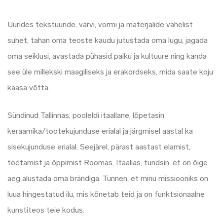
Uurides tekstuuride, värvi, vormi ja materjalide vahelist
suhet, tahan oma teoste kaudu jutustada oma lugu, jagada
oma seiklusi, avastada pühasid paiku ja kultuure ning kanda
see üle millekski maagiliseks ja erakordseks, mida saate koju
kaasa võtta.
Sündinud Tallinnas, pooleldi itaallane, lõpetasin
keraamika/tootekujunduse erialal ja järgmisel aastal ka
sisekujunduse erialal. Seejärel, pärast aastast elamist,
töötamist ja õppimist Roomas, Itaalias, tundsin, et on õige
aeg alustada oma brändiga. Tunnen, et minu missiooniks on
luua hingestatud ilu, mis kõnetab teid ja on funktsionaalne
kunstiteos teie kodus.