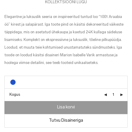
KOLLEKTSIOONI LUGU
Elegantne ja luksuslik seeria on inspireeritud tuntud loo “1001 Araabia
öö” kirest ja salapärast. Iga toote pind on käsitsi dekoreeritud väikeste
täppidega, mis on asetatud ühekaupa ja kaetud 24K kullaga sädeluse
lisamiseks. Komplekt on ekspressiivne ja luksuslik, tõeline pilkupüüdja.
Loodud, et muuta teie kohtumised unustamatuteks sündmusteks. Iga
toode on loodud käsitsi disaineri Marion Isabelle Varik armastuse ja
hoolega viimse detailini, see teeb tooteid unikaalseteks.
Kogus
Lisa korvi
Tutvu Disaineriga