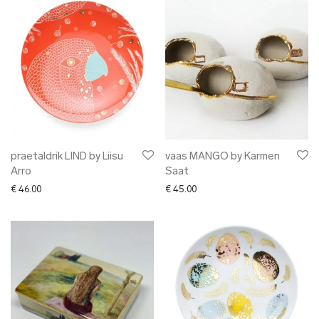
praetaldrik LIND by Liisu
vaas MANGO by Karmen
Arro
Saat
€
46.00
€
45.00