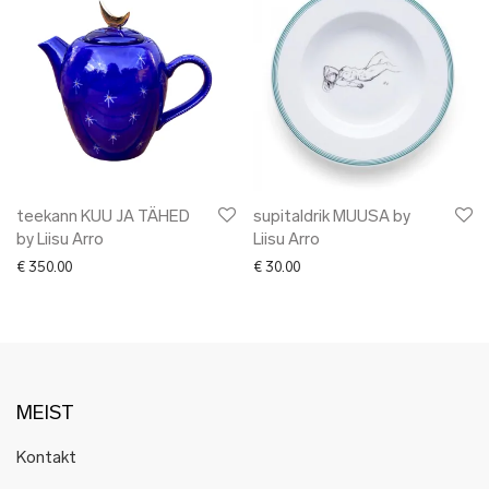
teekann KUU JA TÄHED
supitaldrik MUUSA by
by Liisu Arro
Liisu Arro
€
350.00
€
30.00
MEIST
Kontakt