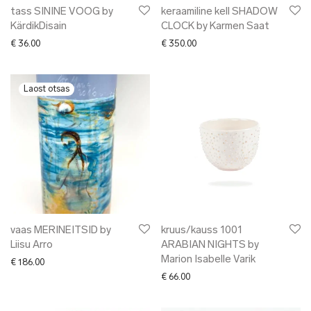
tass SININE VOOG by
keraamiline kell SHADOW
KärdikDisain
CLOCK by Karmen Saat
€
36.00
€
350.00
vaas MERINEITSID by
kruus/kauss 1001
Liisu Arro
ARABIAN NIGHTS by
Marion Isabelle Varik
€
186.00
€
66.00