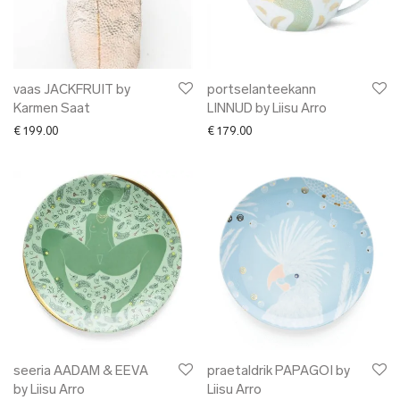
vaas JACKFRUIT by
portselanteekann
Karmen Saat
LINNUD by Liisu Arro
€
199.00
€
179.00
seeria AADAM & EEVA
praetaldrik PAPAGOI by
by Liisu Arro
Liisu Arro