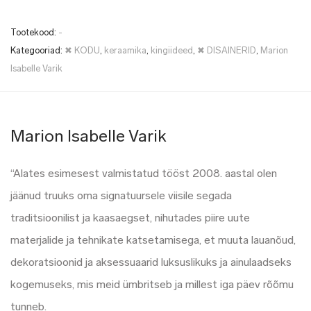
Tootekood:
-
Kategooriad:
✖ KODU
,
keraamika
,
kingiideed
,
✖ DISAINERID
,
Marion
Isabelle Varik
Marion Isabelle Varik
“Alates esimesest valmistatud tööst 2008. aastal olen
jäänud truuks oma signatuursele viisile segada
traditsioonilist ja kaasaegset, nihutades piire uute
materjalide ja tehnikate katsetamisega, et muuta lauanõud,
dekoratsioonid ja aksessuaarid luksuslikuks ja ainulaadseks
kogemuseks, mis meid ümbritseb ja millest iga päev rõõmu
tunneb.