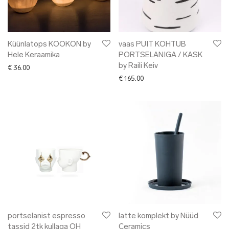
Küünlatops KOOKON by
vaas PUIT KOHTUB
Hele Keraamika
PORTSELANIGA / KASK
by Raili Keiv
€
36.00
€
165.00
portselanist espresso
latte komplekt by Nüüd
tassid 2tk kullaga OH
Ceramics