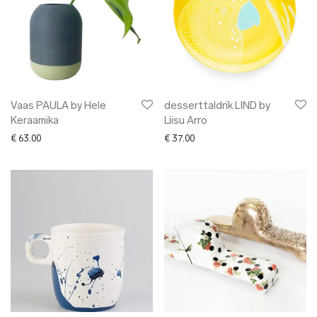
Vaas PAULA by Hele
desserttaldrik LIND by
Keraamika
Liisu Arro
€
63.00
€
37.00