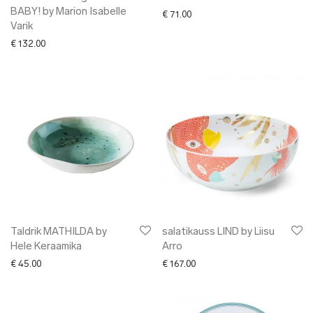
BABY! by Marion Isabelle
€
71.00
Varik
€
132.00
Taldrik MATHILDA by
salatikauss LIND by Liisu
Hele Keraamika
Arro
€
45.00
€
167.00