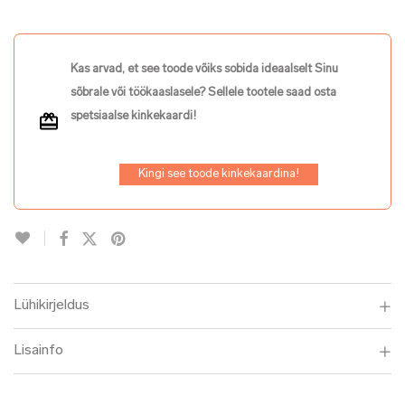
Kas arvad, et see toode võiks sobida ideaalselt Sinu
sõbrale või töökaaslasele? Sellele tootele saad osta
spetsiaalse kinkekaardi!
Kingi see toode kinkekaardina!
Lühikirjeldus
Lisainfo