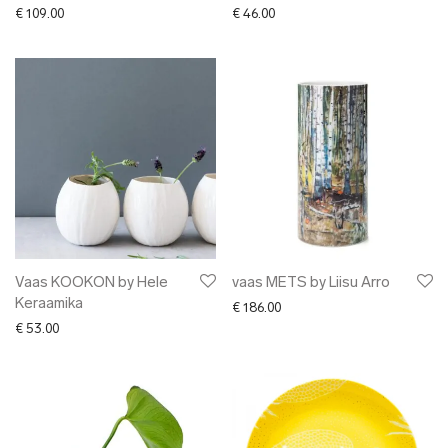
€
109.00
€
46.00
Vaas KOOKON by Hele
vaas METS by Liisu Arro
Keraamika
€
186.00
€
53.00