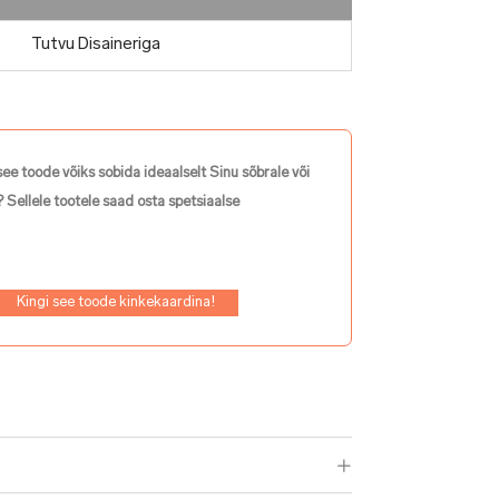
Tutvu Disaineriga
see toode võiks sobida ideaalselt Sinu sõbrale või
 Sellele tootele saad osta spetsiaalse
Kingi see toode kinkekaardina!