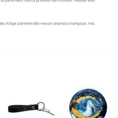
ilma paremaks muuta ja elada harmoonias. Naudib elus
ks kõige paremini lilla-neoon ananassi kampsun, mis