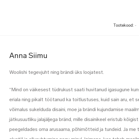
Tootekood:
-
Anna Siimu
Woolishi tegevjuht ning brändi üks loojatest.
“Mind on väikesest tüdrukust saati huvitanud igasugune kun
eriala ning pikalt töötanud ka toitlustuses, kuid sain aru, et
võimalus sukelduda disaini, moe ja brändi kujundamise maail
jätkusuutliku jalajäljega bränd, mille disainikeel eristub kõig
peegeldades oma arusaama, põhimõtteid ja tundeid. Ja me t