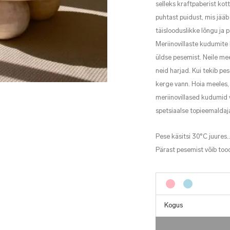
selleks kraftpaberist kot
puhtast puidust, mis jää
täislooduslikke lõngu ja p
Meriinovillaste kudumite 
üldse pesemist. Neile me
neid harjad. Kui tekib pes
kerge vann. Hoia meeles, 
meriinovillased kudumid 
spetsiaalse topieemalda
Pese käsitsi 30°C juures.
Pärast pesemist võib to
Kogus