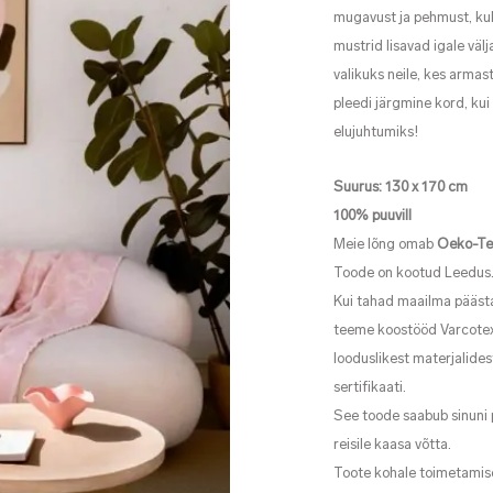
mugavust ja pehmust, kuhu
mustrid lisavad igale väl
valikuks neile, kes armast
pleedi järgmine kord, kui
elujuhtumiks!
Suurus: 130 x 170 cm
100%
puuvill
Meie lõng omab
Oeko-Te
Toode on kootud Leedus
Kui tahad maailma päästa
teeme koostööd Varcotexi
looduslikest materjalides
sertifikaati.
See toode saabub sinuni p
reisile kaasa võtta.
Toote kohale toimetami