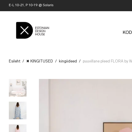
E-L 10-21, P 10-19 @ Solaris
KOD
Esileht
/
✖ KINGITUSED
/
kingiideed
/
puuvillane pleed FLORA by W