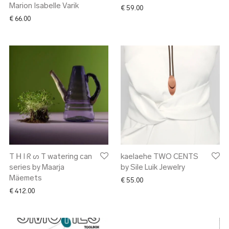
Marion Isabelle Varik
€
59.00
€ 440.00 through € 786.00
€
66.00
T ᕼ I ᖇ ᔕ T watering can
kaelaehe TWO CENTS
series by Maarja
by Sile Luik Jewelry
Mäemets
€
55.00
€
412.00