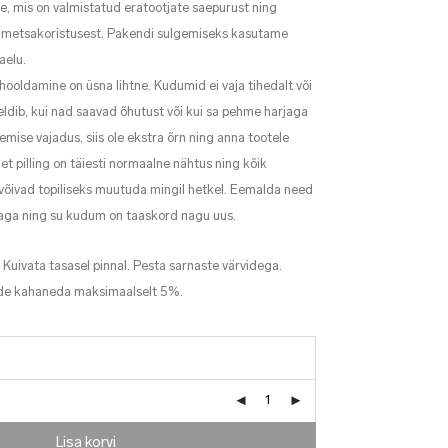
te, mis on valmistatud eratootjate saepurust ning
b metsakoristusest. Pakendi sulgemiseks kasutame
aelu.
hooldamine on üsna lihtne. Kudumid ei vaja tihedalt või
eldib, kui nad saavad õhutust või kui sa pehme harjaga
emise vajadus, siis ole ekstra õrn ning anna tootele
et pilling on täiesti normaalne nähtus ning kõik
võivad topiliseks muutuda mingil hetkel. Eemalda need
jaga ning su kudum on taaskord nagu uus.
. Kuivata tasasel pinnal. Pesta sarnaste värvidega.
ode kahaneda maksimaalselt 5%.
Lisa korvi