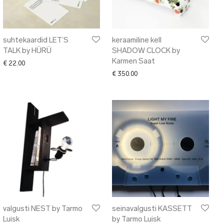
suhtekaardid LET’S
keraamiline kell
TALK by HÜRÜ
SHADOW CLOCK by
Karmen Saat
€
22.00
€
350.00
valgusti NEST by Tarmo
seinavalgusti KASSETT
Luisk
by Tarmo Luisk