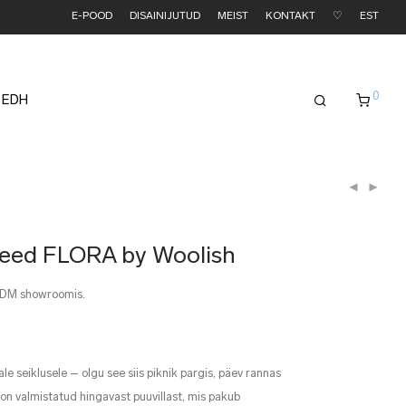
E-POOD
DISAINIJUTUD
MEIST
KONTAKT
♡
EST
0
 EDH
pleed FLORA by Woolish
EDM showroomis.
e seiklusele – olgu see siis piknik pargis, päev rannas
 on valmistatud hingavast puuvillast, mis pakub