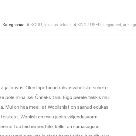
Kategooriad:
✖ KODU
,
sisustus
,
tekstiil
,
✖ KINGITUSED
,
kingiideed
,
äriking
st ja loovus. Olen lõpetanud rahvusvaheliste suhete
 see pole mina ise. Õnneks tänu Eigo perele tekkis mul
ma. Mul on hea meel, et Woolishist on saanud edukas
ist teistest. Woolish on minu jaoks väljendusvorm,
eeme tooteid inimestele, kellel on samasugune