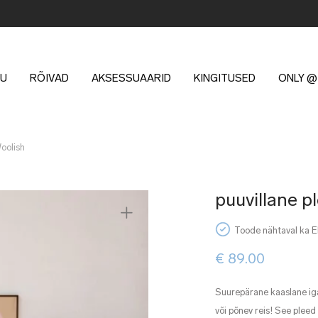
U
RÕIVAD
AKSESSUAARID
KINGITUSED
ONLY @
oolish
puuvillane 
Toode nähtaval ka 
€
89.00
Suurepärane kaaslane igal
või põnev reis! See pleed