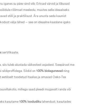
 iganes su päev sind viib. Erksad värvid ja lõbusad
jasõidule rõõmsat meeleolu, muutes selle ideaalseks
avad stiili ja praktilisust. Ära unusta seda kaunist
 kodust välja lähed – see on ideaalne kaaslane igaks
x
sertifikaate.
.
, siis tuleb alustada väikestest asjadest. Seepärast me
 sildiproffidega. Sildid on
100% biolagunevad
ning
t eetiliselt toodetud Itaalias ja omavad Oeko-Tex
uuvillakotis, millega saad pleedi mugavalt randa või
seks kasutame
100% loodusliku
lahendust, kasutades