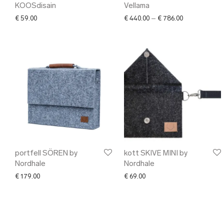
KOOSdisain
Vellama
Price range: 
€
59.00
€
440.00
–
€
786.00
portfell SÖREN by
kott SKIVE MINI by
Nordhale
Nordhale
€
179.00
€
69.00