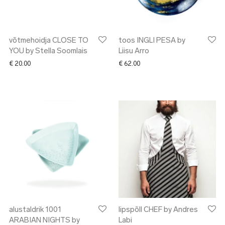
võtmehoidja CLOSE TO
toos INGLI PESA by
YOU by Stella Soomlais
Liisu Arro
€
20.00
€
62.00
alustaldrik 1001
lipspõll CHEF by Andres
ARABIAN NIGHTS by
Labi