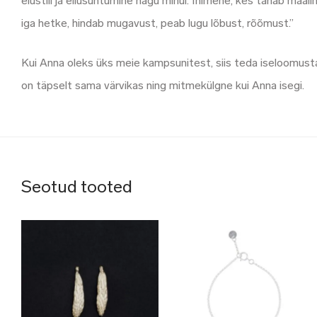
elustiil ja ellusuhtumine nagu minul. Inimene, kes tahab maa
iga hetke, hindab mugavust, peab lugu lõbust, rõõmust.”
Kui Anna oleks üks meie kampsunitest, siis teda iseloomusta
on täpselt sama värvikas ning mitmekülgne kui Anna isegi.
Seotud tooted