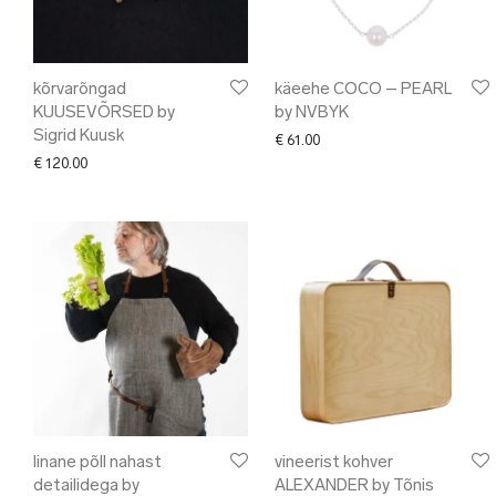
kõrvarõngad
käeehe COCO – PEARL
KUUSEVÕRSED by
by NVBYK
Sigrid Kuusk
€
61.00
€
120.00
linane põll nahast
vineerist kohver
detailidega by
ALEXANDER by Tõnis