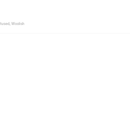
itused
,
Woolish